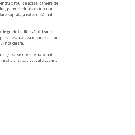
entru biroul de acasă, camera de
lus, peretele dublu cu interior
 face suprafața exterioară mai
de grade facilitează utilizarea,
În plus, deschiderea manuală cu un
urință carafa.
zare sigura: se opreste automat
 insuficienta sau corpul desprins