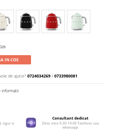
026
A IN COS
voie de ajutor?
0724034269
/
0733980081
informatii
Distribuie
pe
Facebook
e
Consultant dedicat
, sigur si
Zilnic intre 9.30-19.00 Telefonic sau
whatsapp