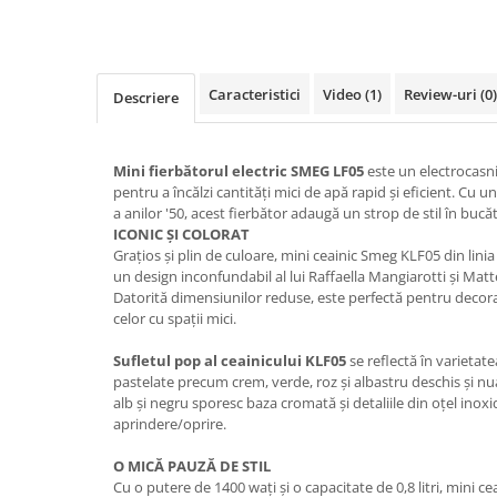
Caracteristici
Video
(1)
Review-uri
(0)
Descriere
Mini fierbătorul electric SMEG LF05
este un electrocasni
pentru a încălzi cantități mici de apă rapid și eficient. Cu u
a anilor '50, acest fierbător adaugă un strop de stil în bucăt
ICONIC ȘI COLORAT
Grațios și plin de culoare, mini ceainic Smeg KLF05 din linia
un design inconfundabil al lui Raffaella Mangiarotti și Mat
Datorită dimensiunilor reduse, este perfectă pentru decorar
celor cu spații mici.
Sufletul pop al ceainicului KLF05
se reflectă în varietate
pastelate precum crem, verde, roz și albastru deschis și 
alb și negru sporesc baza cromată și detaliile din oțel inoxid
aprindere/oprire.
O MICĂ PAUZĂ DE STIL
Cu o putere de 1400 wați și o capacitate de 0,8 litri, mini c