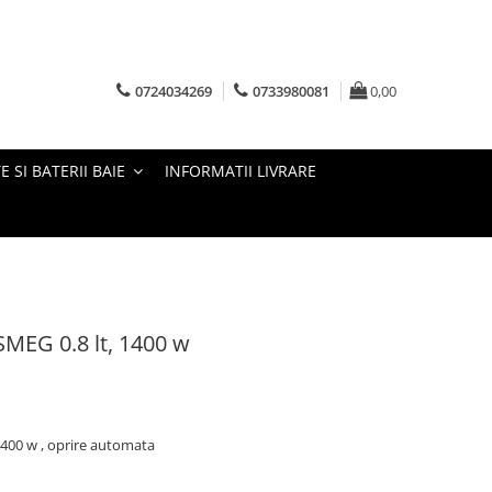
0724034269
0733980081
0,00
E SI BATERII BAIE
INFORMATII LIVRARE
 SMEG 0.8 lt, 1400 w
 1400 w , oprire automata