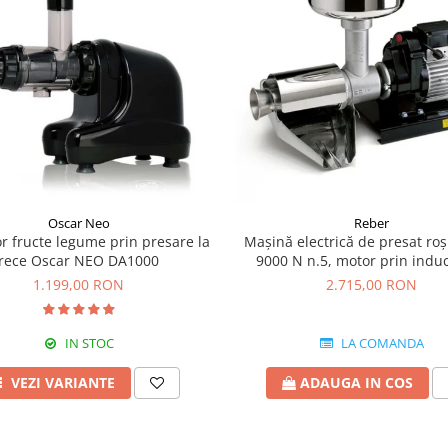
Oscar Neo
Reber
or fructe legume prin presare la
Mașină electrică de presat roş
rece Oscar NEO DA1000
9000 N n.5, motor prin induc
600W, producție pana la 35
1.199,00 RON
2.715,00 RON
IN STOC
LA COMANDA
VEZI VARIANTE
ADAUGA IN COS