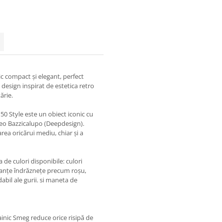
c compact și elegant, perfect
n design inspirat de estetica retro
ărie.
 50 Style este un obiect iconic cu
teo Bazzicalupo (Deepdesign).
ea oricărui mediu, chiar și a
a de culori disponibile: culori
nuanțe îndrăznețe precum roșu,
abil ale gurii. si maneta de
eainic Smeg reduce orice risipă de