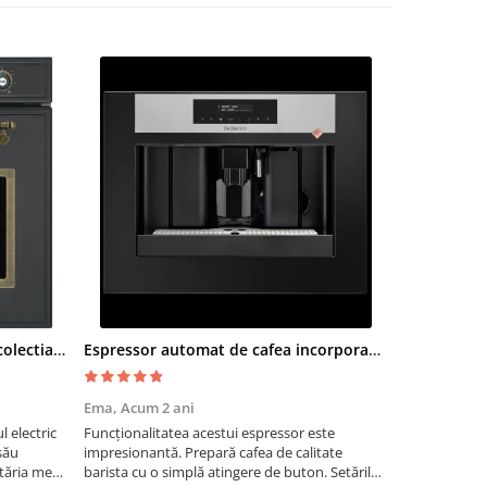
Cuptor electric SMEG SF700AO colectia Cortina
Espressor automat de cafea incorporabil De Dietrich Platinum
Moara cere
Ema,
Acum 2 ani
Paul G,
Acum
 electric
Funcționalitatea acestui espressor este
Recomand moa
său
impresionantă. Prepară cafea de calitate
are nevoie de
tăria mea,
barista cu o simplă atingere de buton. Setările
măcinarea cer