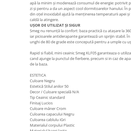
apă la minim și moderează consumul de energie: potrivit p
zi și pentru a da un aspect cool dormitoarelor hanului. În p
din oțel inoxidabil ajută la menținerea temperaturii apei și
caldă la atingere.
UȘOR DE UTILIZAT ȘI SIGUR
Smeg nu renunță la confort: baza practică cu atașare la 360 
iar picioarele antiderapante garantează un sprijin stabil. 
unghi de 80 de grade este concepută pentru a umple cu uș
Rapid si fiabil, mini ceainic Smeg KLF05 garanteaza o utili
cand ajunge la punctul de fierbere, precum si in caz de apa
de la baza.
ESTETICA
Culoare Negru
Estetică Stilul anilor 50
Decor / Culoare specială N/A
Tip Ceainic standard
Finisaj Lucios
Culoare mâner Crom
Culoarea capacului Negru
Culoarea cablulu iGri
Materialul corpului Plastic
Materialul bazei lastic