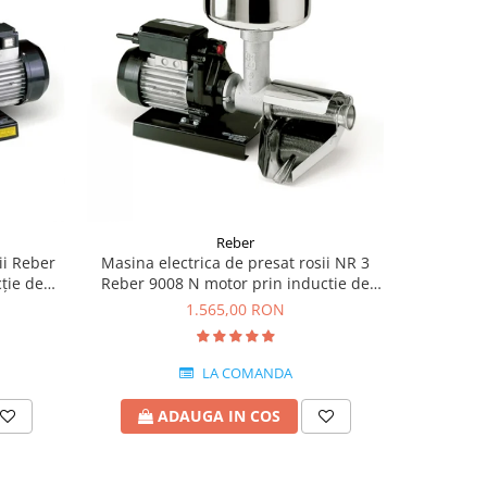
Reber
ii Reber
Masina electrica de presat rosii NR 3
REBER Con
ție de
Reber 9008 N motor prin inductie de
electrice
0kg/h
400W
1.565,00 RON
LA COMANDA
ADAUGA IN COS
A