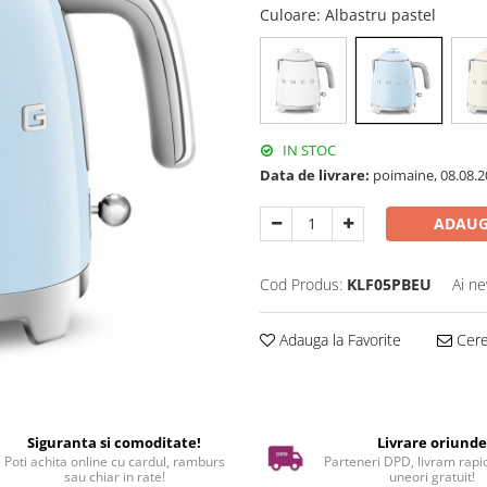
Culoare
: Albastru pastel
IN STOC
Data de livrare:
poimaine, 08.08.2
ADAUG
Cod Produs:
KLF05PBEU
Ai ne
Adauga la Favorite
Cere 
Siguranta si comoditate!
Livrare oriund
Poti achita online cu cardul, ramburs
Parteneri DPD, livram rapid
sau chiar in rate!
uneori gratuit!