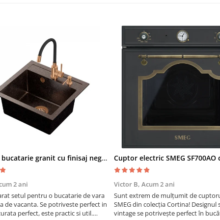
Chiuveta bucatarie granit cu finisaj negru perlat/cupru Steingran Art Copper cu dozator si baterie Quadron
cum 2 ani
Victor B,
Acum 2 ani
at setul pentru o bucatarie de vara
Sunt extrem de mulțumit de cuptorul
sa de vacanta. Se potriveste perfect in
SMEG din colecția Cortina! Designul 
urata perfect, este practic si util.
vintage se potrivește perfect în bucă