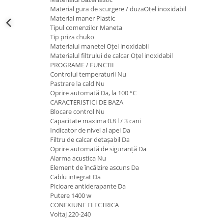
Material gura de scurgere / duzaOțel inoxidabil
Material maner Plastic
Tipul comenzilor Maneta
Tip priza chuko
Materialul manetei Oțel inoxidabil
Materialul filtrului de calcar Oțel inoxidabil
PROGRAME / FUNCTII
Controlul temperaturii Nu
Pastrare la cald Nu
Oprire automată Da, la 100 °C
CARACTERISTICI DE BAZA
Blocare control Nu
Capacitate maxima 0.8 l / 3 cani
Indicator de nivel al apei Da
Filtru de calcar detașabil Da
Oprire automată de siguranță Da
Alarma acustica Nu
Element de încălzire ascuns Da
Cablu integrat Da
Picioare antiderapante Da
Putere 1400 w
CONEXIUNE ELECTRICA
Voltaj 220-240