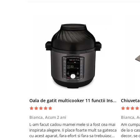
Oala de gatit multicooker 11 functii Instant Pot Pro Crisp 8 + Air Fryer 7.6 lt
Bianca,
Acum 2 ani
Bianca,
A
L-am facut cadou mamei mele si a fost cea mai
Am cumpar
inspirata alegere. Ii place foarte mult sa gatesca
de la o ca
cu acest aparat, fara efort si fara sa trebuiasca
decor, se c