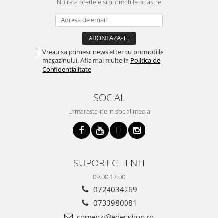
Nu rata ofertele si promotiile noastre
Vreau sa primesc newsletter cu promotiile
magazinului. Afla mai multe in
Politica de
Confidentialitate
SOCIAL
Urmareste-ne in social media
SUPORT CLIENTI
09.00-17.00
0724034269
0733980081
comenzi@edenshop.ro