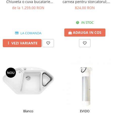
Chiuveta o cuva bucatarie
carnea pentru storcatorul;
silgranit 86x50 cm
electric Reber 9000N
de la 1.259,00 RON
824,00 RON
IN STOC
ADAUGA IN COS
LA COMANDA
VEZI VARIANTE
NOU
Blanco
EVIDO