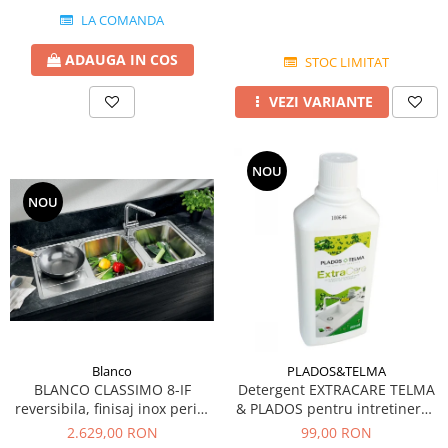
LA COMANDA
ADAUGA IN COS
STOC LIMITAT
VEZI VARIANTE
NOU
NOU
Blanco
PLADOS&TELMA
BLANCO CLASSIMO 8-IF
Detergent EXTRACARE TELMA
reversibila, finisaj inox periat
& PLADOS pentru intretinerea
si excentric
si curatarea chiuvetelor din
2.629,00 RON
99,00 RON
Granit