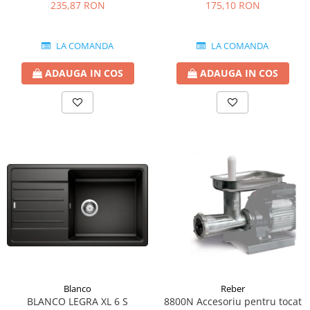
9000NPSP, 9000N 9004N (1.1
2.5 MM
235,87 RON
175,10 RON
mm)
LA COMANDA
LA COMANDA
ADAUGA IN COS
ADAUGA IN COS
Blanco
Reber
BLANCO LEGRA XL 6 S
8800N Accesoriu pentru tocat