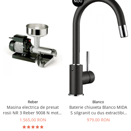
NOU
Reber
Blanco
Masina electrica de presat
Baterie chiuveta Blanco MIDA
rosii NR 3 Reber 9008 N motor
S silgranit cu dus extractibil,
prin inductie de 400W
diferite culori
1.565,00 RON
979,00 RON