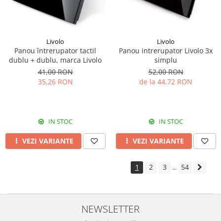
Livolo
Livolo
Panou întrerupator tactil
Panou intrerupator Livolo 3x
dublu + dublu, marca Livolo
simplu
41,00 RON
52,00 RON
35,26 RON
de la 44,72 RON
IN STOC
IN STOC
VEZI VARIANTE
VEZI VARIANTE
1
2
3
54
...
NEWSLETTER