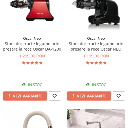
Prajitoare de paine
chiuvete
Combine frigorifice
Termostate si senzori Livolo
Rasnite de cafea
Sonerii electrice
Accesorii chiuvete bucatarie
Espressoare cafea
Roboti de bucatarie
Construieste singur
Gratar protectie chiuveta
Aparate de gatit-aragazuri
Spumarea laptelui
Scurgator farfurii
Module
Masina de spalat vase
Suporti burete
Panouri si rame
Oscar Neo
Oscar Neo
Accesorii
Tocatoare lemn si sticla
Storcator fructe legume prin
Storcator fructe legume prin
Seturi Electrocasnice
presare la rece Oscar DA-1200
presare la rece Oscar NEO
Sisteme de scurgere si cleme
DA1000
1.299,00 RON
1.199,00 RON
Tavita scurgere vase/legume/fructe
Dispenser detergent
IN STOC
IN STOC
VEZI VARIANTE
VEZI VARIANTE