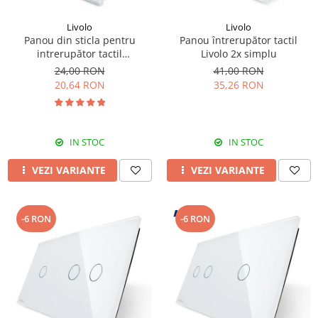
Livolo
Livolo
Panou din sticla pentru
Panou întrerupător tactil
intrerupător tactil
Livolo 2x simplu
dublu,Livolo
24,00 RON
41,00 RON
20,64 RON
35,26 RON
IN STOC
IN STOC
VEZI VARIANTE
VEZI VARIANTE
-6 RON
-6 RON