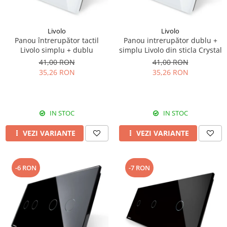
Livolo
Livolo
Panou întrerupător tactil
Panou intrerupător dublu +
Livolo simplu + dublu
simplu Livolo din sticla Crystal
41,00 RON
41,00 RON
35,26 RON
35,26 RON
IN STOC
IN STOC
VEZI VARIANTE
VEZI VARIANTE
-6 RON
-7 RON