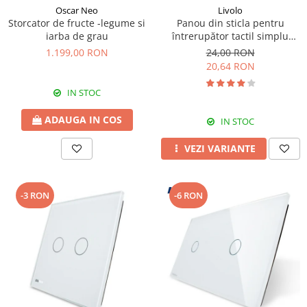
Oscar Neo
Livolo
Storcator de fructe -legume si
Panou din sticla pentru
iarba de grau
întrerupător tactil simplu
Livolo
1.199,00 RON
24,00 RON
20,64 RON
IN STOC
ADAUGA IN COS
IN STOC
VEZI VARIANTE
-3 RON
-6 RON