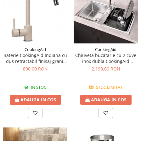
CookingAid
CookingAid
Baterie CookingAid Indiana cu
Chiuveta bucatarie cu 2 cuve
dus retractabil finisaj granit
inox dubla CookingAid
Bej Pigmentat / Avena
FUSION 86BB
890,00 RON
2.190,00 RON
IN STOC
STOC LIMITAT
ADAUGA IN COS
ADAUGA IN COS