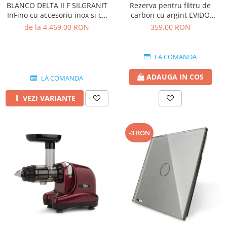
BLANCO DELTA II F SILGRANIT
Rezerva pentru filtru de
InFino cu accesoriu inox si cu
carbon cu argint EVIDO
excentric
GREEN pentru bateriile de
de la 4.469,00 RON
359,00 RON
apa filtrata
LA COMANDA
ADAUGA IN COS
LA COMANDA
VEZI VARIANTE
-3 RON