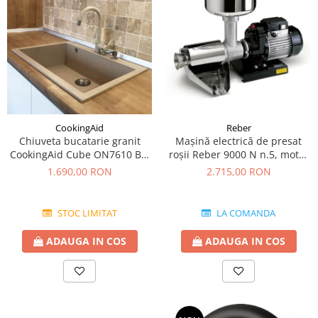
CookingAid
Reber
Chiuveta bucatarie granit
Mașină electrică de presat
CookingAid Cube ON7610 Bej
roşii Reber 9000 N n.5, motor
Pigmentat / Avena + accesorii
prin inducție de 600W,
1.690,00 RON
2.715,00 RON
montaj
producție pana la 350kg/h
STOC LIMITAT
LA COMANDA
ADAUGA IN COS
ADAUGA IN COS