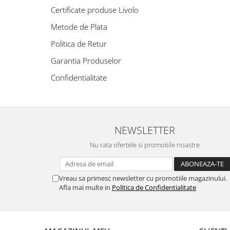
Prajitoare de paine
chiuvete
Combine frigorifice
Termostate si senzori Livolo
Certificate produse Livolo
Rasnite de cafea
Sonerii electrice
Accesorii chiuvete bucatarie
Espressoare cafea
Metode de Plata
Roboti de bucatarie
Construieste singur
Gratar protectie chiuveta
Aparate de gatit-aragazuri
Politica de Retur
Spumarea laptelui
Scurgator farfurii
Module
Masina de spalat vase
Garantia Produselor
Suporti burete
Panouri si rame
Accesorii
Tocatoare lemn si sticla
Confidentialitate
Seturi Electrocasnice
Sisteme de scurgere si cleme
Tavita scurgere vase/legume/fructe
Dispenser detergent
NEWSLETTER
Nu rata ofertele si promotiile noastre
Vreau sa primesc newsletter cu promotiile magazinului.
Afla mai multe in
Politica de Confidentialitate