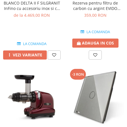
BLANCO DELTA II F SILGRANIT
Rezerva pentru filtru de
InFino cu accesoriu inox si cu
carbon cu argint EVIDO
excentric
GREEN pentru bateriile de
de la 4.469,00 RON
359,00 RON
apa filtrata
LA COMANDA
ADAUGA IN COS
LA COMANDA
VEZI VARIANTE
-3 RON