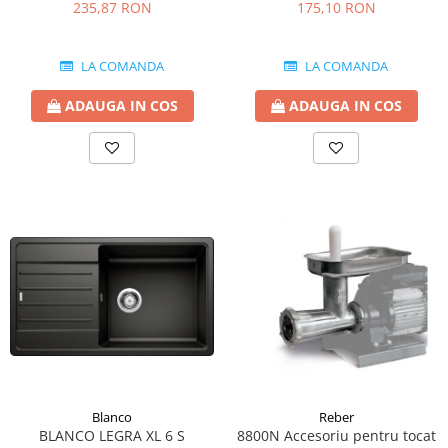
9000NPSP, 9000N 9004N (1.1
2.5 MM
235,87 RON
175,10 RON
mm)
LA COMANDA
LA COMANDA
ADAUGA IN COS
ADAUGA IN COS
Blanco
Reber
BLANCO LEGRA XL 6 S
8800N Accesoriu pentru tocat