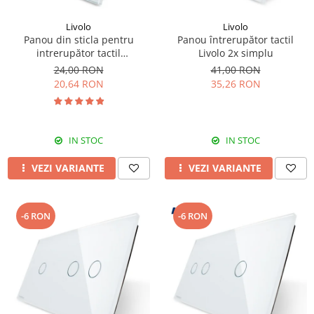
Livolo
Livolo
Panou din sticla pentru
Panou întrerupător tactil
intrerupător tactil
Livolo 2x simplu
dublu,Livolo
24,00 RON
41,00 RON
20,64 RON
35,26 RON
IN STOC
IN STOC
VEZI VARIANTE
VEZI VARIANTE
-6 RON
-6 RON