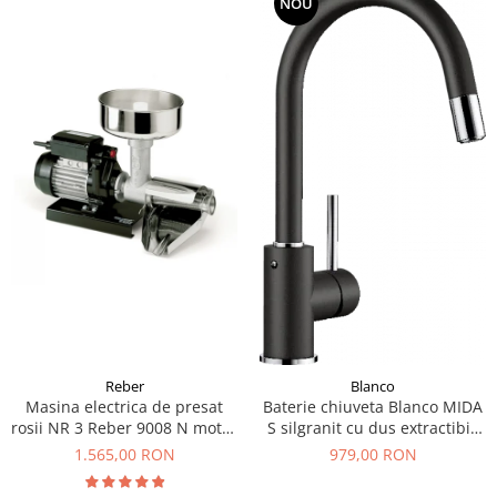
NOU
Reber
Blanco
Masina electrica de presat
Baterie chiuveta Blanco MIDA
rosii NR 3 Reber 9008 N motor
S silgranit cu dus extractibil,
prin inductie de 400W
diferite culori
1.565,00 RON
979,00 RON