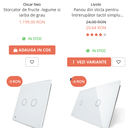
Oscar Neo
Livolo
Storcator de fructe -legume si
Panou din sticla pentru
iarba de grau
întrerupător tactil simplu
Livolo
1.199,00 RON
24,00 RON
20,64 RON
IN STOC
ADAUGA IN COS
IN STOC
VEZI VARIANTE
-3 RON
-6 RON