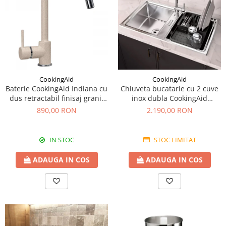
CookingAid
CookingAid
Baterie CookingAid Indiana cu
Chiuveta bucatarie cu 2 cuve
dus retractabil finisaj granit
inox dubla CookingAid
Bej Pigmentat / Avena
FUSION 86BB
890,00 RON
2.190,00 RON
IN STOC
STOC LIMITAT
ADAUGA IN COS
ADAUGA IN COS