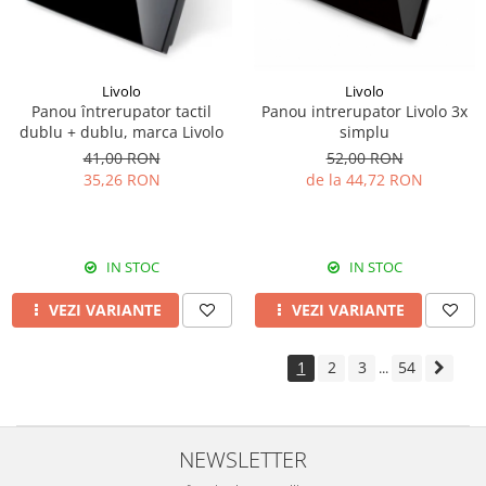
Livolo
Livolo
Panou întrerupator tactil
Panou intrerupator Livolo 3x
dublu + dublu, marca Livolo
simplu
41,00 RON
52,00 RON
35,26 RON
de la 44,72 RON
IN STOC
IN STOC
VEZI VARIANTE
VEZI VARIANTE
1
2
3
54
...
NEWSLETTER