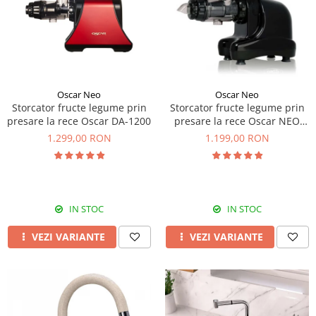
Prajitoare de paine
chiuvete
Combine frigorifice
Termostate si senzori Livolo
Rasnite de cafea
Sonerii electrice
Accesorii chiuvete bucatarie
Espressoare cafea
Roboti de bucatarie
Construieste singur
Gratar protectie chiuveta
Aparate de gatit-aragazuri
Spumarea laptelui
Scurgator farfurii
Module
Masina de spalat vase
Suporti burete
Panouri si rame
Oscar Neo
Oscar Neo
Accesorii
Tocatoare lemn si sticla
Storcator fructe legume prin
Storcator fructe legume prin
Seturi Electrocasnice
presare la rece Oscar DA-1200
presare la rece Oscar NEO
Sisteme de scurgere si cleme
DA1000
1.299,00 RON
1.199,00 RON
Tavita scurgere vase/legume/fructe
Dispenser detergent
IN STOC
IN STOC
VEZI VARIANTE
VEZI VARIANTE