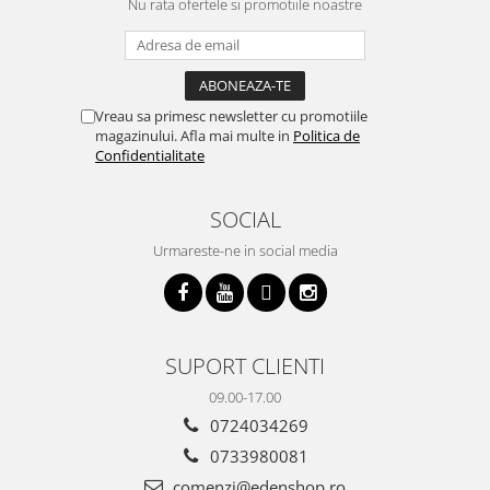
Nu rata ofertele si promotiile noastre
Vreau sa primesc newsletter cu promotiile
magazinului. Afla mai multe in
Politica de
Confidentialitate
SOCIAL
Urmareste-ne in social media
SUPORT CLIENTI
09.00-17.00
0724034269
0733980081
comenzi@edenshop.ro