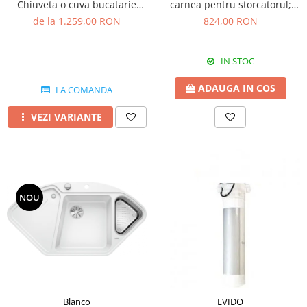
Chiuveta o cuva bucatarie
carnea pentru storcatorul;
silgranit 86x50 cm
electric Reber 9000N
de la 1.259,00 RON
824,00 RON
IN STOC
ADAUGA IN COS
LA COMANDA
VEZI VARIANTE
NOU
Blanco
EVIDO