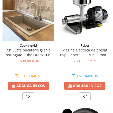
CookingAid
Reber
Chiuveta bucatarie granit
Mașină electrică de presat
CookingAid Cube ON7610 Bej
roşii Reber 9000 N n.5, motor
Pigmentat / Avena + accesorii
prin inducție de 600W,
1.690,00 RON
2.715,00 RON
montaj
producție pana la 350kg/h
STOC LIMITAT
LA COMANDA
ADAUGA IN COS
ADAUGA IN COS