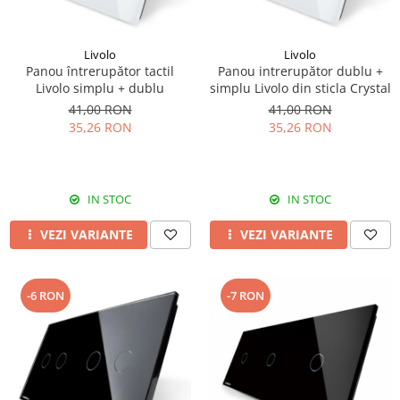
Livolo
Livolo
Panou întrerupător tactil
Panou intrerupător dublu +
Livolo simplu + dublu
simplu Livolo din sticla Crystal
41,00 RON
41,00 RON
35,26 RON
35,26 RON
IN STOC
IN STOC
VEZI VARIANTE
VEZI VARIANTE
-6 RON
-7 RON