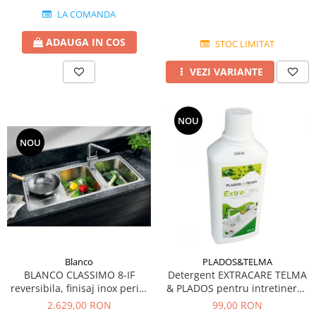
LA COMANDA
ADAUGA IN COS
STOC LIMITAT
VEZI VARIANTE
NOU
NOU
Blanco
PLADOS&TELMA
BLANCO CLASSIMO 8-IF
Detergent EXTRACARE TELMA
reversibila, finisaj inox periat
& PLADOS pentru intretinerea
si excentric
si curatarea chiuvetelor din
2.629,00 RON
99,00 RON
Granit