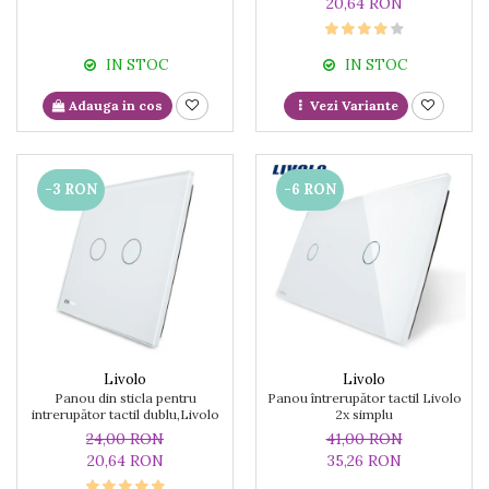
20,64 RON
IN STOC
IN STOC
Adauga in cos
Vezi Variante
-3 RON
-6 RON
Livolo
Livolo
Panou din sticla pentru
Panou întrerupător tactil Livolo
intrerupător tactil dublu,Livolo
2x simplu
24,00 RON
41,00 RON
20,64 RON
35,26 RON