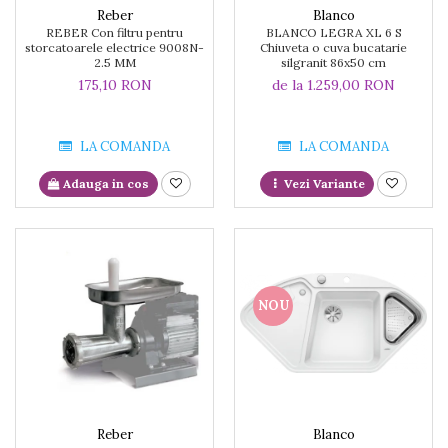
Blanco
Reber
BLANCO LEGRA XL 6 S
REBER Con filtru pentru
Chiuveta o cuva bucatarie
storcatoarele electrice 9008N-
silgranit 86x50 cm
2.5 MM
de la 1.259,00 RON
175,10 RON
LA COMANDA
LA COMANDA
Vezi Variante
Adauga in cos
NOU
Reber
Blanco