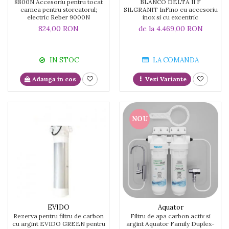
8800N Accesoriu pentru tocat
BLANCO DELTA II F
carnea pentru storcatorul;
SILGRANIT InFino cu accesoriu
electric Reber 9000N
inox si cu excentric
824,00 RON
de la 4.469,00 RON
IN STOC
LA COMANDA
Adauga in cos
Vezi Variante
NOU
EVIDO
Aquator
Rezerva pentru filtru de carbon
Filtru de apa carbon activ si
cu argint EVIDO GREEN pentru
argint Aquator Family Duplex-