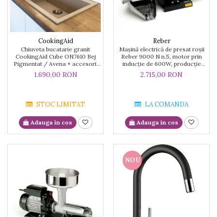
CookingAid
Reber
Chiuveta bucatarie granit
Mașină electrică de presat roşii
CookingAid Cube ON7610 Bej
Reber 9000 N n.5, motor prin
Pigmentat / Avena + accesorii
inducție de 600W, producție
montaj
pana la 350kg/h
1.690,00 RON
2.715,00 RON
STOC LIMITAT
LA COMANDA
Adauga in cos
Adauga in cos
NOU