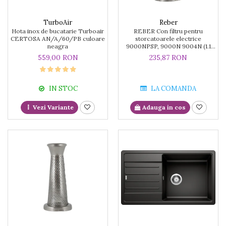
TurboAir
Reber
Hota inox de bucatarie Turboair
REBER Con filtru pentru
CERTOSA AN/A/60/PB culoare
storcatoarele electrice
neagra
9000NPSP, 9000N 9004N (1.1
mm)
559,00 RON
235,87 RON
IN STOC
LA COMANDA
Vezi Variante
Adauga in cos