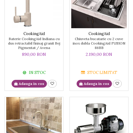
CookingAid
CookingAid
Baterie CookingAid Indiana cu
Chiuveta bucatarie cu 2 cuve
dus retractabil finisaj granit Bej
inox dubla CookingAid FUSION
Pigmentat / Avena
86BB
890,00 RON
2.190,00 RON
IN STOC
STOC LIMITAT
Adauga in cos
Adauga in cos