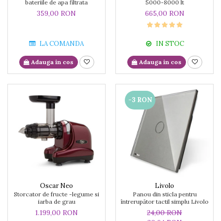
bateriile de apa filtrata
5000-8000 lt
359,00 RON
665,00 RON
LA COMANDA
IN STOC
Adauga in cos
Adauga in cos
-3 RON
Oscar Neo
Livolo
Storcator de fructe -legume si
Panou din sticla pentru
iarba de grau
întrerupător tactil simplu Livolo
1.199,00 RON
24,00 RON