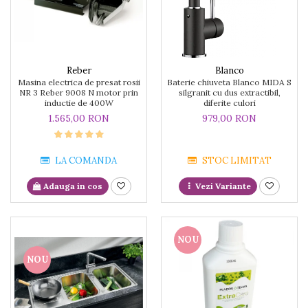
Reber
Blanco
Masina electrica de presat rosii
Baterie chiuveta Blanco MIDA S
NR 3 Reber 9008 N motor prin
silgranit cu dus extractibil,
inductie de 400W
diferite culori
1.565,00 RON
979,00 RON
LA COMANDA
STOC LIMITAT
Adauga in cos
Vezi Variante
NOU
NOU