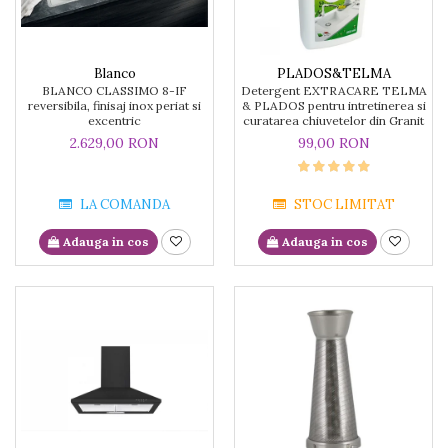
Blanco
PLADOS&TELMA
BLANCO CLASSIMO 8-IF
Detergent EXTRACARE TELMA
reversibila, finisaj inox periat si
& PLADOS pentru intretinerea si
excentric
curatarea chiuvetelor din Granit
2.629,00 RON
99,00 RON
LA COMANDA
STOC LIMITAT
Adauga in cos
Adauga in cos