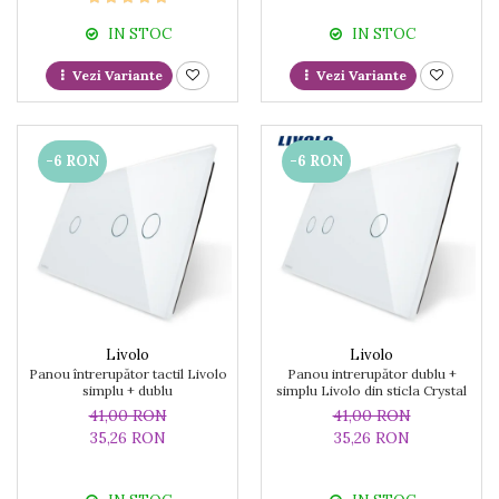
IN STOC
IN STOC
Vezi Variante
Vezi Variante
-6 RON
-6 RON
Livolo
Livolo
Panou întrerupător tactil Livolo
Panou intrerupător dublu +
simplu + dublu
simplu Livolo din sticla Crystal
41,00 RON
41,00 RON
35,26 RON
35,26 RON