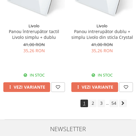
Livolo
Livolo
Panou întrerupător tactil
Panou intrerupător dublu +
Livolo simplu + dublu
simplu Livolo din sticla Crystal
41,00 RON
41,00 RON
35,26 RON
35,26 RON
IN STOC
IN STOC
VEZI VARIANTE
VEZI VARIANTE
1
2
3
54
...
NEWSLETTER