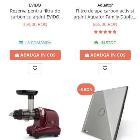
EVIDO
Aquator
Rezerva pentru filtru de
Filtru de apa carbon activ si
carbon cu argint EVIDO
argint Aquator Family Duplex-
GREEN pentru bateriile de
5000-8000 lt
359,00 RON
665,00 RON
apa filtrata
LA COMANDA
IN STOC
ADAUGA IN COS
ADAUGA IN COS
-3 RON