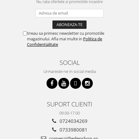
Nu rata ofertele si promotiile noastre
Vreau sa primesc newsletter cu promotiile
magazinului. Afla mai multe in
Politica de
Confidentialitate
SOCIAL
Urmareste-ne in social media
SUPORT CLIENTI
09.00-17.00
0724034269
0733980081
comenzi@edenshop.ro