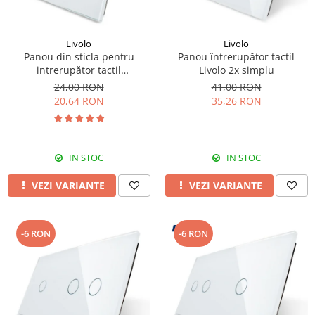
Livolo
Livolo
Panou din sticla pentru
Panou întrerupător tactil
intrerupător tactil
Livolo 2x simplu
dublu,Livolo
24,00 RON
41,00 RON
20,64 RON
35,26 RON
IN STOC
IN STOC
VEZI VARIANTE
VEZI VARIANTE
-6 RON
-6 RON