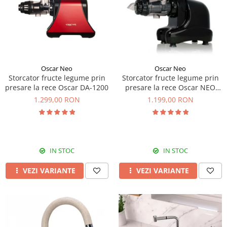
Prajitoare de paine
chiuvete
Combine frigorifice
Termostate si senzori Livolo
Rasnite de cafea
Sonerii electrice
Accesorii chiuvete bucatarie
Espressoare cafea
Roboti de bucatarie
Construieste singur
Gratar protectie chiuveta
Aparate de gatit-aragazuri
Spumarea laptelui
Scurgator farfurii
Module
Masina de spalat vase
Suporti burete
Panouri si rame
Oscar Neo
Oscar Neo
Accesorii
Tocatoare lemn si sticla
Storcator fructe legume prin
Storcator fructe legume prin
Seturi Electrocasnice
presare la rece Oscar DA-1200
presare la rece Oscar NEO
Sisteme de scurgere si cleme
DA1000
1.299,00 RON
1.199,00 RON
Tavita scurgere vase/legume/fructe
Dispenser detergent
IN STOC
IN STOC
VEZI VARIANTE
VEZI VARIANTE