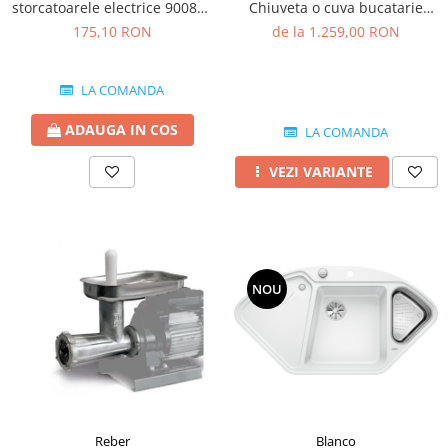
storcatoarele electrice 9008N-
Chiuveta o cuva bucatarie
2.5 MM
silgranit 86x50 cm
175,10 RON
de la 1.259,00 RON
LA COMANDA
ADAUGA IN COS
LA COMANDA
VEZI VARIANTE
NOU
Blanco
Reber