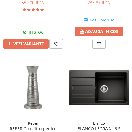
AN/A/60/PB culoare neagra
9000NPSP, 9000N 9004N (1.1
559,00 RON
235,87 RON
mm)
LA COMANDA
ADAUGA IN COS
IN STOC
VEZI VARIANTE
Reber
Blanco
REBER Con filtru pentru
BLANCO LEGRA XL 6 S