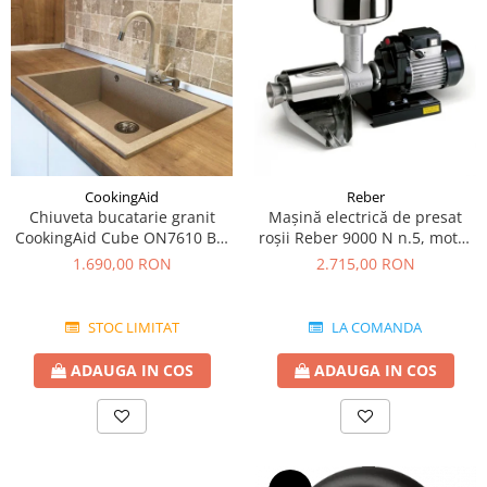
CookingAid
Reber
Chiuveta bucatarie granit
Mașină electrică de presat
CookingAid Cube ON7610 Bej
roşii Reber 9000 N n.5, motor
Pigmentat / Avena + accesorii
prin inducție de 600W,
1.690,00 RON
2.715,00 RON
montaj
producție pana la 350kg/h
STOC LIMITAT
LA COMANDA
ADAUGA IN COS
ADAUGA IN COS