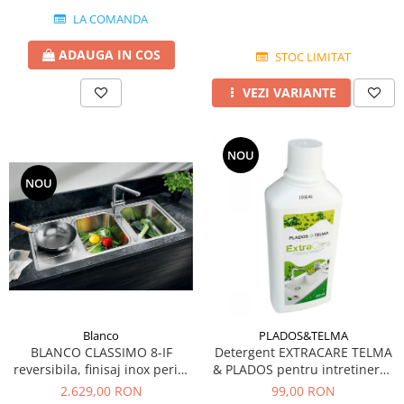
LA COMANDA
ADAUGA IN COS
STOC LIMITAT
VEZI VARIANTE
NOU
NOU
Blanco
PLADOS&TELMA
BLANCO CLASSIMO 8-IF
Detergent EXTRACARE TELMA
reversibila, finisaj inox periat
& PLADOS pentru intretinerea
si excentric
si curatarea chiuvetelor din
2.629,00 RON
99,00 RON
Granit