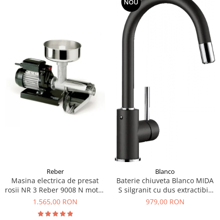
NOU
Reber
Blanco
Masina electrica de presat
Baterie chiuveta Blanco MIDA
rosii NR 3 Reber 9008 N motor
S silgranit cu dus extractibil,
prin inductie de 400W
diferite culori
1.565,00 RON
979,00 RON