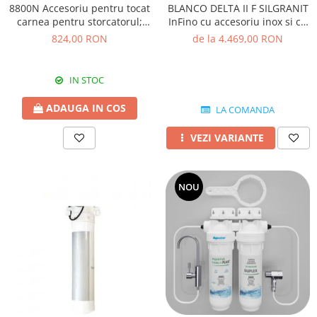
BLANCO DELTA II F SILGRANIT
8800N Accesoriu pentru tocat
InFino cu accesoriu inox si cu
carnea pentru storcatorul;
excentric
electric Reber 9000N
de la 4.469,00 RON
824,00 RON
IN STOC
ADAUGA IN COS
LA COMANDA
VEZI VARIANTE
NOU