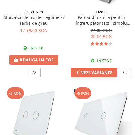
Oscar Neo
Livolo
Storcator de fructe -legume si
Panou din sticla pentru
iarba de grau
întrerupător tactil simplu
Livolo
1.199,00 RON
24,00 RON
20,64 RON
IN STOC
ADAUGA IN COS
IN STOC
VEZI VARIANTE
-3 RON
-6 RON