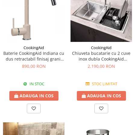
CookingAid
CookingAid
Baterie CookingAid Indiana cu
Chiuveta bucatarie cu 2 cuve
dus retractabil finisaj granit
inox dubla CookingAid
Bej Pigmentat / Avena
FUSION 86BB
890,00 RON
2.190,00 RON
IN STOC
STOC LIMITAT
ADAUGA IN COS
ADAUGA IN COS