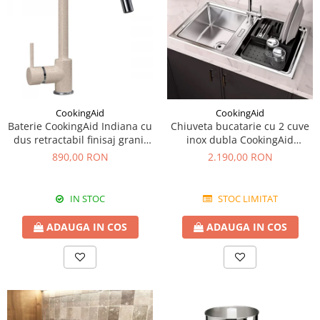
CookingAid
CookingAid
Baterie CookingAid Indiana cu
Chiuveta bucatarie cu 2 cuve
dus retractabil finisaj granit
inox dubla CookingAid
Bej Pigmentat / Avena
FUSION 86BB
890,00 RON
2.190,00 RON
IN STOC
STOC LIMITAT
ADAUGA IN COS
ADAUGA IN COS