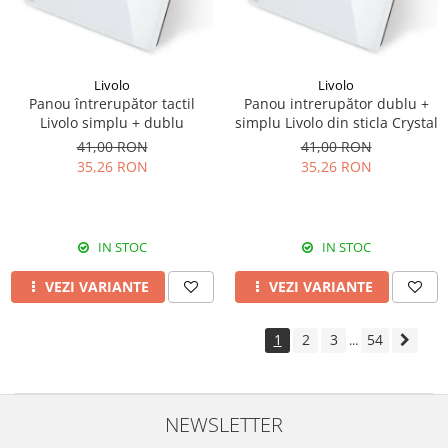
Livolo
Livolo
Panou întrerupător tactil
Panou intrerupător dublu +
Livolo simplu + dublu
simplu Livolo din sticla Crystal
41,00 RON
41,00 RON
35,26 RON
35,26 RON
IN STOC
IN STOC
VEZI VARIANTE
VEZI VARIANTE
1
2
3
54
...
NEWSLETTER