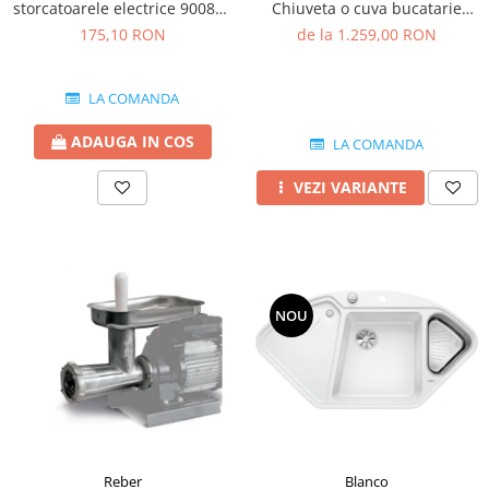
storcatoarele electrice 9008N-
Chiuveta o cuva bucatarie
2.5 MM
silgranit 86x50 cm
175,10 RON
de la 1.259,00 RON
LA COMANDA
ADAUGA IN COS
LA COMANDA
VEZI VARIANTE
NOU
Blanco
Reber