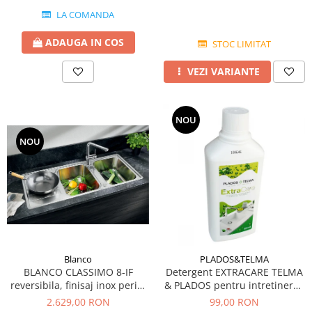
LA COMANDA
ADAUGA IN COS
STOC LIMITAT
VEZI VARIANTE
NOU
NOU
Blanco
PLADOS&TELMA
BLANCO CLASSIMO 8-IF
Detergent EXTRACARE TELMA
reversibila, finisaj inox periat
& PLADOS pentru intretinerea
si excentric
si curatarea chiuvetelor din
2.629,00 RON
99,00 RON
Granit