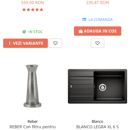
AN/A/60/PB culoare neagra
9000NPSP, 9000N 9004N (1.1
559,00 RON
235,87 RON
mm)
LA COMANDA
ADAUGA IN COS
IN STOC
VEZI VARIANTE
Reber
Blanco
REBER Con filtru pentru
BLANCO LEGRA XL 6 S