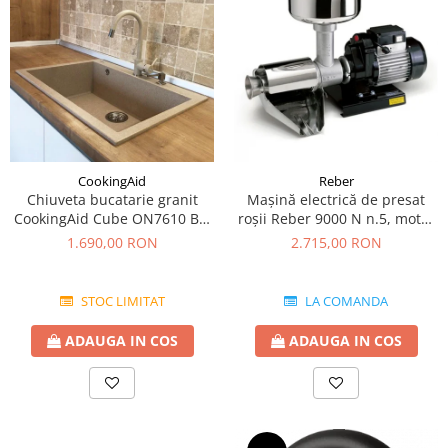
CookingAid
Reber
Chiuveta bucatarie granit
Mașină electrică de presat
CookingAid Cube ON7610 Bej
roşii Reber 9000 N n.5, motor
Pigmentat / Avena + accesorii
prin inducție de 600W,
1.690,00 RON
2.715,00 RON
montaj
producție pana la 350kg/h
STOC LIMITAT
LA COMANDA
ADAUGA IN COS
ADAUGA IN COS