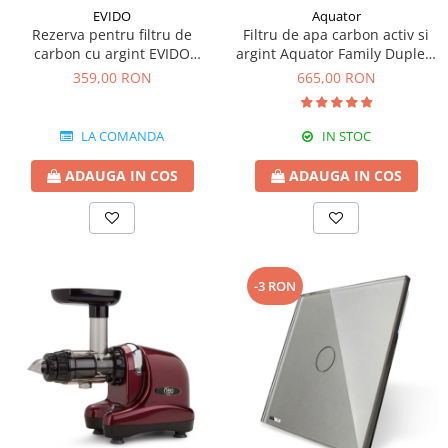
EVIDO
Aquator
Rezerva pentru filtru de
Filtru de apa carbon activ si
carbon cu argint EVIDO
argint Aquator Family Duplex-
GREEN pentru bateriile de
5000-8000 lt
359,00 RON
665,00 RON
apa filtrata
LA COMANDA
IN STOC
ADAUGA IN COS
ADAUGA IN COS
-3 RON