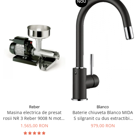
NOU
Reber
Blanco
Masina electrica de presat
Baterie chiuveta Blanco MIDA
rosii NR 3 Reber 9008 N motor
S silgranit cu dus extractibil,
prin inductie de 400W
diferite culori
1.565,00 RON
979,00 RON