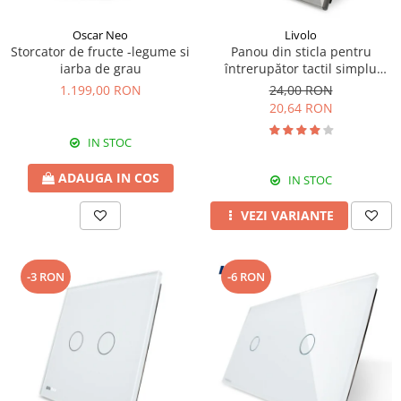
Oscar Neo
Livolo
Storcator de fructe -legume si
Panou din sticla pentru
iarba de grau
întrerupător tactil simplu
Livolo
1.199,00 RON
24,00 RON
20,64 RON
IN STOC
ADAUGA IN COS
IN STOC
VEZI VARIANTE
-3 RON
-6 RON