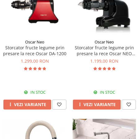
Prajitoare de paine
chiuvete
Combine frigorifice
Termostate si senzori Livolo
Rasnite de cafea
Sonerii electrice
Accesorii chiuvete bucatarie
Espressoare cafea
Roboti de bucatarie
Construieste singur
Gratar protectie chiuveta
Aparate de gatit-aragazuri
Spumarea laptelui
Scurgator farfurii
Module
Masina de spalat vase
Suporti burete
Panouri si rame
Oscar Neo
Oscar Neo
Accesorii
Tocatoare lemn si sticla
Storcator fructe legume prin
Storcator fructe legume prin
Seturi Electrocasnice
presare la rece Oscar DA-1200
presare la rece Oscar NEO
Sisteme de scurgere si cleme
DA1000
1.299,00 RON
1.199,00 RON
Tavita scurgere vase/legume/fructe
Dispenser detergent
IN STOC
IN STOC
VEZI VARIANTE
VEZI VARIANTE