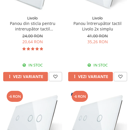
Livolo
Livolo
Panou din sticla pentru
Panou întrerupător tactil
intrerupător tactil
Livolo 2x simplu
dublu,Livolo
24,00 RON
41,00 RON
20,64 RON
35,26 RON
IN STOC
IN STOC
VEZI VARIANTE
VEZI VARIANTE
-6 RON
-6 RON