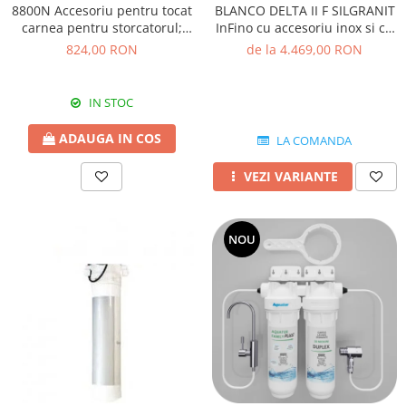
BLANCO DELTA II F SILGRANIT
8800N Accesoriu pentru tocat
InFino cu accesoriu inox si cu
carnea pentru storcatorul;
excentric
electric Reber 9000N
de la 4.469,00 RON
824,00 RON
IN STOC
ADAUGA IN COS
LA COMANDA
VEZI VARIANTE
NOU