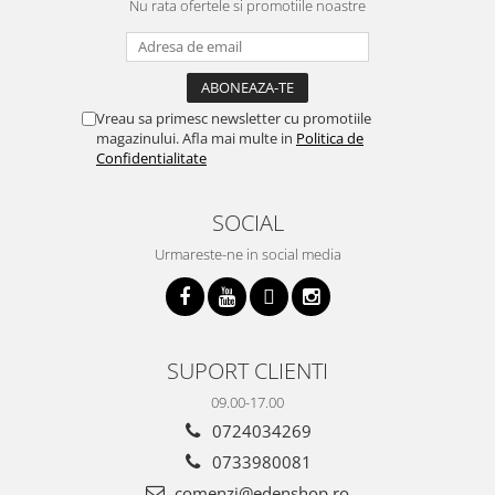
Nu rata ofertele si promotiile noastre
Vreau sa primesc newsletter cu promotiile
magazinului. Afla mai multe in
Politica de
Confidentialitate
SOCIAL
Urmareste-ne in social media
SUPORT CLIENTI
09.00-17.00
0724034269
0733980081
comenzi@edenshop.ro