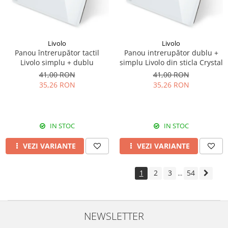
Livolo
Livolo
Panou întrerupător tactil
Panou intrerupător dublu +
Livolo simplu + dublu
simplu Livolo din sticla Crystal
41,00 RON
41,00 RON
35,26 RON
35,26 RON
IN STOC
IN STOC
VEZI VARIANTE
VEZI VARIANTE
1
2
3
54
...
NEWSLETTER