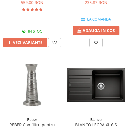
AN/A/60/PB culoare neagra
9000NPSP, 9000N 9004N (1.1
559,00 RON
235,87 RON
mm)
LA COMANDA
ADAUGA IN COS
IN STOC
VEZI VARIANTE
Reber
Blanco
REBER Con filtru pentru
BLANCO LEGRA XL 6 S