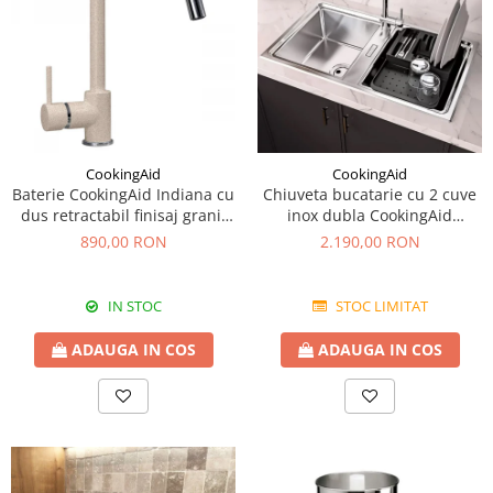
CookingAid
CookingAid
Baterie CookingAid Indiana cu
Chiuveta bucatarie cu 2 cuve
dus retractabil finisaj granit
inox dubla CookingAid
Bej Pigmentat / Avena
FUSION 86BB
890,00 RON
2.190,00 RON
IN STOC
STOC LIMITAT
ADAUGA IN COS
ADAUGA IN COS