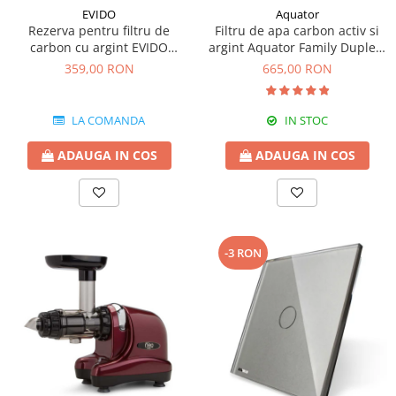
EVIDO
Aquator
Rezerva pentru filtru de
Filtru de apa carbon activ si
carbon cu argint EVIDO
argint Aquator Family Duplex-
GREEN pentru bateriile de
5000-8000 lt
359,00 RON
665,00 RON
apa filtrata
LA COMANDA
IN STOC
ADAUGA IN COS
ADAUGA IN COS
-3 RON