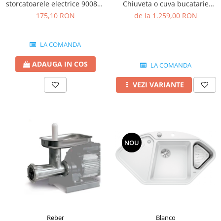
storcatoarele electrice 9008N-
Chiuveta o cuva bucatarie
2.5 MM
silgranit 86x50 cm
175,10 RON
de la 1.259,00 RON
LA COMANDA
ADAUGA IN COS
LA COMANDA
VEZI VARIANTE
NOU
Blanco
Reber