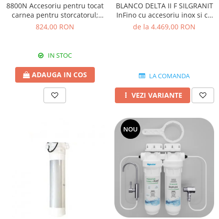
BLANCO DELTA II F SILGRANIT
8800N Accesoriu pentru tocat
InFino cu accesoriu inox si cu
carnea pentru storcatorul;
excentric
electric Reber 9000N
de la 4.469,00 RON
824,00 RON
IN STOC
ADAUGA IN COS
LA COMANDA
VEZI VARIANTE
NOU