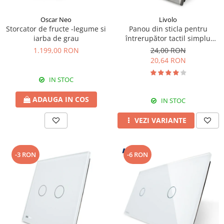
Oscar Neo
Livolo
Storcator de fructe -legume si
Panou din sticla pentru
iarba de grau
întrerupător tactil simplu
Livolo
1.199,00 RON
24,00 RON
20,64 RON
IN STOC
ADAUGA IN COS
IN STOC
VEZI VARIANTE
-3 RON
-6 RON