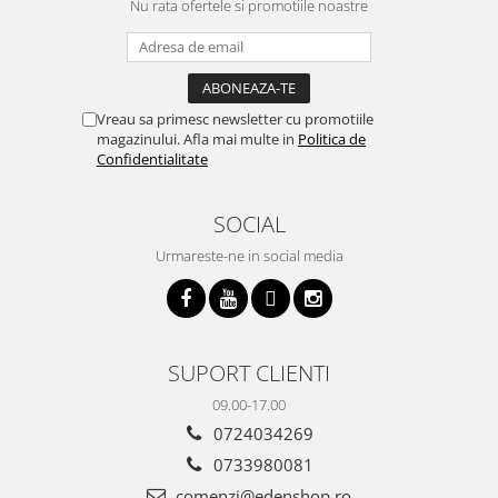
Nu rata ofertele si promotiile noastre
Vreau sa primesc newsletter cu promotiile
magazinului. Afla mai multe in
Politica de
Confidentialitate
SOCIAL
Urmareste-ne in social media
SUPORT CLIENTI
09.00-17.00
0724034269
0733980081
comenzi@edenshop.ro