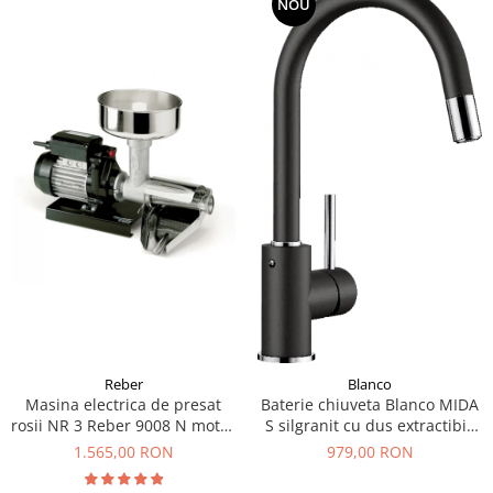
NOU
Reber
Blanco
Masina electrica de presat
Baterie chiuveta Blanco MIDA
rosii NR 3 Reber 9008 N motor
S silgranit cu dus extractibil,
prin inductie de 400W
diferite culori
1.565,00 RON
979,00 RON