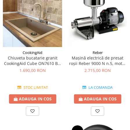
CookingAid
Reber
Chiuveta bucatarie granit
Mașină electrică de presat
CookingAid Cube ON7610 Bej
roşii Reber 9000 N n.5, motor
Pigmentat / Avena + accesorii
prin inducție de 600W,
1.690,00 RON
2.715,00 RON
montaj
producție pana la 350kg/h
STOC LIMITAT
LA COMANDA
ADAUGA IN COS
ADAUGA IN COS