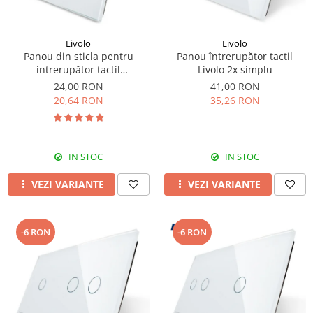
Livolo
Livolo
Panou din sticla pentru
Panou întrerupător tactil
intrerupător tactil
Livolo 2x simplu
dublu,Livolo
24,00 RON
41,00 RON
20,64 RON
35,26 RON
IN STOC
IN STOC
VEZI VARIANTE
VEZI VARIANTE
-6 RON
-6 RON