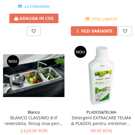
LA COMANDA
ADAUGA IN COS
STOC LIMITAT
VEZI VARIANTE
NOU
NOU
Blanco
PLADOS&TELMA
BLANCO CLASSIMO 8-IF
Detergent EXTRACARE TELMA
reversibila, finisaj inox periat
& PLADOS pentru intretinerea
si excentric
si curatarea chiuvetelor din
2.629,00 RON
99,00 RON
Granit