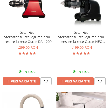
Prajitoare de paine
chiuvete
Combine frigorifice
Termostate si senzori Livolo
Rasnite de cafea
Sonerii electrice
Accesorii chiuvete bucatarie
Espressoare cafea
Roboti de bucatarie
Construieste singur
Gratar protectie chiuveta
Aparate de gatit-aragazuri
Spumarea laptelui
Scurgator farfurii
Module
Masina de spalat vase
Suporti burete
Panouri si rame
Oscar Neo
Oscar Neo
Accesorii
Tocatoare lemn si sticla
Storcator fructe legume prin
Storcator fructe legume prin
Seturi Electrocasnice
presare la rece Oscar DA-1200
presare la rece Oscar NEO
Sisteme de scurgere si cleme
DA1000
1.299,00 RON
1.199,00 RON
Tavita scurgere vase/legume/fructe
Dispenser detergent
IN STOC
IN STOC
VEZI VARIANTE
VEZI VARIANTE