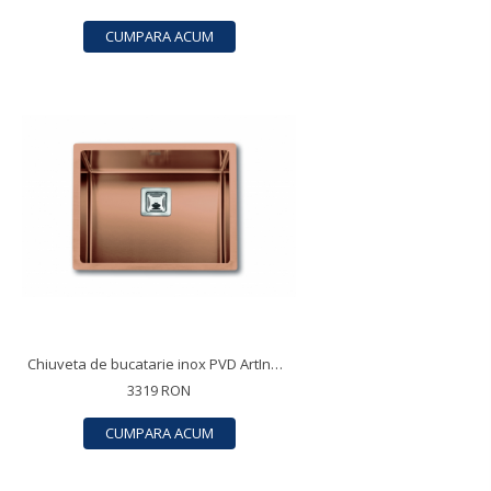
CUMPARA ACUM
Chiuveta de bucatarie inox PVD ArtInox Titanium 50 culoare cupru
3319 RON
CUMPARA ACUM