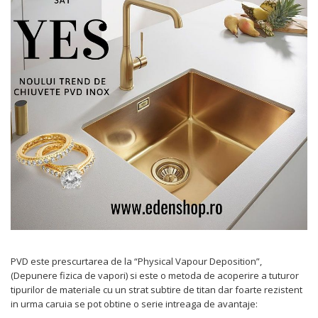
Prajitoare de paine
chiuvete
Combine frigorifice
Termostate si senzori Livolo
Rasnite de cafea
Sonerii electrice
Accesorii chiuvete bucatarie
Espressoare cafea
Roboti de bucatarie
Construieste singur
Gratar protectie chiuveta
Aparate de gatit-aragazuri
Spumarea laptelui
Scurgator farfurii
Module
Masina de spalat vase
Suporti burete
Panouri si rame
Accesorii
Tocatoare lemn si sticla
Seturi Electrocasnice
Sisteme de scurgere si cleme
Tavita scurgere vase/legume/fructe
Dispenser detergent
PVD este prescurtarea de la “Physical Vapour Deposition”,
(Depunere fizica de vapori) si este o metoda de acoperire a tuturor
tipurilor de materiale cu un strat subtire de titan dar foarte rezistent
in urma caruia se pot obtine o serie intreaga de avantaje: