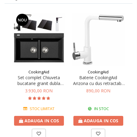
NOU
CookingAid
CookingAid
Set complet Chiuveta
Baterie CookingAid
bucatarie granit dubla
Arizona cu dus retractabil
CookingAid Kinga LX8620
si finisaj granit Alb / Polar
re
3.930,00 RON
890,00 RON
Neagra / Black Metal
White
si 
quartz
STOC LIMITAT
IN STOC
ADAUGA IN COS
ADAUGA IN COS