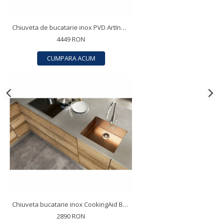
Chiuveta de bucatarie inox PVD ArtInox Titanium 74 gold, culoare aurie
4449 RON
CUMPARA ACUM
Chiuveta bucatarie inox CookingAid BOX LUX 50 COPPER culoare cupru
2890 RON