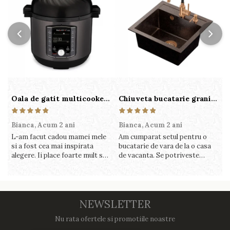
Oala de gatit multicooker 11 functii Instant Pot Pro Crisp 8 + Air Fryer 7.6 lt
Chiuveta bucatarie granit cu finisaj negru perlat/cupru Steingran Art Copper cu dozator si baterie Quadron
Bianca,
Acum 2 ani
Bianca,
Acum 2 ani
V
L-am facut cadou mamei mele
Am cumparat setul pentru o
S
si a fost cea mai inspirata
bucatarie de vara de la o casa
c
alegere. Ii place foarte mult sa
de vacanta. Se potriveste
c
gatesca cu acest aparat, fara
perfect in decor, se curata
v
efort si fara sa trebuiasca sa
perfect, este practic si util.
î
tot invarta in cratita...ma
Calitate foarte buna, recomand
v
gandesc serios sa imi cumpar
cu drag !
m
si eu! Recomand mult !
NEWSLETTER
Nu rata ofertele si promotiile noastre