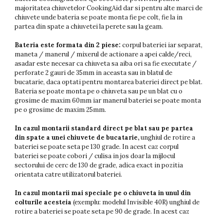
majoritatea chiuvetelor CookingAid dar si pentru alte marci de
chiuvete unde bateria se poate monta fie pe colt, fie la in
partea din spate a chiuvetei la perete sau la geam.
Bateria este formata din 2 piese:
corpul bateriei iar separat,
maneta / manerul / mixerul de actionare a apei calde/reci,
asadar este necesar ca chiuveta sa aiba ori sa fie executate /
perforate 2 gauri de 35mm in aceasta sau in blatul de
bucatarie, daca optati pentru montarea bateriei direct pe blat.
Bateria se poate monta pe o chiuveta sau pe un blat cu o
grosime de maxim 60mm iar manerul bateriei se poate monta
pe o grosime de maxim 25mm.
In cazul montarii standard direct pe blat sau pe partea
din spate a unei chiuvete de bucatarie,
unghiul de rotire a
bateriei se poate seta pe 130 grade. In acest caz corpul
bateriei se poate cobori / culisa in jos doar la mijlocul
sectorului de cerc de 130 de grade, adica exact in pozitia
orientata catre utilizatorul bateriei.
In cazul montarii mai speciale pe o chiuveta in unul din
colturile acesteia
(exemplu: modelul Invisible 40R) unghiul de
rotire a bateriei se poate seta pe 90 de grade. In acest caz