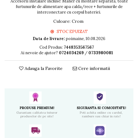
Accesorii instalare incluse: Maner cu montare separata, toate
furtunurile de alimentare apa calda/rece + furtunurile de
interconectare cu corpul bateriei.
Culoare
:
Crom
STOC EPUIZAT
Data de livrare:
poimaine, 10.08.2026
Cod Produs:
7448353567567
Ai nevoie de ajutor?
0724034269
/
0733980081
Adauga la Favorite
Cere informatii
PRODUSE PREMIUM!
SIGURANTA SI COMODITATE!
Garantam calitatea tuturor
Poti achita online cu cardul,
produselor de pe site!
ramburs sau chiar in rate!