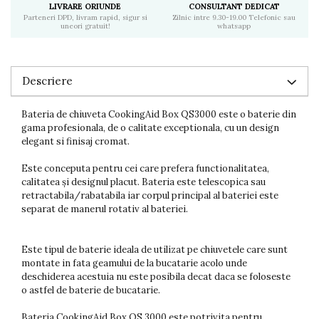
LIVRARE ORIUNDE
CONSULTANT DEDICAT
Parteneri DPD, livram rapid, sigur si
Zilnic intre 9.30-19.00 Telefonic sau
uneori gratuit!
whatsapp
Descriere
Bateria de chiuveta CookingAid Box QS3000 este o baterie din
gama profesionala, de o calitate exceptionala, cu un
design
elegant si finisaj cromat.
Este conceputa pentru cei care prefera functionalitatea,
calitatea și designul placut.
Bateria este telescopica sau
retractabila/rabatabila iar corpul principal al bateriei este
separat de manerul rotativ al bateriei.
Este tipul de baterie ideala de utilizat pe chiuvetele care sunt
montate in fata geamului de la bucatarie acolo unde
deschiderea acestuia nu este posibila decat daca se foloseste
o astfel de baterie de bucatarie.
Bateria CookingAid Box QS 3000 este potrivita pentru