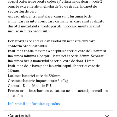
corpul bateriei se poate cobori / culisa in jos doar in cele 2
puncte extreme ale unghiului de 90 de grade, la capetele
sectorului de cerc.
Accesoriile pentru instalare, cum sunt furtunurile de
alimentare si interconectare cu manerul, care sunt realizate
din otel inoxidabil si toate partile necesare montarii sunt
incluse in cutia produsului.
Perlatorul este anti calcar asadar nu necesita curatare
conform producatorului.
Inaltimea totala maxima a corpului bateriei este de 225mm si
inaltimea minima a corpului bateriei este de 32mm. Separat,
inaltimea fixa a manerului bateriei este de doar 44mm.
Inaltimea de la baza pana la varful capului bateriei este de
212mm.
Latimea bateriei este de 226mm.
Greutate baterie impachetata: 3.40kg.
Garantie 5 ani. Made in EU.
Pentru orice intrebari, nu ezitati sa ne contactati pe email sau
la telefon.
Informatii conformitate produs
Caracteristici