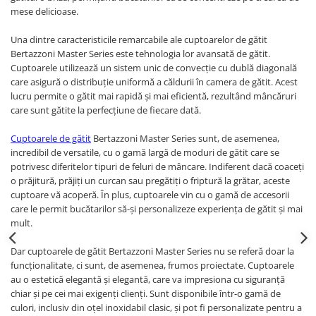
mese delicioase.
Una dintre caracteristicile remarcabile ale cuptoarelor de gătit
Bertazzoni Master Series este tehnologia lor avansată de gătit.
Cuptoarele utilizează un sistem unic de convecție cu dublă diagonală
care asigură o distribuție uniformă a căldurii în camera de gătit. Acest
lucru permite o gătit mai rapidă și mai eficientă, rezultând mâncăruri
care sunt gătite la perfecțiune de fiecare dată.
Cuptoarele de gătit
Bertazzoni Master Series sunt, de asemenea,
incredibil de versatile, cu o gamă largă de moduri de gătit care se
potrivesc diferitelor tipuri de feluri de mâncare. Indiferent dacă coaceți
o prăjitură, prăjiți un curcan sau pregătiți o friptură la grătar, aceste
cuptoare vă acoperă. În plus, cuptoarele vin cu o gamă de accesorii
care le permit bucătarilor să-și personalizeze experiența de gătit și mai
mult.
Dar cuptoarele de gătit Bertazzoni Master Series nu se referă doar la
funcționalitate, ci sunt, de asemenea, frumos proiectate. Cuptoarele
au o estetică elegantă și elegantă, care va impresiona cu siguranță
chiar și pe cei mai exigenți clienți. Sunt disponibile într-o gamă de
culori, inclusiv din oțel inoxidabil clasic, și pot fi personalizate pentru a