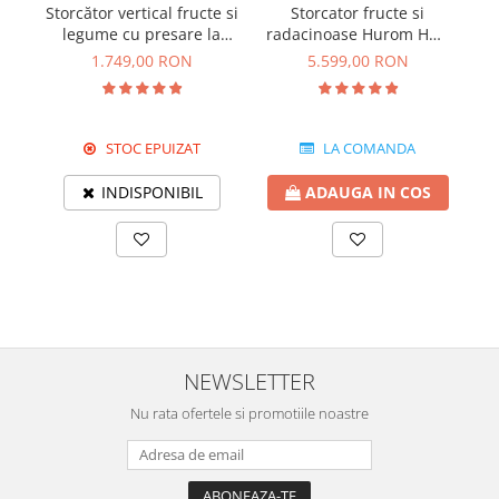
Storcător vertical fructe si
Storcator fructe si
legume cu presare la
radacinoase Hurom HW-
S
rece Hurom HA Alpha
SBE18 Comercial
1.749,00 RON
5.599,00 RON
STOC EPUIZAT
LA COMANDA
INDISPONIBIL
ADAUGA IN COS
NEWSLETTER
Nu rata ofertele si promotiile noastre