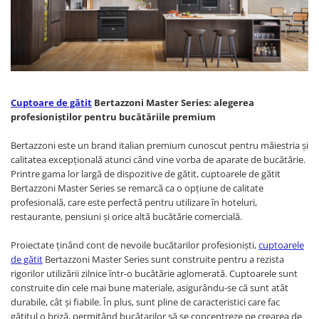
Prajitoare de paine
chiuvete
Combine frigorifice
Termostate si senzori Livolo
Rasnite de cafea
Sonerii electrice
Accesorii chiuvete bucatarie
Espressoare cafea
Roboti de bucatarie
Construieste singur
Gratar protectie chiuveta
Aparate de gatit-aragazuri
Spumarea laptelui
Scurgator farfurii
Module
Masina de spalat vase
Suporti burete
Panouri si rame
Accesorii
Cuptoare de gătit
Bertazzoni Master Series: alegerea
Tocatoare lemn si sticla
profesioniștilor pentru bucătăriile premium
Seturi Electrocasnice
Sisteme de scurgere si cleme
Tavita scurgere vase/legume/fructe
Bertazzoni este un brand italian premium cunoscut pentru măiestria și
calitatea excepțională atunci când vine vorba de aparate de bucătărie.
Dispenser detergent
Printre gama lor largă de dispozitive de gătit, cuptoarele de gătit
Bertazzoni Master Series se remarcă ca o opțiune de calitate
profesională, care este perfectă pentru utilizare în hoteluri,
restaurante, pensiuni și orice altă bucătărie comercială.
Proiectate ținând cont de nevoile bucătarilor profesioniști,
cuptoarele
de gătit
Bertazzoni Master Series sunt construite pentru a rezista
rigorilor utilizării zilnice într-o bucătărie aglomerată. Cuptoarele sunt
construite din cele mai bune materiale, asigurându-se că sunt atât
durabile, cât și fiabile. În plus, sunt pline de caracteristici care fac
gătitul o briză, permițând bucătarilor să se concentreze pe crearea de