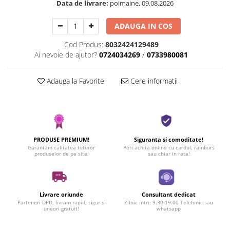
Data de livrare:
poimaine, 09.08.2026
ADAUGA IN COS
Cod Produs:
8032424129489
Ai nevoie de ajutor?
0724034269
/
0733980081
Adauga la Favorite
Cere informatii
PRODUSE PREMIUM!
Siguranta si comoditate!
Garantam calitatea tuturor
Poti achita online cu cardul, ramburs
produselor de pe site!
sau chiar in rate!
Livrare oriunde
Consultant dedicat
Parteneri DPD, livram rapid, sigur si
Zilnic intre 9.30-19.00 Telefonic sau
uneori gratuit!
whatsapp