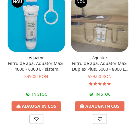
NOU
NOU
Aquator
Aquator
Filtru de apa, Aquator Maxi,
Filtru de apa, Aquator Maxi
4000 - 6000 L ( sistem
Duplex Plus, 5000 - 8000 L (
complet )
sistem complet )
349,00 RON
539,00 RON
IN STOC
IN STOC
ADAUGA IN COS
ADAUGA IN COS