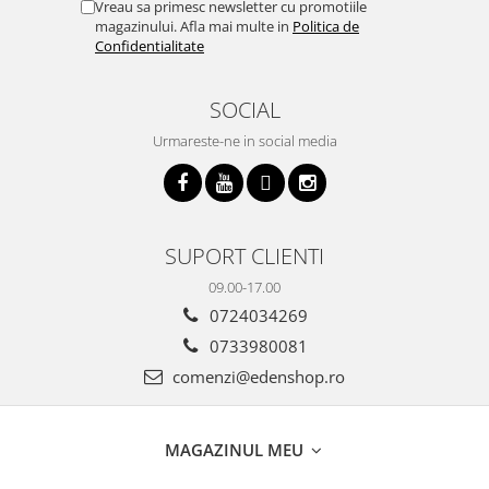
Vreau sa primesc newsletter cu promotiile
magazinului. Afla mai multe in
Politica de
Confidentialitate
SOCIAL
Urmareste-ne in social media
SUPORT CLIENTI
09.00-17.00
0724034269
0733980081
comenzi@edenshop.ro
MAGAZINUL MEU