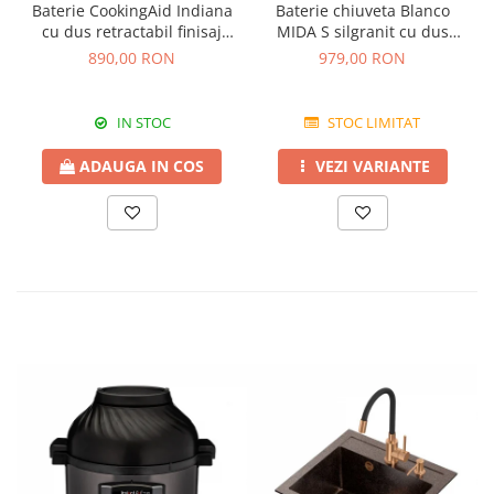
Baterie CookingAid Indiana
Baterie chiuveta Blanco
cu dus retractabil finisaj
MIDA S silgranit cu dus
granit Bej Pigmentat /
extractibil, diferite culori
890,00 RON
979,00 RON
Avena
IN STOC
STOC LIMITAT
ADAUGA IN COS
VEZI VARIANTE