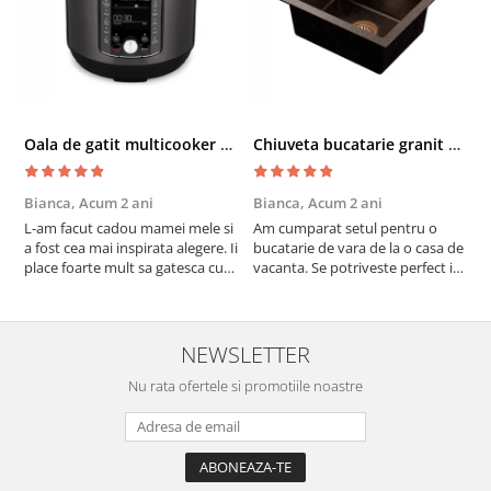
Oala de gatit multicooker 11 functii Instant Pot Pro Crisp 8 + Air Fryer 7.6 lt
Chiuveta bucatarie granit cu finisaj negru perlat/cupru Steingran Art Copper cu dozator si baterie Quadron
Bianca,
Acum 2 ani
Bianca,
Acum 2 ani
V
L-am facut cadou mamei mele si
Am cumparat setul pentru o
S
a fost cea mai inspirata alegere. Ii
bucatarie de vara de la o casa de
c
place foarte mult sa gatesca cu
vacanta. Se potriveste perfect in
c
acest aparat, fara efort si fara sa
decor, se curata perfect, este
v
trebuiasca sa tot invarta in
practic si util. Calitate foarte
b
cratita...ma gandesc serios sa imi
buna, recomand cu drag !
v
cumpar si eu! Recomand mult !
m
NEWSLETTER
Nu rata ofertele si promotiile noastre