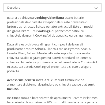
Descriere
Bateria de chiuveta
CookingAid Indiana
este o baterie
profesionala de o calitate exceptionala si este prevazuta cu
furtun dus retractabil si cap perlator extractibil. Este un model
din
gama Premium CookingAid
, perfect compatibil cu
chiuvetele de granit CookingAid de aceasi culoare si nu numai.
Daca ati ales o chiuveta din granit compozit de la un alt
producator precum Schock, Blanco, Franke, Pyramis, Alveus,
Lavello, Elleci, Fat sau Montebella este important ca aceasta
chiuveta sa aiba o gaura pentru baterie standard de 35mm si
culoarea chiuvetei sa potriveasca cu culoarea baterie CookingAid.
In acest caz bateria CookingAid prezentata aici este o alegere
potrivita.
Accesoriile pentru instalare
, cum sunt furtunurile de
alimentare si sistemul de prindere pe chiuveta sau pe blat
sunt
incluse.
Inaltimea totala a bateriei este de aproximativ 326mm iar latimea
bateriei este de aproximativ 200mm. Inaltimea de la baza pana la