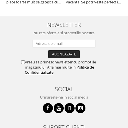
place foarte mult sa gatesca cu
vacanta. Se potriveste perfect in
c
acest aparat, fara efort si fara sa
decor, se curata perfect, este
v
trebuiasca sa tot invarta in
practic si util. Calitate foarte
b
cratita...ma gandesc serios sa imi
buna, recomand cu drag !
v
cumpar si eu! Recomand mult !
m
NEWSLETTER
Nu rata ofertele si promotiile noastre
Vreau sa primesc newsletter cu promotiile
magazinului. Afla mai multe in
Politica de
Confidentialitate
SOCIAL
Urmareste-ne in social media
SUPORT CLIENTI