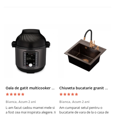
Oala de gatit multicooker 11 functii Instant Pot Pro Crisp 8 + Air Fryer 7.6 lt
Chiuveta bucatarie granit cu finisaj negru perlat/cupru Steingran Art Copper cu dozator si baterie Quadron
Bianca,
Acum 2 ani
Bianca,
Acum 2 ani
V
L-am facut cadou mamei mele si
Am cumparat setul pentru o
S
a fost cea mai inspirata alegere. Ii
bucatarie de vara de la o casa de
c