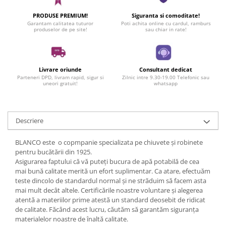
PRODUSE PREMIUM!
Siguranta si comoditate!
Garantam calitatea tuturor
Poti achita online cu cardul, ramburs
produselor de pe site!
sau chiar in rate!
Livrare oriunde
Consultant dedicat
Parteneri DPD, livram rapid, sigur si
Zilnic intre 9.30-19.00 Telefonic sau
uneori gratuit!
whatsapp
Descriere
BLANCO este o copmpanie specializata pe chiuvete și robinete
pentru bucătării din 1925.
Asigurarea faptului că vă puteți bucura de apă potabilă de cea
mai bună calitate merită un efort suplimentar. Ca atare, efectuăm
teste dincolo de standardul normal și ne străduim să facem asta
mai mult decât altele. Certificările noastre voluntare și alegerea
atentă a materiilor prime atestă un standard deosebit de ridicat
de calitate. Făcând acest lucru, căutăm să garantăm siguranța
materialelor noastre de înaltă calitate.