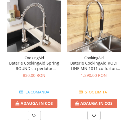
CookingAid
CookingAid
Baterie CookingAid Spring
Baterie CookingAid RODI
ROUND cu perlator
LINE MN 1011 cu furtun
detasabil si buton de
dus retractabil / extractibil
830,00 RON
1.290,00 RON
schimbare de pe dus pe jet
si finisaj Cromat
LA COMANDA
STOC LIMITAT
ADAUGA IN COS
ADAUGA IN COS