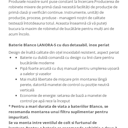
Produsele noastre sunt puse constant la încercare.Producerea de
robinete mixere de primă clasă necesită facilități de producție de
primă clasă și verificări continue. Instrumente, unități de
producție, procese, produse - managerii noștri de calitate
testează întotdeauna totul. Aceasta înseamnă că vă puteți
bucura la maxim de robinetul de bucătărie pentru mulți ani de
acum încolo.
Baterie Blanco LANORA-S cu dus detasabil, inox periat
Design de înaltă calitate din oţel inoxidabil rezistent, aspect periat
Baterie cu dublă comandă cu design cu linii clare pentru
bucătăriile moderne
Pipă foarte arcuită cu duș manual pentru umplerea ușoară
a oalelor și vaselor
Mai multă libertate de mișcare prin montarea lângă
perete, datorită manetei de control cu poziție neutră
verticală
Economie de energie: setarea de bază a manetei de
control pe apă rece la început
* Pentru a mari durata de viata a bateriilor Blanco, se
recomanda montarea unui filtru suplimentar pentru
impuritati.
Se va monta intre ventilul de colt si furtunul de
legatura.Pentru o baterie se recomanda achizitia a doua 2