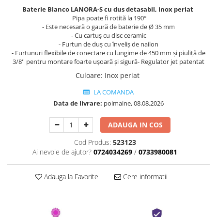
Baterie Blanco LANORA-S cu dus detasabil, inox periat
Pipa poate fi rotită la 190°
- Este necesară o gaură de baterie de Ø 35 mm
- Cu cartuș cu disc ceramic
- Furtun de duș cu înveliș de nailon
- Furtunuri flexibile de conectare cu lungime de 450 mm și piuliță de
3/8'' pentru montare foarte ușoară și sigură- Regulator jet patentat
Culoare
:
Inox periat
LA COMANDA
Data de livrare:
poimaine, 08.08.2026
ADAUGA IN COS
Cod Produs:
523123
Ai nevoie de ajutor?
0724034269
/
0733980081
Adauga la Favorite
Cere informatii