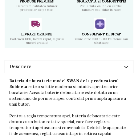
PRODUSE PREMIUM!
SIGURANTA SI COMODITATE!
Garantam calitatea tuturor
Poti achita online cu cardul,
produselor de pe site!
ramburs sau chiar in rate!
LIVRARE ORIUNDE
CONSULTANT DEDICAT
Parteneri DPD, livram rapid, sigur si
Zilnic intre 9.30-19.00 Telefonic sau
uneori gratuit!
whatsapp
Descriere
Bateria de bucatarie model SWAN de la producatorul
Rubineta
este o solutie moderna si intuitiva pentru orice
bucatarie. Aceasta baterie de bucatarie este dotata cu un
sistem unic de pornire a apei, controlat prin simpla apasare a
unui buton.
Pentru a regla temperatura apei, bateria de bucatarie este
dotata cu un buton rotativ special, care face reglarea
temperaturii apei usoara si convenabila. Debitul de apa poate
fi, de asemenea, reglat cu usurinta prin rotirea capului