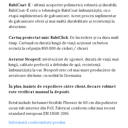
RubiCoat-E
- ultimă acoperire polimerică robustă și durabilă.
RubiCoat-E este o tehnologie RubiCoat îmbunătățită, cu o
etapă suplimentară de galvanizare. Acest proces suplimentar
de galvanizare oferă și mai multă durabilitate și rezistență la
abraziune.
Cartuș proiectat unic RubiClick
. De încredere și va dura mult
timp. Cartușul cu durată lungă de viață acționat cu buton
rezistă la cel puțin 800.000 de cicluri / clicuri.
Aerator Neoperl:
nivel scăzut de zgomot, durată de viață mai
lungă, calitate perfectă a debitului de apă, rezistență
îmbunătățită la var. Neoperl este cel mai mare producător de
aeratoare din lume, cu sediul în Germania.
În plus, înainte de expediere către client, fiecare robinet
este verificat manual la depozit.
Setul include furtunuri flexibile Fliesser de 60 cm din poliester
cu un tub interior din PeX. Fabricat conform celui mai recent
standard european EN 13618: 2016.
Informatii conformitate produs