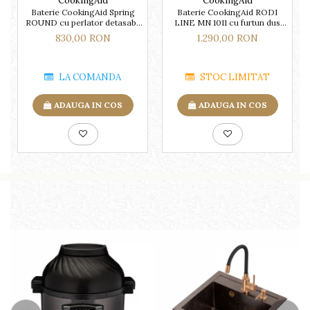
CookingAid
CookingAid
Baterie CookingAid Spring
Baterie CookingAid RODI
ROUND cu perlator detasabil
LINE MN 1011 cu furtun dus
si buton de schimbare de pe
retractabil / extractibil si finisaj
830,00 RON
1.290,00 RON
dus pe jet
Cromat
LA COMANDA
STOC LIMITAT
ADAUGA IN COS
ADAUGA IN COS