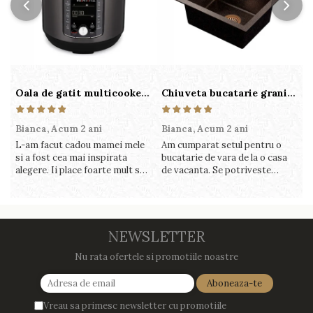
Oala de gatit multicooker 11 functii Instant Pot Pro Crisp 8 + Air Fryer 7.6 lt
Chiuveta bucatarie granit cu finisaj negru perlat/cupru Steingran Art Copper cu dozator si baterie Quadron
Bianca,
Acum 2 ani
Bianca,
Acum 2 ani
V
L-am facut cadou mamei mele
Am cumparat setul pentru o
S
si a fost cea mai inspirata
bucatarie de vara de la o casa
c
alegere. Ii place foarte mult sa
de vacanta. Se potriveste
c
gatesca cu acest aparat, fara
perfect in decor, se curata
v
efort si fara sa trebuiasca sa
perfect, este practic si util.
î
tot invarta in cratita...ma
Calitate foarte buna, recomand
v
gandesc serios sa imi cumpar
cu drag !
m
si eu! Recomand mult !
NEWSLETTER
Nu rata ofertele si promotiile noastre
Vreau sa primesc newsletter cu promotiile