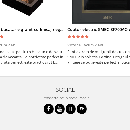
Chiuveta bucatarie granit cu finisaj negru perlat/cupru Steingran Art Copper cu dozator si baterie Quadron
cum 2 ani
Victor B,
Acum 2 ani
at setul pentru o bucatarie de vara
Sunt extrem de mulțumit de cuptorul
sa de vacanta. Se potriveste perfect in
SMEG din colecția Cortina! Designul 
urata perfect, este practic si util.
vintage se potrivește perfect în bucă
oarte buna, recomand cu drag !
iar funcțiile variate de gătit fac pregă
meselor o plăcere.
SOCIAL
Urmareste-ne in social media