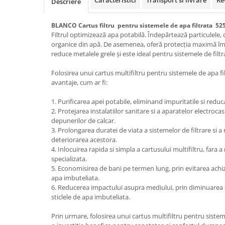
Caracteristici
Transport si livrare
Re
Descriere
BLANCO Cartus filtru pentru sistemele de apa filtrata 52
Filtrul optimizează apa potabilă. Îndepărtează particulele
organice din apă. De asemenea, oferă protecția maximă împ
reduce metalele grele și este ideal pentru sistemele de filtr
Folosirea unui cartus multifiltru pentru sistemele de apa 
avantaje, cum ar fi:
1. Purificarea apei potabile, eliminand impuritatile si reduc
2. Protejarea instalatiilor sanitare si a aparatelor electroca
depunerilor de calcar.
3. Prolongarea duratei de viata a sistemelor de filtrare si 
deteriorarea acestora.
4. Inlocuirea rapida si simpla a cartusului multifiltru, fara 
specializata.
5. Economisirea de bani pe termen lung, prin evitarea achizi
apa imbuteliata.
6. Reducerea impactului asupra mediului, prin diminuarea c
sticlele de apa imbuteliata.
Prin urmare, folosirea unui cartus multifiltru pentru siste