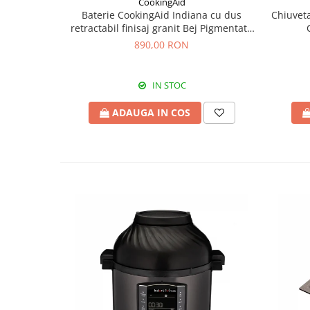
CookingAid
Baterie CookingAid Indiana cu dus
Chiuveta
retractabil finisaj granit Bej Pigmentat /
Avena
890,00 RON
IN STOC
ADAUGA IN COS