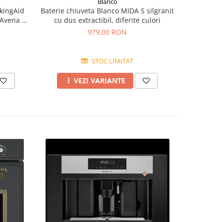
Blanco
kingAid
Baterie chiuveta Blanco MIDA S silgranit
BLANCO 
 Avena +
cu dus extractibil, diferite culori
finis
979,00 RON
STOC LIMITAT
VEZI VARIANTE
A