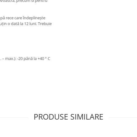
avoastra, precum si pentru
 apă rece care îndeplinește
uțin o dată la 12 luni. Trebuie
– max.): -20 până la +40 ° C
PRODUSE SIMILARE