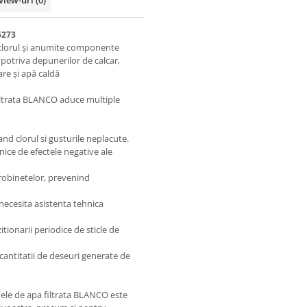
view-uri
(0)
5273
, clorul și anumite componente
otriva depunerilor de calcar,
are și apă caldă
filtrata BLANCO aduce multiple
and clorul si gusturile neplacute.
snice de efectele negative ale
a robinetelor, prevenind
a necesita asistenta tehnica
tionarii periodice de sticle de
antitatii de deseuri generate de
mele de apa filtrata BLANCO este