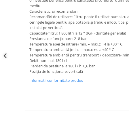
o investitie benefica pentru sanatatea si confortul dumne
mediu.
Caracteristici si recomandari:
Recomandări de utilizare: Filtrul poate fi utilizat numai cu
cerințele legale pentru apa potabilă și trebuie înlocuit cel p
instalat pe verticală.
Capacitate filtru: 1.800 litri la 12 ° dGH (duritate generală)
Presiunea de funcționare: 2–8 bar
Temperatura apei de intrare (min. – max.): +4 la +30 ° C
Temperatura ambiantă (min. – max.): +4 la +40 ° C
Temperatura ambiantă pentru transport / depozitare (min. 
Debit nominal: 180 l / h
Pierderi de presiune la 180 l / h: 0,6 bar
Poziția de funcționare: verticală
Informatii conformitate produs