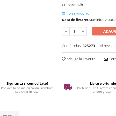
Culoare
:
Alb
LA COMANDA
Data de livrare:
Duminica, 23.08.2
ADAUG
Cod Produs:
525273
Ai nevoie 
Adauga la Favorite
Cere 
Siguranta si comoditate!
Livrare oriund
Poti achita online cu cardul, ramburs
Parteneri DPD, livram rapid
sau chiar in rate!
uneori gratuit!