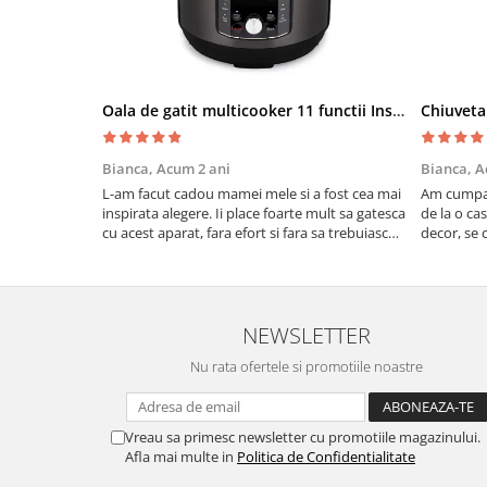
Oala de gatit multicooker 11 functii Instant Pot Pro Crisp 8 + Air Fryer 7.6 lt
Bianca,
Acum 2 ani
Bianca,
A
L-am facut cadou mamei mele si a fost cea mai
Am cumpar
inspirata alegere. Ii place foarte mult sa gatesca
de la o ca
cu acest aparat, fara efort si fara sa trebuiasca
decor, se c
sa tot invarta in cratita...ma gandesc serios sa
Calitate f
imi cumpar si eu! Recomand mult !
NEWSLETTER
Nu rata ofertele si promotiile noastre
Vreau sa primesc newsletter cu promotiile magazinului.
Afla mai multe in
Politica de Confidentialitate