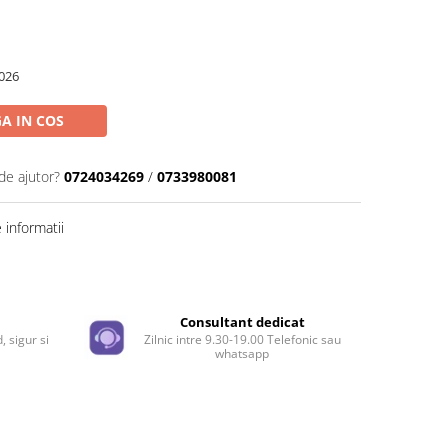
026
A IN COS
de ajutor?
0724034269
/
0733980081
informatii
Distribuie
pe
Facebook
e
Consultant dedicat
, sigur si
Zilnic intre 9.30-19.00 Telefonic sau
whatsapp