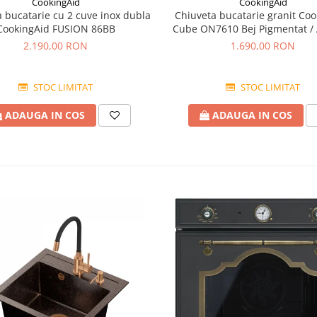
CookingAid
CookingAid
 bucatarie cu 2 cuve inox dubla
Chiuveta bucatarie granit Coo
CookingAid FUSION 86BB
Cube ON7610 Bej Pigmentat /
accesorii montaj
2.190,00 RON
1.690,00 RON
STOC LIMITAT
STOC LIMITAT
ADAUGA IN COS
ADAUGA IN COS