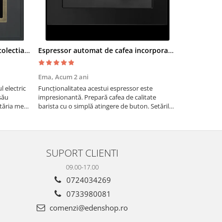
Cuptor electric SMEG SF700AO colectia Cortina
Espressor automat de cafea incorporabil De Dietrich Platinum
Moara cere
Ema,
Acum 2 ani
Paul G,
Acum
 electric
Funcționalitatea acestui espressor este
Recomand moa
său
impresionantă. Prepară cafea de calitate
are nevoie de
tăria mea,
barista cu o simplă atingere de buton. Setările
măcinarea cer
tirea
sunt ușor de personalizat, permițând ajustarea
fie pentru ac
intensității, temperaturii și cantității de cafea
dimensiuni. E
pentru a sa...
gospodărie!
SUPORT CLIENTI
09.00-17.00
0724034269
0733980081
comenzi@edenshop.ro