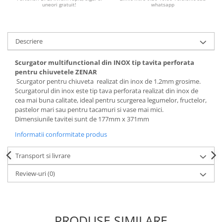
uneori gratuit!
whatsapp
Descriere
Scurgator multifunctional din INOX tip tavita perforata
pentru chiuvetele ZENAR
Scurgator pentru chiuveta realizat din inox de 1.2mm grosime.
Scurgatorul din inox este tip tava perforata realizat din inox de
cea mai buna calitate, ideal pentru scurgerea legumelor, fructelor,
pastelor mari sau pentru tacamuri si vase mai mici.
Dimensiunile tavitei sunt de 177mm x 371mm
Informatii conformitate produs
Transport si livrare
Review-uri
(0)
PRODUSE SIMILARE