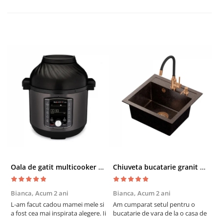
Oala de gatit multicooker 11 functii Instant Pot Pro Crisp 8 + Air Fryer 7.6 lt
Chiuveta bucatarie granit cu finisaj negru perlat/cupru Steingran Art Copper cu dozator si baterie Quadron
Bianca,
Acum 2 ani
Bianca,
Acum 2 ani
V
L-am facut cadou mamei mele si
Am cumparat setul pentru o
S
a fost cea mai inspirata alegere. Ii
bucatarie de vara de la o casa de
c