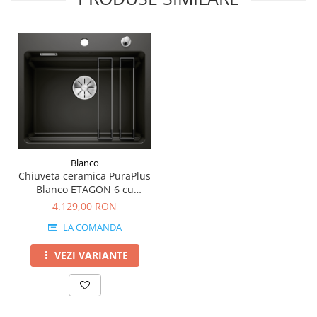
Blanco
Chiuveta ceramica PuraPlus
Blanco ETAGON 6 cu
excentric
4.129,00 RON
LA COMANDA
VEZI VARIANTE