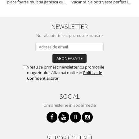
place foarte mult sa gatesca cu
vacanta. Se potriveste perfect in
c
acest aparat, fara efort si fara sa
decor, se curata perfect, este
v
trebuiasca sa tot invarta in
practic si util. Calitate foarte
b
cratita...ma gandesc serios sa imi
buna, recomand cu drag !
v
cumpar si eu! Recomand mult !
m
NEWSLETTER
Nu rata ofertele si promotiile noastre
Vreau sa primesc newsletter cu promotiile
magazinului. Afla mai multe in
Politica de
Confidentialitate
SOCIAL
Urmareste-ne in social media
SUPORT CLIENTI