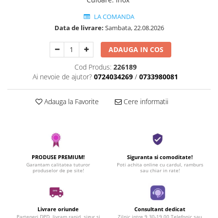
LA COMANDA
Data de livrare:
Sambata, 22.08.2026
ADAUGA IN COS
Cod Produs:
226189
Ai nevoie de ajutor?
0724034269
/
0733980081
Adauga la Favorite
Cere informatii
PRODUSE PREMIUM!
Siguranta si comoditate!
Garantam calitatea tuturor
Poti achita online cu cardul, ramburs
produselor de pe site!
sau chiar in rate!
Livrare oriunde
Consultant dedicat
Parteneri DPD, livram rapid, sigur si
Zilnic intre 9.30-19.00 Telefonic sau