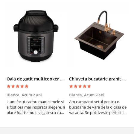
Oala de gatit multicooker 11 functii Instant Pot Pro Crisp 8 + Air Fryer 7.6 lt
Chiuveta bucatarie granit cu finisaj negru perlat/cupru Steingran Art Copper cu dozator si baterie Quadron
Bianca,
Acum 2 ani
Bianca,
Acum 2 ani
V
L-am facut cadou mamei mele si
Am cumparat setul pentru o
S
a fost cea mai inspirata alegere. Ii
bucatarie de vara de la o casa de
c
place foarte mult sa gatesca cu
vacanta. Se potriveste perfect in
c
acest aparat, fara efort si fara sa
decor, se curata perfect, este
v
trebuiasca sa tot invarta in
practic si util. Calitate foarte
b
cratita...ma gandesc serios sa imi
buna, recomand cu drag !
v
cumpar si eu! Recomand mult !
m