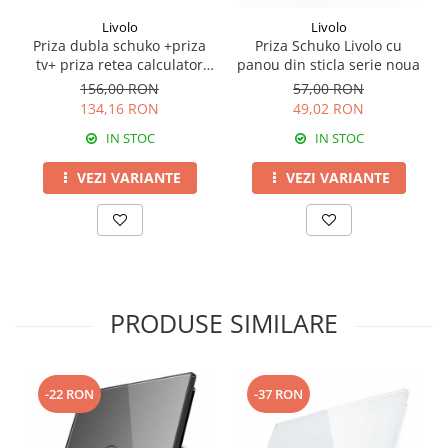
Livolo
Livolo
Priza dubla schuko +priza
Priza Schuko Livolo cu
tv+ priza retea calculator
panou din sticla serie noua
Livolo
156,00 RON
57,00 RON
134,16 RON
49,02 RON
IN STOC
IN STOC
VEZI VARIANTE
VEZI VARIANTE
PRODUSE SIMILARE
-22 RON
-37 RON