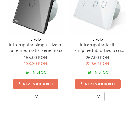
Livolo
Livolo
Intrerupator simplu Livolo,
Intrerupator tactil
cu temporizator serie noua
simplu+dublu Livolo cu
panou din sticla
155,00 RON
267,00 RON
termorezistenta
133,30 RON
229,62 RON
IN STOC
IN STOC
VEZI VARIANTE
VEZI VARIANTE