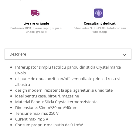
Livrare oriunde
Consultant dedicat
Parteneri DPD, livram rapid, sigur si
Zilnic intre 9.30-19.00 Telefonic sau
uneori gratuit!
whatsapp
Descriere
Intrerupator simplu tactil cu panou din sticla Crystal marca
Livolo
dispune de doua pozitii on/off semnalizate prin led rosu si
albastru
design modern, rezistent la apa, zgarieturi si umiditate
ideal pentru case, birouri, magazine
Material Panou: Sticla Crystal termorezistenta
Dimensiune: 80mm*80mm*40mm
Tensiune maxima: 250 V
Curent maxim: 5 A
Consum propriu: mai putin de 0.1mW