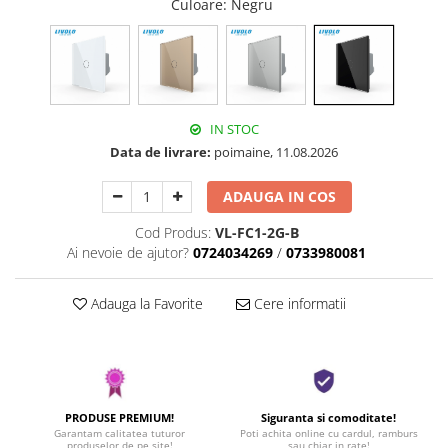
Culoare
: Negru
IN STOC
Data de livrare:
poimaine, 11.08.2026
ADAUGA IN COS
Cod Produs:
VL-FC1-2G-B
Ai nevoie de ajutor?
0724034269
/
0733980081
Adauga la Favorite
Cere informatii
PRODUSE PREMIUM!
Siguranta si comoditate!
Garantam calitatea tuturor
Poti achita online cu cardul, ramburs
produselor de pe site!
sau chiar in rate!