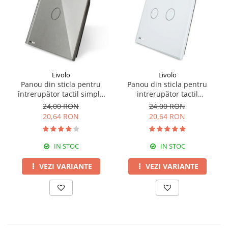
Livolo
Livolo
Panou din sticla pentru
Panou din sticla pentru
întrerupător tactil simplu
intrerupător tactil
Livolo
dublu,Livolo
24,00 RON
24,00 RON
20,64 RON
20,64 RON
IN STOC
IN STOC
VEZI VARIANTE
VEZI VARIANTE