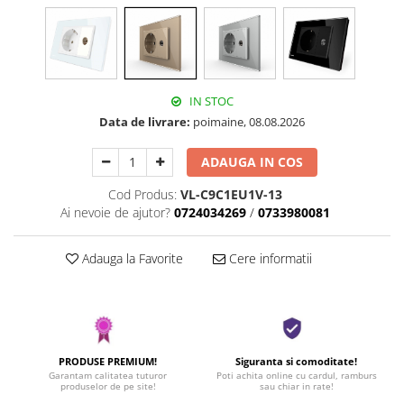
IN STOC
Data de livrare:
poimaine, 08.08.2026
ADAUGA IN COS
Cod Produs:
VL-C9C1EU1V-13
Ai nevoie de ajutor?
0724034269
/
0733980081
Adauga la Favorite
Cere informatii
PRODUSE PREMIUM!
Siguranta si comoditate!
Garantam calitatea tuturor
Poti achita online cu cardul, ramburs
produselor de pe site!
sau chiar in rate!