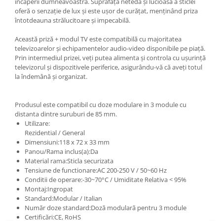
încăperii dumneavoastră. Suprafața netedă și lucioasă a sticlei
oferă o senzație de lux și este ușor de curățat, menținând priza
întotdeauna strălucitoare și impecabilă.
Această priză + modul TV este compatibilă cu majoritatea
televizoarelor și echipamentelor audio-video disponibile pe piață.
Prin intermediul prizei, veți putea alimenta și controla cu ușurință
televizorul și dispozitivele periferice, asigurându-vă că aveți totul
la îndemână și organizat.
Produsul este compatibil cu doze modulare in 3 module cu
distanta dintre suruburi de 85 mm.
Utilizare:
Rezidential / General
Dimensiuni:118 x 72 x 33 mm
Panou/Rama inclus(a):Da
Material rama:Sticla securizata
Tensiune de functionare:AC 200-250 V / 50~60 Hz
Conditii de operare:-30~70°C / Umiditate Relativa < 95%
Montaj:Ingropat
Standard:Modular / Italian
Număr doze standard:Doză modulară pentru 3 module
Certificări:CE, RoHS