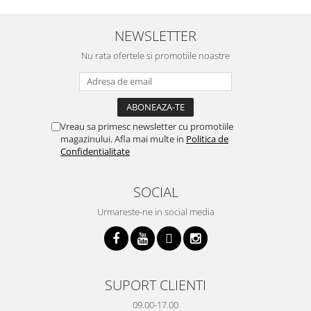
trebuiasca sa tot invarta in
practic si util. Calitate foarte
b
cratita...ma gandesc serios sa imi
buna, recomand cu drag !
v
cumpar si eu! Recomand mult !
m
NEWSLETTER
Nu rata ofertele si promotiile noastre
Vreau sa primesc newsletter cu promotiile
magazinului. Afla mai multe in
Politica de
Confidentialitate
SOCIAL
Urmareste-ne in social media
SUPORT CLIENTI
09.00-17.00