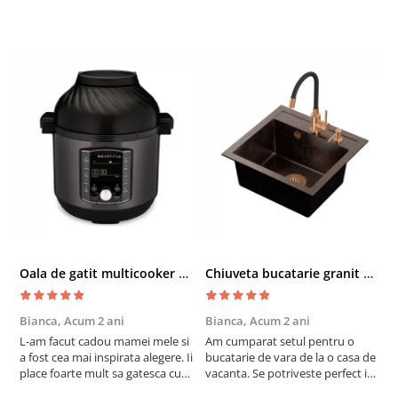
Oala de gatit multicooker 11 functii Instant Pot Pro Crisp 8 + Air Fryer 7.6 lt
Chiuveta bucatarie granit cu finisaj negru perlat/cupru Steingran Art Copper cu dozator si baterie Quadron
Bianca,
Acum 2 ani
Bianca,
Acum 2 ani
V
L-am facut cadou mamei mele si
Am cumparat setul pentru o
S
a fost cea mai inspirata alegere. Ii
bucatarie de vara de la o casa de
c
place foarte mult sa gatesca cu
vacanta. Se potriveste perfect in
c
acest aparat, fara efort si fara sa
decor, se curata perfect, este
v