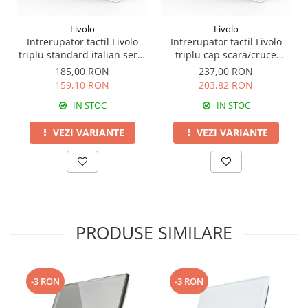
Livolo
Livolo
Intrerupator tactil Livolo
Intrerupator tactil Livolo
triplu standard italian serie
triplu cap scara/cruce
noua
standard italian serie noua
185,00 RON
237,00 RON
159,10 RON
203,82 RON
IN STOC
IN STOC
VEZI VARIANTE
VEZI VARIANTE
PRODUSE SIMILARE
-3 RON
-3 RON