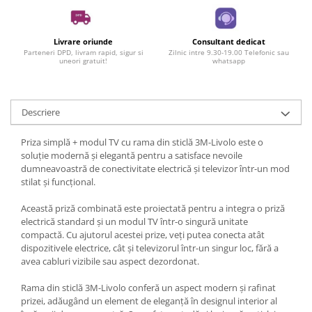
Livrare oriunde
Consultant dedicat
Parteneri DPD, livram rapid, sigur si
Zilnic intre 9.30-19.00 Telefonic sau
uneori gratuit!
whatsapp
Descriere
Priza simplă + modul TV cu rama din sticlă 3M-Livolo este o
soluție modernă și elegantă pentru a satisface nevoile
dumneavoastră de conectivitate electrică și televizor într-un mod
stilat și funcțional.
Această priză combinată este proiectată pentru a integra o priză
electrică standard și un modul TV într-o singură unitate
compactă. Cu ajutorul acestei prize, veți putea conecta atât
dispozitivele electrice, cât și televizorul într-un singur loc, fără a
avea cabluri vizibile sau aspect dezordonat.
Rama din sticlă 3M-Livolo conferă un aspect modern și rafinat
prizei, adăugând un element de eleganță în designul interior al