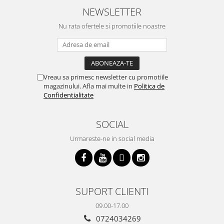
cumpar si eu! Recomand mult !
m
NEWSLETTER
Nu rata ofertele si promotiile noastre
Vreau sa primesc newsletter cu promotiile
magazinului. Afla mai multe in
Politica de
Confidentialitate
SOCIAL
Urmareste-ne in social media
SUPORT CLIENTI
09.00-17.00
0724034269