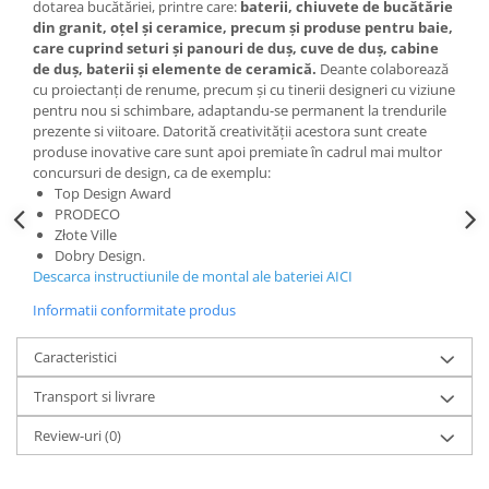
dotarea bucătăriei, printre care:
baterii, chiuvete de bucătărie
din granit, oţel şi ceramice, precum şi produse pentru baie,
care cuprind seturi şi panouri de duş, cuve de duş, cabine
de duş, baterii şi elemente de ceramică.
Deante colaborează
cu proiectanţi de renume, precum şi cu tinerii designeri cu viziune
pentru nou si schimbare, adaptandu-se permanent la trendurile
prezente si viitoare. Datorită creativităţii acestora sunt create
produse inovative care sunt apoi premiate în cadrul mai multor
concursuri de design, ca de exemplu:
Top Design Award
PRODECO
Złote Ville
Dobry Design.
Descarca instructiunile de montal ale bateriei AICI
Informatii conformitate produs
Caracteristici
Transport si livrare
Review-uri
(0)