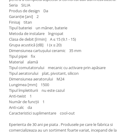
Seria SILIA
Produs de design Da
Garanție [ani] 2
Finisaj titan
Tipul bateriei un mâner, baterie
Metoda de instalare îngropat
Clasa de debit [l/min] A ≤ 15 (9,1 - 15)
Grupa acustică [dB] I (x ≤ 20)
Dimensiunea cartușului ceramic 35 mm
Tipul pipei fix
Material alamă
Tipul comutatorului mecanic cu activare prin apăsare
Tipul aeratorului plat, pivotant, silicon
Dimensiunea aeratorului M24
Lungimea [mm] 1500
Tipul împletiturii nu este cazul
Anti-twist 1
Număr de funcții 1
Anti-calc da
Caracteristici suplimentare cool-out
Eperienta de 30 ani pe piata . Produsele pe care le fabrica si
comercializeaza au un sortiment foarte variat, incepand de la