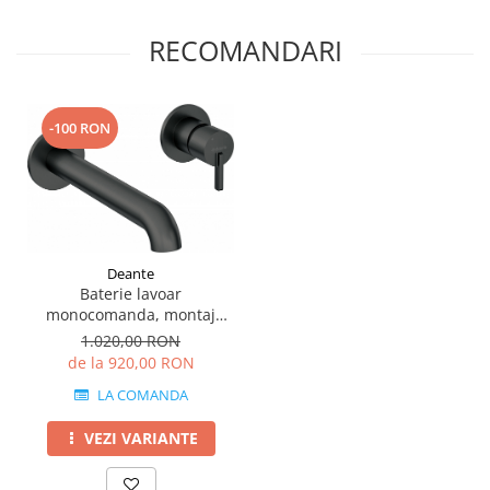
RECOMANDARI
-100 RON
Deante
Baterie lavoar
monocomanda, montaj
incastrat,Deante Silia
1.020,00 RON
de la 920,00 RON
LA COMANDA
VEZI VARIANTE