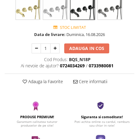
STOC LIMITAT
Data de livrare:
Duminica, 16.08.2026
ADAUGA IN COS
Cod Produs:
BQS_N18P
Ai nevoie de ajutor?
0724034269
/
0733980081
Adauga la Favorite
Cere informatii
PRODUSE PREMIUM!
Siguranta si comoditate!
Garantam calitatea tuturor
Poti achita online cu cardul, ramburs
produselor de pe site!
sau chiar in rate!