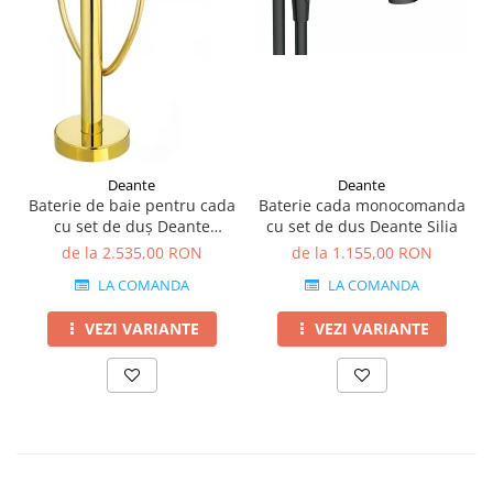
Deante
Deante
Baterie de baie pentru cada
Baterie cada monocomanda
cu set de duș Deante
cu set de dus Deante Silia
ALPINIA freestanding
de la 2.535,00 RON
de la 1.155,00 RON
LA COMANDA
LA COMANDA
VEZI VARIANTE
VEZI VARIANTE