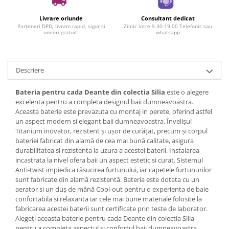
Livrare oriunde
Consultant dedicat
Parteneri DPD, livram rapid, sigur si
Zilnic intre 9.30-19.00 Telefonic sau
uneori gratuit!
whatsapp
Descriere
Bateria pentru cada Deante din colectia Silia
este o alegere
excelenta pentru a completa designul baii dumneavoastra.
Aceasta baterie este prevazuta cu montaj in perete, oferind astfel
un aspect modern si elegant baii dumneavoastra. Învelișul
Titanium inovator, rezistent și ușor de curățat, precum și corpul
bateriei fabricat din alamă de cea mai bună calitate, asigura
durabilitatea si rezistenta la uzura a acestei baterii. Instalarea
incastrata la nivel ofera baii un aspect estetic si curat. Sistemul
Anti-twist impiedica răsucirea furtunului, iar capetele furtunurilor
sunt fabricate din alamă rezistentă. Bateria este dotata cu un
aerator si un duș de mână Cool-out pentru o experienta de baie
confortabila si relaxanta iar cele mai bune materiale folosite la
fabricarea acestei baterii sunt certificate prin teste de laborator.
Alegeți aceasta baterie pentru cada Deante din colectia Silia
pentru a completa aspectul si confortul baii dumneavoastra.