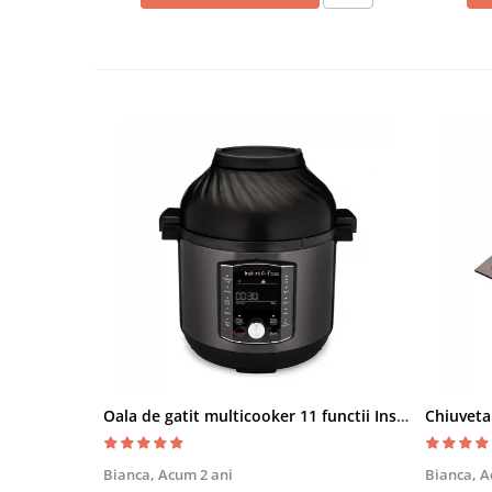
Oala de gatit multicooker 11 functii Instant Pot Pro Crisp 8 + Air Fryer 7.6 lt
Bianca,
Acum 2 ani
Bianca,
A