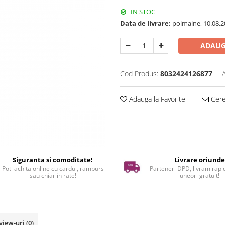
IN STOC
Data de livrare:
poimaine, 10.08.2
ADAUG
Cod Produs:
8032424126877
Adauga la Favorite
Cere 
Siguranta si comoditate!
Livrare oriund
Poti achita online cu cardul, ramburs
Parteneri DPD, livram rapid
sau chiar in rate!
uneori gratuit!
view-uri
(0)