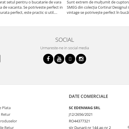
at setul pentru o bucatarie de vara
Sunt extrem de mulțumit de cuptorul
sa de vacanta. Se potriveste perfect in
SMEG din colecția Cortina! Designul 
urata perfect, este practic si util.
vintage se potrivește perfect în bucă
oarte buna, recomand cu drag !
iar funcțiile variate de gătit fac pregă
meselor o plăcere.
SOCIAL
Urmareste-ne in social media
DATE COMERCIALE
 Plata
SC EDENMAG SRL
e Retur
J12/2656/2021
Produselor
RO44377321
de Retur
str Dunarii nr 144 ap nr 2