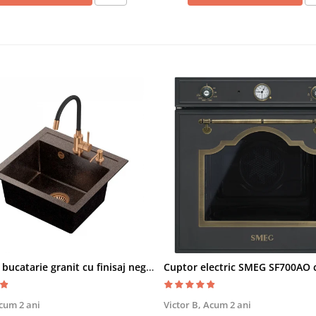
Chiuveta bucatarie granit cu finisaj negru perlat/cupru Steingran Art Copper cu dozator si baterie Quadron
cum 2 ani
Victor B,
Acum 2 ani