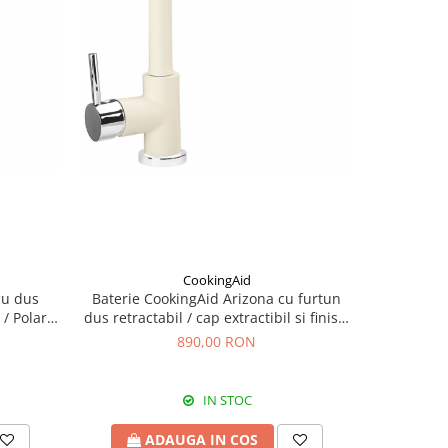
CookingAid
cu dus
Baterie CookingAid Arizona cu furtun
Baterie C
 / Polar
dus retractabil / cap extractibil si finisaj
dus retract
granit Alb Galbui / Jasmine
gran
890,00 RON
IN STOC
ADAUGA IN COS
A