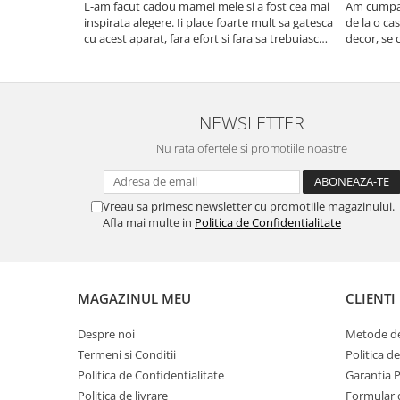
L-am facut cadou mamei mele si a fost cea mai
Am cumpar
inspirata alegere. Ii place foarte mult sa gatesca
de la o ca
cu acest aparat, fara efort si fara sa trebuiasca
decor, se c
sa tot invarta in cratita...ma gandesc serios sa
Calitate f
imi cumpar si eu! Recomand mult !
NEWSLETTER
Nu rata ofertele si promotiile noastre
Vreau sa primesc newsletter cu promotiile magazinului.
Afla mai multe in
Politica de Confidentialitate
MAGAZINUL MEU
CLIENTI
Despre noi
Metode de
Termeni si Conditii
Politica d
Politica de Confidentialitate
Garantia 
Politica de livrare
Formular 