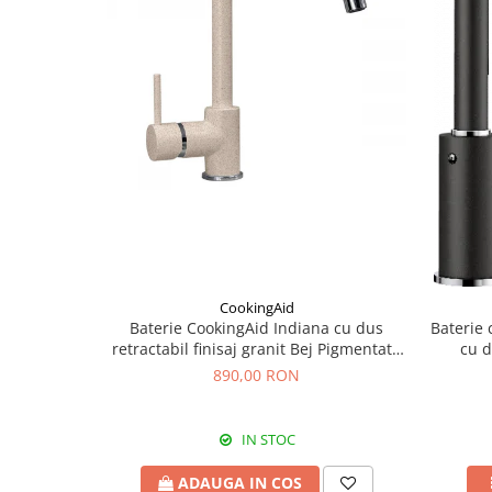
CookingAid
Baterie CookingAid Indiana cu dus
Baterie 
retractabil finisaj granit Bej Pigmentat /
cu d
Avena
890,00 RON
IN STOC
ADAUGA IN COS