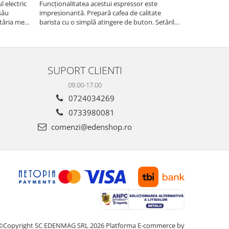
 electric
Funcționalitatea acestui espressor este
Recomand moa
său
impresionantă. Prepară cafea de calitate
are nevoie de
tăria mea,
barista cu o simplă atingere de buton. Setările
măcinarea cer
tirea
sunt ușor de personalizat, permițând ajustarea
fie pentru ac
intensității, temperaturii și cantității de cafea
dimensiuni. E
pentru a sa...
gospodărie!
SUPORT CLIENTI
09.00-17.00
0724034269
0733980081
comenzi@edenshop.ro
©Copyright SC EDENMAG SRL 2026
Platforma E-commerce by