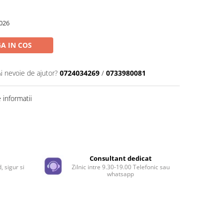
026
A IN COS
Ai nevoie de ajutor?
0724034269
/
0733980081
informatii
Distribuie
pe
Facebook
e
Consultant dedicat
, sigur si
Zilnic intre 9.30-19.00 Telefonic sau
whatsapp