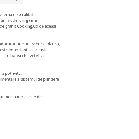
oderna de o calitate
te un model din
gama
de granit CookingAid de aceasi
producator precum Schock, Blanco,
a este important ca aceasta
si culoarea chiuvetei sa
re potrivita.
limentare si sistemul de prindere
atimea bateriei este de