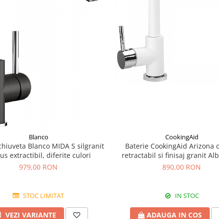
Blanco
CookingAid
chiuveta Blanco MIDA S silgranit
Baterie CookingAid Arizona 
us extractibil, diferite culori
retractabil si finisaj granit Alb
White
979,00 RON
890,00 RON
STOC LIMITAT
IN STOC
VEZI VARIANTE
ADAUGA IN COS