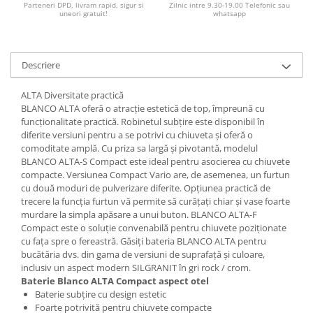
Parteneri DPD, livram rapid, sigur si
Zilnic intre 9.30-19.00 Telefonic sau
uneori gratuit!
whatsapp
Descriere
ALTA Diversitate practică
BLANCO ALTA oferă o atracție estetică de top, împreună cu
funcționalitate practică. Robinetul subțire este disponibil în
diferite versiuni pentru a se potrivi cu chiuveta și oferă o
comoditate amplă. Cu priza sa largă și pivotantă, modelul
BLANCO ALTA-S Compact este ideal pentru asocierea cu chiuvete
compacte. Versiunea Compact Vario are, de asemenea, un furtun
cu două moduri de pulverizare diferite. Opțiunea practică de
trecere la funcția furtun vă permite să curățați chiar și vase foarte
murdare la simpla apăsare a unui buton. BLANCO ALTA-F
Compact este o soluție convenabilă pentru chiuvete poziționate
cu fața spre o fereastră. Găsiți bateria BLANCO ALTA pentru
bucătăria dvs. din gama de versiuni de suprafață și culoare,
inclusiv un aspect modern SILGRANIT în gri rock / crom.
Baterie Blanco ALTA Compact aspect otel
Baterie subțire cu design estetic
Foarte potrivită pentru chiuvete compacte