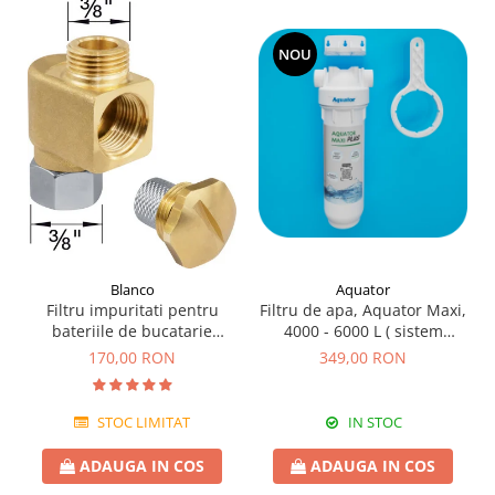
NOU
Blanco
Aquator
Filtru impuritati pentru
Filtru de apa, Aquator Maxi,
bateriile de bucatarie
4000 - 6000 L ( sistem
Blanco
complet )
170,00 RON
349,00 RON
STOC LIMITAT
IN STOC
ADAUGA IN COS
ADAUGA IN COS