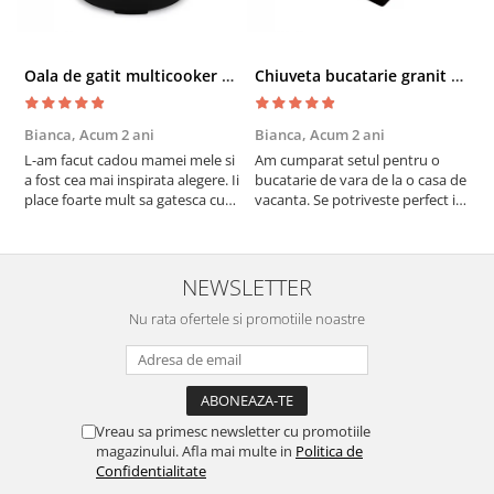
Oala de gatit multicooker 11 functii Instant Pot Pro Crisp 8 + Air Fryer 7.6 lt
Chiuveta bucatarie granit cu finisaj negru perlat/cupru Steingran Art Copper cu dozator si baterie Quadron
Bianca,
Acum 2 ani
Bianca,
Acum 2 ani
V
L-am facut cadou mamei mele si
Am cumparat setul pentru o
S
a fost cea mai inspirata alegere. Ii
bucatarie de vara de la o casa de
c
place foarte mult sa gatesca cu
vacanta. Se potriveste perfect in
c
acest aparat, fara efort si fara sa
decor, se curata perfect, este
v
trebuiasca sa tot invarta in
practic si util. Calitate foarte
b
cratita...ma gandesc serios sa imi
buna, recomand cu drag !
v
cumpar si eu! Recomand mult !
m
NEWSLETTER
Nu rata ofertele si promotiile noastre
Vreau sa primesc newsletter cu promotiile
magazinului. Afla mai multe in
Politica de
Confidentialitate