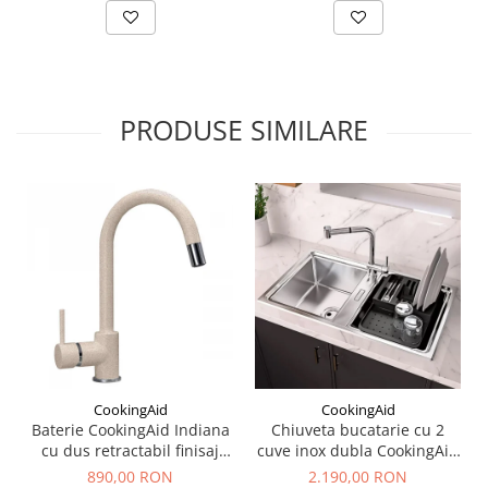
PRODUSE SIMILARE
CookingAid
CookingAid
Baterie CookingAid Indiana
Chiuveta bucatarie cu 2
cu dus retractabil finisaj
cuve inox dubla CookingAid
granit Bej Pigmentat /
FUSION 86BB
890,00 RON
2.190,00 RON