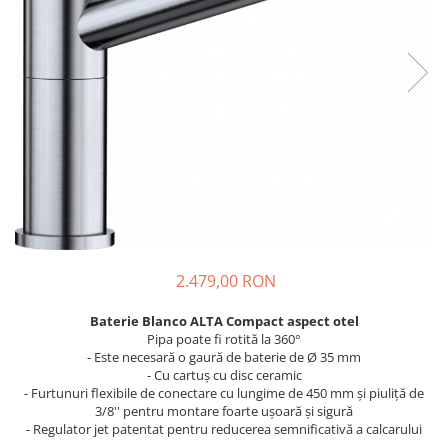
Prajitoare de paine
chiuvete
Combine frigorifice
Termostate si senzori Livolo
Rasnite de cafea
Sonerii electrice
Accesorii chiuvete bucatarie
Espressoare cafea
Roboti de bucatarie
Construieste singur
Gratar protectie chiuveta
Aparate de gatit-aragazuri
Spumarea laptelui
Scurgator farfurii
Module
Masina de spalat vase
Suporti burete
Panouri si rame
Accesorii
Tocatoare lemn si sticla
Seturi Electrocasnice
Sisteme de scurgere si cleme
Tavita scurgere vase/legume/fructe
Dispenser detergent
2.479,00 RON
Baterie Blanco ALTA Compact aspect otel
Pipa poate fi rotită la 360°
- Este necesară o gaură de baterie de Ø 35 mm
- Cu cartuș cu disc ceramic
- Furtunuri flexibile de conectare cu lungime de 450 mm și piuliță de
3/8'' pentru montare foarte ușoară și sigură
- Regulator jet patentat pentru reducerea semnificativă a calcarului