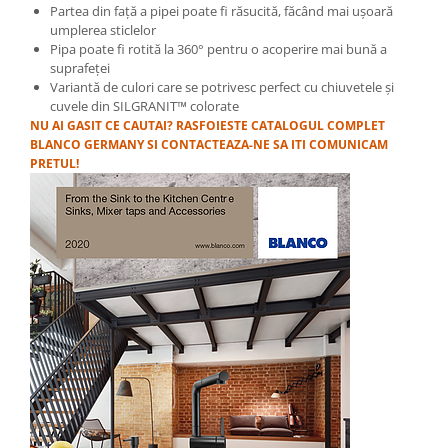
Partea din față a pipei poate fi răsucită, făcând mai ușoară
umplerea sticlelor
Pipa poate fi rotită la 360° pentru o acoperire mai bună a
suprafeței
Variantă de culori care se potrivesc perfect cu chiuvetele și
cuvele din SILGRANIT™ colorate
NU AI GASIT CE CAUTAI? RASFOIESTE CATALOGUL COMPLET
BLANCO GERMANY SI CONTACTEAZA-NE SA ITI COMUNICAM
PRETUL!