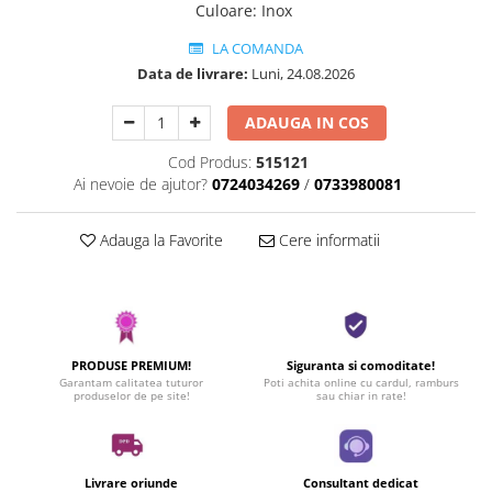
Culoare
:
Inox
LA COMANDA
Data de livrare:
Luni, 24.08.2026
ADAUGA IN COS
Cod Produs:
515121
Ai nevoie de ajutor?
0724034269
/
0733980081
Adauga la Favorite
Cere informatii
PRODUSE PREMIUM!
Siguranta si comoditate!
Garantam calitatea tuturor
Poti achita online cu cardul, ramburs
produselor de pe site!
sau chiar in rate!
Livrare oriunde
Consultant dedicat