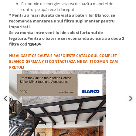
Economie de energie: setarea de bază a manetei de
control pe apă rece la început
* Pentru a mari durata de viata a bateriilor Blanco, se
recomanda montarea unui filtru suplimentar pentru
impuritati.
Se va monta intre ventilul de colt si furtunul de
legatura.Pentru o baterie se recomanda achizitia a doua 2
filtre cod
128434
NU AI GASIT CE CAUTAI? RASFOIESTE CATALOGUL COMPLET
BLANCO GERMANY SI CONTACTEAZA-NE SA ITI COMUNICAM
PRETUL!