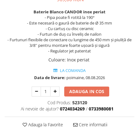
Baterie Blanco CANDOR inox periat
- Pipa poate fi rotită la 190°
- Este necesară o gaură de baterie de Ø 35 mm
- Cu cartuș cu disc ceramic
- Furtun de duș cu înveliș de nailon
- Furtunuri flexibile de conectare cu lungime de 450 mm și piuliță de
3/8'' pentru montare foarte ușoară și sigură
- Regulator jet patentat
Culoare
:
Inox periat
LA COMANDA
Data de livrare:
poimaine, 08.08.2026
ADAUGA IN COS
Cod Produs:
523120
Ai nevoie de ajutor?
0724034269
/
0733980081
Adauga la Favorite
Cere informatii