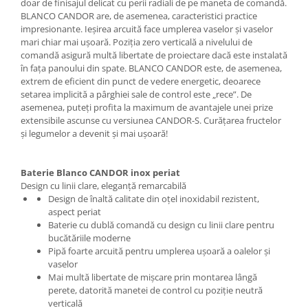
doar de finisajul delicat cu perii radiali de pe maneta de comandă.
BLANCO CANDOR are, de asemenea, caracteristici practice
impresionante. Ieșirea arcuită face umplerea vaselor și vaselor
mari chiar mai ușoară. Poziția zero verticală a nivelului de
comandă asigură multă libertate de proiectare dacă este instalată
în fața panoului din spate. BLANCO CANDOR este, de asemenea,
extrem de eficient din punct de vedere energetic, deoarece
setarea implicită a pârghiei sale de control este „rece”. De
asemenea, puteți profita la maximum de avantajele unei prize
extensibile ascunse cu versiunea CANDOR-S. Curățarea fructelor
și legumelor a devenit și mai ușoară!
Baterie Blanco CANDOR inox periat
Design cu linii clare, eleganță remarcabilă
Design de înaltă calitate din oţel inoxidabil rezistent,
aspect periat
Baterie cu dublă comandă cu design cu linii clare pentru
bucătăriile moderne
Pipă foarte arcuită pentru umplerea ușoară a oalelor și
vaselor
Mai multă libertate de mișcare prin montarea lângă
perete, datorită manetei de control cu poziție neutră
verticală