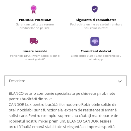
PRODUSE PREMIUM!
Siguranta si comoditate!
Garantam calitatea tuturor
Poti achita online cu cardul, ramburs
produselor de pe site!
sau chiar in rate!
Livrare oriunde
Consultant dedicat
Parteneri DPD, livram rapid, sigur si
Zilnic intre 9.30-19.00 Telefonic sau
uneori gratuit!
whatsapp
Descriere
BLANCO este o companie specializata pe chiuvete și robinete
pentru bucătării din 1925.
CANDOR Lux pentru bucătăriile moderne Robinetele solide din
oțel inoxidabil sunt funcționale, extrem de rezistente și emană
sofisticare. Pentru exemplul suprem, nu căutați mai departe de
robinetul nostru mixer premium, BLANCO CANDOR. Ieșirea
arcuită înaltă emană stabilitate și eleganță, o impresie sporită