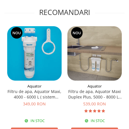
RECOMANDARI
NOU
NOU
Aquator
Aquator
Filtru de apa, Aquator Maxi,
Filtru de apa, Aquator Maxi
4000 - 6000 L ( sistem
Duplex Plus, 5000 - 8000 L (
complet )
sistem complet )
349,00 RON
539,00 RON
IN STOC
IN STOC