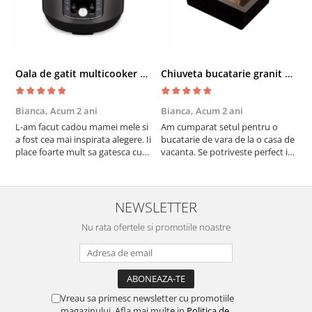
Oala de gatit multicooker 11 functii Instant Pot Pro Crisp 8 + Air Fryer 7.6 lt
Chiuveta bucatarie granit cu finisaj negru perlat/cupru Steingran Art Copper cu dozator si baterie Quadron
Bianca,
Acum 2 ani
Bianca,
Acum 2 ani
V
L-am facut cadou mamei mele si
Am cumparat setul pentru o
S
a fost cea mai inspirata alegere. Ii
bucatarie de vara de la o casa de
c
place foarte mult sa gatesca cu
vacanta. Se potriveste perfect in
c
acest aparat, fara efort si fara sa
decor, se curata perfect, este
v
trebuiasca sa tot invarta in
practic si util. Calitate foarte
b
cratita...ma gandesc serios sa imi
buna, recomand cu drag !
v
cumpar si eu! Recomand mult !
m
NEWSLETTER
Nu rata ofertele si promotiile noastre
Vreau sa primesc newsletter cu promotiile
magazinului. Afla mai multe in
Politica de