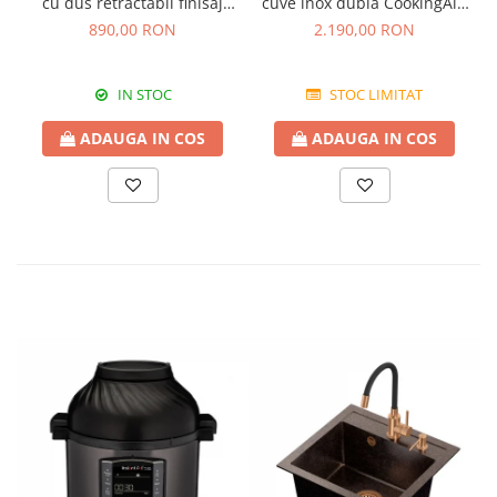
cu dus retractabil finisaj
cuve inox dubla CookingAid
granit Bej Pigmentat /
FUSION 86BB
890,00 RON
2.190,00 RON
Avena
IN STOC
STOC LIMITAT
ADAUGA IN COS
ADAUGA IN COS