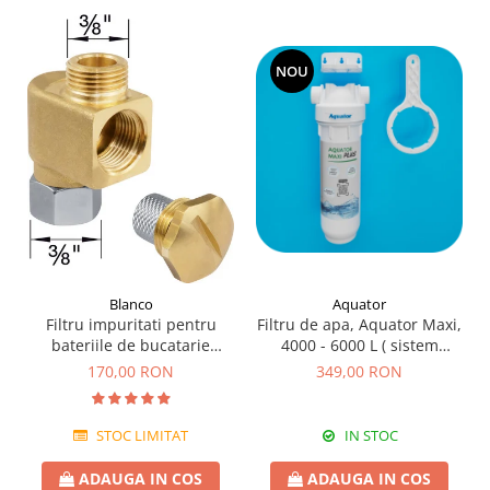
NOU
Blanco
Aquator
Filtru impuritati pentru
Filtru de apa, Aquator Maxi,
bateriile de bucatarie
4000 - 6000 L ( sistem
Blanco
complet )
170,00 RON
349,00 RON
STOC LIMITAT
IN STOC
ADAUGA IN COS
ADAUGA IN COS