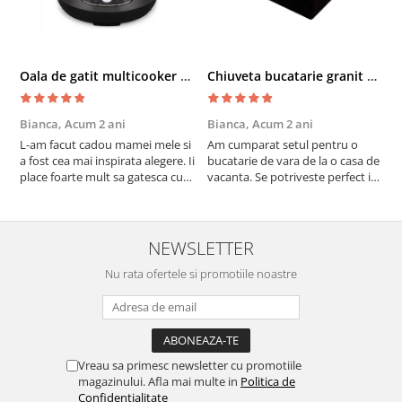
Oala de gatit multicooker 11 functii Instant Pot Pro Crisp 8 + Air Fryer 7.6 lt
Chiuveta bucatarie granit cu finisaj negru perlat/cupru Steingran Art Copper cu dozator si baterie Quadron
Bianca,
Acum 2 ani
Bianca,
Acum 2 ani
V
L-am facut cadou mamei mele si
Am cumparat setul pentru o
S
a fost cea mai inspirata alegere. Ii
bucatarie de vara de la o casa de
c
place foarte mult sa gatesca cu
vacanta. Se potriveste perfect in
c
acest aparat, fara efort si fara sa
decor, se curata perfect, este
v
trebuiasca sa tot invarta in
practic si util. Calitate foarte
b
cratita...ma gandesc serios sa imi
buna, recomand cu drag !
v
cumpar si eu! Recomand mult !
m
NEWSLETTER
Nu rata ofertele si promotiile noastre
Vreau sa primesc newsletter cu promotiile
magazinului. Afla mai multe in
Politica de
Confidentialitate