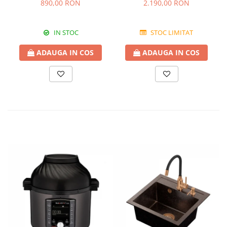
granit Bej Pigmentat /
FUSION 86BB
890,00 RON
2.190,00 RON
Avena
IN STOC
STOC LIMITAT
ADAUGA IN COS
ADAUGA IN COS