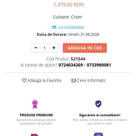
1.479,00 RON
Culoare
:
Crom
LA COMANDA
Data de livrare:
Vineri, 21.08.2026
ADAUGA IN COS
Cod Produs:
521544
Ai nevoie de ajutor?
0724034269
/
0733980081
Adauga la Favorite
Cere informatii
PRODUSE PREMIUM!
Siguranta si comoditate!
Garantam calitatea tuturor
Poti achita online cu cardul, ramburs
produselor de pe site!
sau chiar in rate!