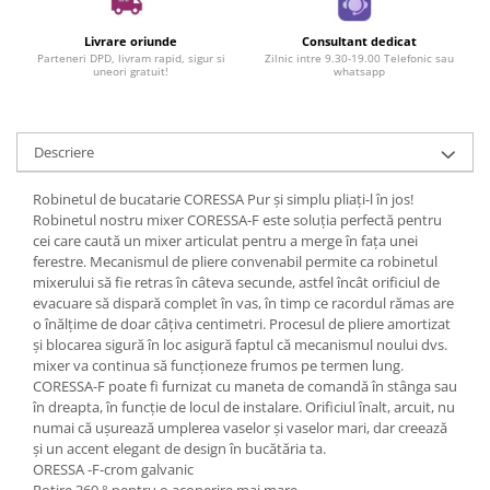
Livrare oriunde
Consultant dedicat
Parteneri DPD, livram rapid, sigur si
Zilnic intre 9.30-19.00 Telefonic sau
uneori gratuit!
whatsapp
Descriere
Robinetul de bucatarie CORESSA Pur și simplu pliați-l în jos!
Robinetul nostru mixer CORESSA-F este soluția perfectă pentru
cei care caută un mixer articulat pentru a merge în fața unei
ferestre. Mecanismul de pliere convenabil permite ca robinetul
mixerului să fie retras în câteva secunde, astfel încât orificiul de
evacuare să dispară complet în vas, în timp ce racordul rămas are
o înălțime de doar câțiva centimetri. Procesul de pliere amortizat
și blocarea sigură în loc asigură faptul că mecanismul noului dvs.
mixer va continua să funcționeze frumos pe termen lung.
CORESSA-F poate fi furnizat cu maneta de comandă în stânga sau
în dreapta, în funcție de locul de instalare. Orificiul înalt, arcuit, nu
numai că ușurează umplerea vaselor și vaselor mari, dar creează
și un accent elegant de design în bucătăria ta.
ORESSA -F-crom galvanic