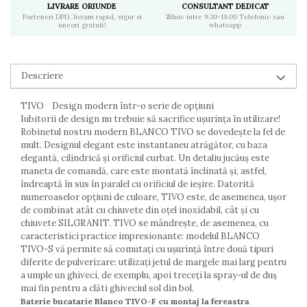
LIVRARE ORIUNDE
CONSULTANT DEDICAT
Parteneri DPD, livram rapid, sigur si
Zilnic intre 9.30-19.00 Telefonic sau
uneori gratuit!
whatsapp
Descriere
TIVO Design modern într-o serie de opțiuni
Iubitorii de design nu trebuie să sacrifice ușurința în utilizare!
Robinetul nostru modern BLANCO TIVO se dovedește la fel de
mult. Designul elegant este instantaneu atrăgător, cu baza
elegantă, cilindrică și orificiul curbat. Un detaliu jucăuș este
maneta de comandă, care este montată înclinată și, astfel,
îndreaptă în sus în paralel cu orificiul de ieșire. Datorită
numeroaselor opțiuni de culoare, TIVO este, de asemenea, ușor
de combinat atât cu chiuvete din oțel inoxidabil, cât și cu
chiuvete SILGRANIT. TIVO se mândrește, de asemenea, cu
caracteristici practice impresionante: modelul BLANCO
TIVO-S vă permite să comutați cu ușurință între două tipuri
diferite de pulverizare: utilizați jetul de margele mai larg pentru
a umple un ghiveci, de exemplu, apoi treceți la spray-ul de duș
mai fin pentru a clăti ghiveciul sol din bol.
Baterie bucatarie Blanco TIVO-F cu montaj la fereastra