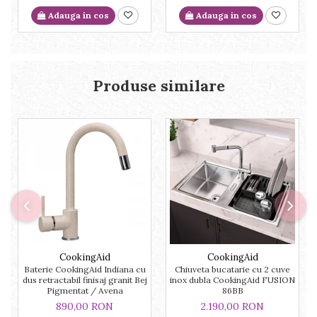
Adauga in cos
Adauga in cos
Produse similare
CookingAid
CookingAid
Baterie CookingAid Indiana cu
Chiuveta bucatarie cu 2 cuve
dus retractabil finisaj granit Bej
inox dubla CookingAid FUSION
Pigmentat / Avena
86BB
890,00 RON
2.190,00 RON