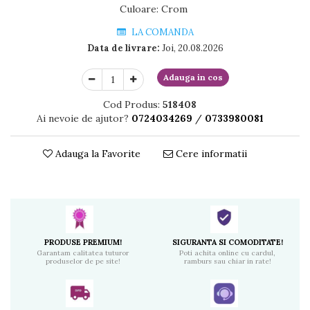
Culoare
:
Crom
LA COMANDA
Data de livrare:
Joi, 20.08.2026
Adauga in cos
Cod Produs:
518408
Ai nevoie de ajutor?
0724034269
/
0733980081
Adauga la Favorite
Cere informatii
PRODUSE PREMIUM!
SIGURANTA SI COMODITATE!
Garantam calitatea tuturor
Poti achita online cu cardul,
produselor de pe site!
ramburs sau chiar in rate!