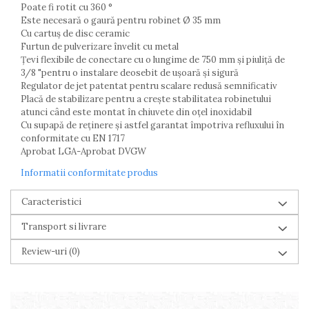
Poate fi rotit cu 360 °
Este necesară o gaură pentru robinet Ø 35 mm
Cu cartuș de disc ceramic
Furtun de pulverizare învelit cu metal
Țevi flexibile de conectare cu o lungime de 750 mm și piuliță de
3/8 "pentru o instalare deosebit de ușoară și sigură
Regulator de jet patentat pentru scalare redusă semnificativ
Placă de stabilizare pentru a crește stabilitatea robinetului
atunci când este montat în chiuvete din oțel inoxidabil
Cu supapă de reținere și astfel garantat împotriva refluxului în
conformitate cu EN 1717
Aprobat LGA-Aprobat DVGW
Informatii conformitate produs
Caracteristici
Transport si livrare
Review-uri
(0)