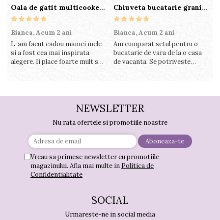
Oala de gatit multicooker 11 functii Instant Pot Pro Crisp 8 + Air Fryer 7.6 lt
Chiuveta bucatarie granit cu finisaj negru perlat/cupru Steingran Art Copper cu dozator si baterie Quadron
Bianca,
Acum 2 ani
Bianca,
Acum 2 ani
V
L-am facut cadou mamei mele
Am cumparat setul pentru o
S
si a fost cea mai inspirata
bucatarie de vara de la o casa
c
alegere. Ii place foarte mult sa
de vacanta. Se potriveste
c
gatesca cu acest aparat, fara
perfect in decor, se curata
v
efort si fara sa trebuiasca sa
perfect, este practic si util.
î
tot invarta in cratita...ma
Calitate foarte buna, recomand
v
gandesc serios sa imi cumpar
cu drag !
m
si eu! Recomand mult !
NEWSLETTER
Nu rata ofertele si promotiile noastre
Vreau sa primesc newsletter cu promotiile
magazinului. Afla mai multe in
Politica de
Confidentialitate
SOCIAL
Urmareste-ne in social media