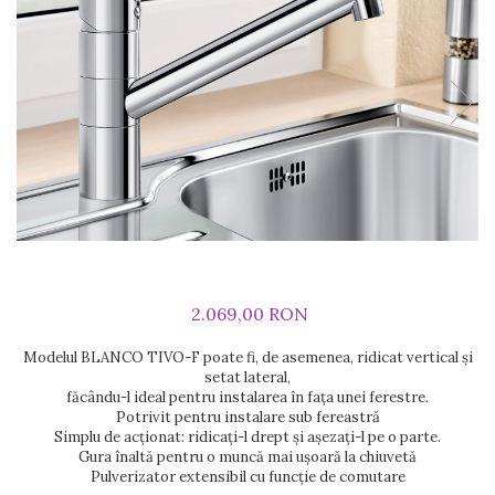
Prajitoare de paine
chiuvete
Sonerii electrice
Espressoare cafea
Rasnite de cafea
Accesorii chiuvete bucatarie
Construieste singur
Aparate de gatit-aragazuri
Roboti de bucatarie
Gratar protectie chiuveta
Module
Masina de spalat vase
Spumarea laptelui
Scurgator farfurii
Panouri si rame
Accesorii
Suporti burete
Tocatoare lemn si sticla
Seturi Electrocasnice
Sisteme de scurgere si cleme
Tavita scurgere vase/legume/fructe
Dispenser detergent
2.069,00 RON
Modelul BLANCO TIVO-F poate fi, de asemenea, ridicat vertical și
setat lateral,
făcându-l ideal pentru instalarea în fața unei ferestre.
Potrivit pentru instalare sub fereastră
Simplu de acționat: ridicați-l drept și așezați-l pe o parte.
Gura înaltă pentru o muncă mai ușoară la chiuvetă
Pulverizator extensibil cu funcție de comutare