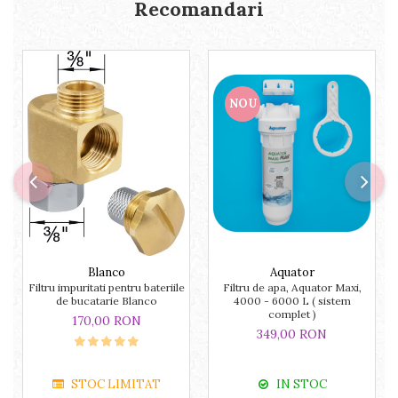
Recomandari
NOU
Blanco
Aquator
Filtru impuritati pentru bateriile
Filtru de apa, Aquator Maxi,
de bucatarie Blanco
4000 - 6000 L ( sistem
complet )
170,00 RON
349,00 RON
STOC LIMITAT
IN STOC