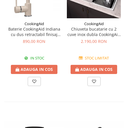
CookingAid
CookingAid
Baterie CookingAid Indiana
Chiuveta bucatarie cu 2
cu dus retractabil finisaj
cuve inox dubla CookingAid
granit Bej Pigmentat /
FUSION 86BB
890,00 RON
2.190,00 RON
Avena
IN STOC
STOC LIMITAT
ADAUGA IN COS
ADAUGA IN COS