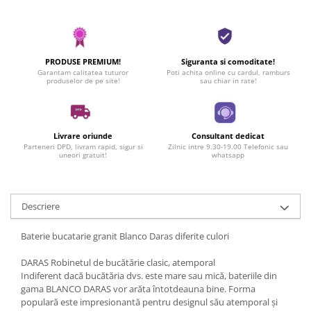
PRODUSE PREMIUM!
Siguranta si comoditate!
Garantam calitatea tuturor
Poti achita online cu cardul, ramburs
produselor de pe site!
sau chiar in rate!
Livrare oriunde
Consultant dedicat
Parteneri DPD, livram rapid, sigur si
Zilnic intre 9.30-19.00 Telefonic sau
uneori gratuit!
whatsapp
Descriere
Baterie bucatarie granit Blanco Daras diferite culori
DARAS Robinetul de bucătărie clasic, atemporal
Indiferent dacă bucătăria dvs. este mare sau mică, bateriile din
gama BLANCO DARAS vor arăta întotdeauna bine. Forma
populară este impresionantă pentru designul său atemporal și