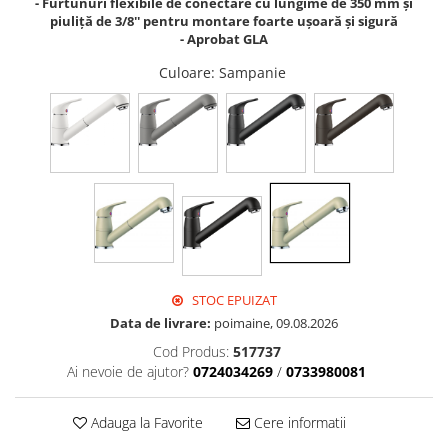
- Furtunuri flexibile de conectare cu lungime de 350 mm și
piuliță de 3/8'' pentru montare foarte ușoară și sigură
- Aprobat GLA
Culoare
: Sampanie
STOC EPUIZAT
Data de livrare:
poimaine, 09.08.2026
Cod Produs:
517737
Ai nevoie de ajutor?
0724034269
/
0733980081
Adauga la Favorite
Cere informatii