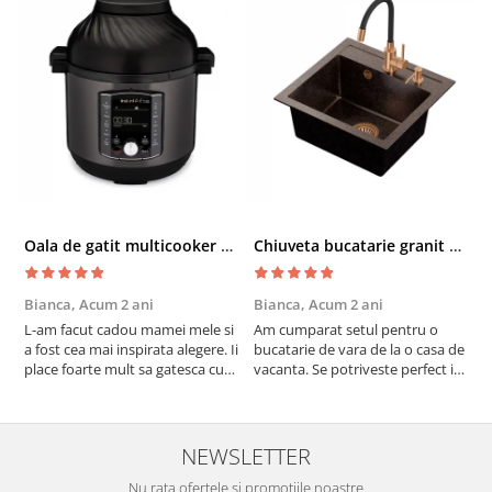
Oala de gatit multicooker 11 functii Instant Pot Pro Crisp 8 + Air Fryer 7.6 lt
Chiuveta bucatarie granit cu finisaj negru perlat/cupru Steingran Art Copper cu dozator si baterie Quadron
Bianca,
Acum 2 ani
Bianca,
Acum 2 ani
V
L-am facut cadou mamei mele si
Am cumparat setul pentru o
S
a fost cea mai inspirata alegere. Ii
bucatarie de vara de la o casa de
c
place foarte mult sa gatesca cu
vacanta. Se potriveste perfect in
c
acest aparat, fara efort si fara sa
decor, se curata perfect, este
v
trebuiasca sa tot invarta in
practic si util. Calitate foarte
b
cratita...ma gandesc serios sa imi
buna, recomand cu drag !
v
cumpar si eu! Recomand mult !
m
NEWSLETTER
Nu rata ofertele si promotiile noastre