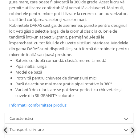
gura mare, care poate fi pivotată la 360 de grade. Acest lucru vă
permite utilizarea confortabilă și versatilă a chiuvetei. Mai mult,
robinetele pentru mixer pot fi livrate la cerere cu un pulverizator,
facilitând curățarea vaselor și vaselor mari.
Robinetele DARAS câștigă, de asemenea, puncte pentru designul
lor: veți găsi o selecție largă, de la cromul clasic la culorile de
tendință într-un aspect Silgranit, permițându-le să le
împerecheați cu tot felul de chiuvete și stiluri interioare. Modelele
din gama DARAS sunt disponibile și sub formă de robinete pentru
mixer de înaltă sau joasă presiune.
Baterie cu dublă comandă, clasică, mereu la modă
Pipă înaltă, lungă
Model de bază
Potrivită pentru chiuvete de dimensiuni mici
Rază de acțiune mai mare grație pipei rotative la 360°
Variantă de culori care se potrivesc perfect cu chiuvetele și
cuvele din SILGRANIT™ colorate
Informatii conformitate produs
Caracteristici
Transport si livrare