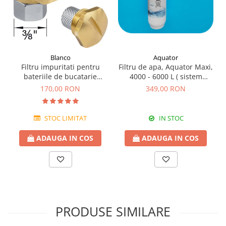
Blanco
Aquator
Filtru impuritati pentru
Filtru de apa, Aquator Maxi,
bateriile de bucatarie
4000 - 6000 L ( sistem
Blanco
complet )
170,00 RON
349,00 RON
STOC LIMITAT
IN STOC
ADAUGA IN COS
ADAUGA IN COS
PRODUSE SIMILARE