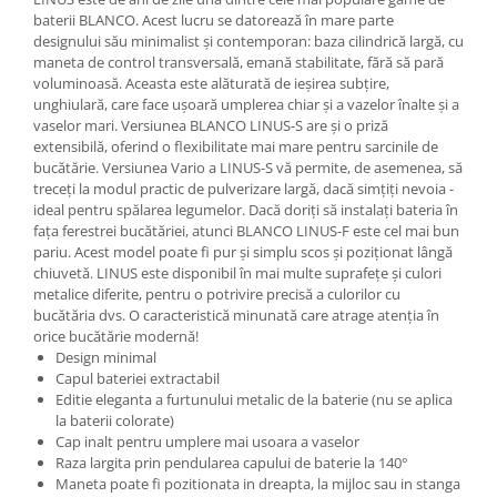
baterii BLANCO. Acest lucru se datorează în mare parte
designului său minimalist și contemporan: baza cilindrică largă, cu
maneta de control transversală, emană stabilitate, fără să pară
voluminoasă. Aceasta este alăturată de ieșirea subțire,
unghiulară, care face ușoară umplerea chiar și a vazelor înalte și a
vaselor mari. Versiunea BLANCO LINUS-S are și o priză
extensibilă, oferind o flexibilitate mai mare pentru sarcinile de
bucătărie. Versiunea Vario a LINUS-S vă permite, de asemenea, să
treceți la modul practic de pulverizare largă, dacă simțiți nevoia -
ideal pentru spălarea legumelor. Dacă doriți să instalați bateria în
fața ferestrei bucătăriei, atunci BLANCO LINUS-F este cel mai bun
pariu. Acest model poate fi pur și simplu scos și poziționat lângă
chiuvetă. LINUS este disponibil în mai multe suprafețe și culori
metalice diferite, pentru o potrivire precisă a culorilor cu
bucătăria dvs. O caracteristică minunată care atrage atenția în
orice bucătărie modernă!
Design minimal
Capul bateriei extractabil
Editie eleganta a furtunului metalic de la baterie (nu se aplica
la baterii colorate)
Cap inalt pentru umplere mai usoara a vaselor
Raza largita prin pendularea capului de baterie la 140°
Maneta poate fi pozitionata in dreapta, la mijloc sau in stanga