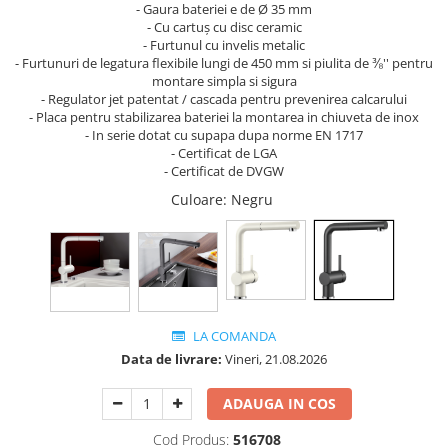
- Gaura bateriei e de Ø 35 mm
- Cu cartuș cu disc ceramic
- Furtunul cu invelis metalic
- Furtunuri de legatura flexibile lungi de 450 mm si piulita de ⅜'' pentru
montare simpla si sigura
- Regulator jet patentat / cascada pentru prevenirea calcarului
- Placa pentru stabilizarea bateriei la montarea in chiuveta de inox
- In serie dotat cu supapa dupa norme EN 1717
- Certificat de LGA
- Certificat de DVGW
Culoare
: Negru
LA COMANDA
Data de livrare:
Vineri, 21.08.2026
ADAUGA IN COS
Cod Produs:
516708