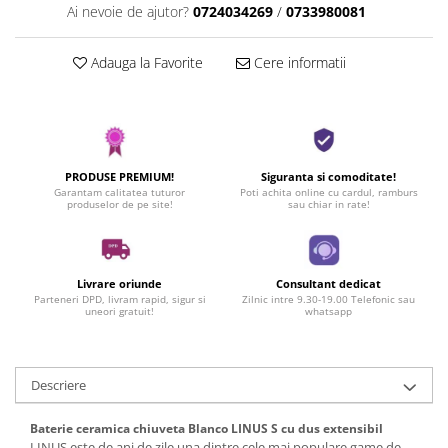
Ai nevoie de ajutor?
0724034269
/
0733980081
Adauga la Favorite
Cere informatii
PRODUSE PREMIUM!
Siguranta si comoditate!
Garantam calitatea tuturor
Poti achita online cu cardul, ramburs
produselor de pe site!
sau chiar in rate!
Livrare oriunde
Consultant dedicat
Parteneri DPD, livram rapid, sigur si
Zilnic intre 9.30-19.00 Telefonic sau
uneori gratuit!
whatsapp
Descriere
Baterie ceramica chiuveta Blanco LINUS S cu dus extensibil
LINUS este de ani de zile una dintre cele mai populare game de