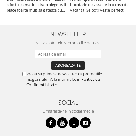
a fost cea mai inspirata alegere. Ii
bucatarie de vara de la o casa de
c
place foarte mult sa gatesca cu
vacanta. Se potriveste perfect in
c
acest aparat, fara efort si fara sa
decor, se curata perfect, este
v
trebuiasca sa tot invarta in
practic si util. Calitate foarte
b
cratita...ma gandesc serios sa imi
buna, recomand cu drag !
v
cumpar si eu! Recomand mult !
m
NEWSLETTER
Nu rata ofertele si promotiile noastre
Vreau sa primesc newsletter cu promotiile
magazinului. Afla mai multe in
Politica de
Confidentialitate
SOCIAL
Urmareste-ne in social media