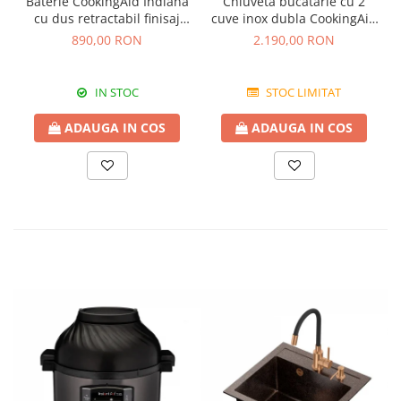
Baterie CookingAid Indiana
Chiuveta bucatarie cu 2
cu dus retractabil finisaj
cuve inox dubla CookingAid
granit Bej Pigmentat /
FUSION 86BB
890,00 RON
2.190,00 RON
Avena
IN STOC
STOC LIMITAT
ADAUGA IN COS
ADAUGA IN COS