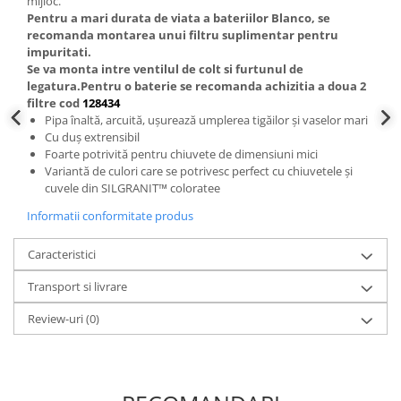
mijloc.
Pentru a mari durata de viata a bateriilor Blanco, se
recomanda montarea unui filtru suplimentar pentru
impuritati.
Se va monta intre ventilul de colt si furtunul de
legatura.Pentru o baterie se recomanda achizitia a doua 2
filtre cod
128434
Pipa înaltă, arcuită, ușurează umplerea tigăilor și vaselor mari
Cu duș extrensibil
Foarte potrivită pentru chiuvete de dimensiuni mici
Variantă de culori care se potrivesc perfect cu chiuvetele și
cuvele din SILGRANIT™ coloratee
Informatii conformitate produs
Caracteristici
Transport si livrare
Review-uri
(0)