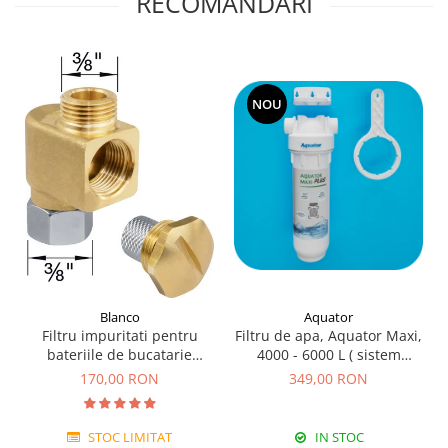
RECOMANDARI
NOU
Blanco
Aquator
Filtru impuritati pentru
Filtru de apa, Aquator Maxi,
bateriile de bucatarie
4000 - 6000 L ( sistem
Blanco
complet )
170,00 RON
349,00 RON
STOC LIMITAT
IN STOC