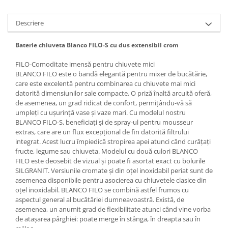
Descriere
Baterie chiuveta Blanco FILO-S cu dus extensibil crom
FILO-Comoditate imensă pentru chiuvete mici
BLANCO FILO este o bandă elegantă pentru mixer de bucătărie,
care este excelentă pentru combinarea cu chiuvete mai mici
datorită dimensiunilor sale compacte. O priză înaltă arcuită oferă,
de asemenea, un grad ridicat de confort, permițându-vă să
umpleți cu ușurință vase și vaze mari. Cu modelul nostru
BLANCO FILO-S, beneficiați și de spray-ul pentru mousseur
extras, care are un flux excepțional de fin datorită filtrului
integrat. Acest lucru împiedică stropirea apei atunci când curățați
fructe, legume sau chiuveta. Modelul cu două culori BLANCO
FILO este deosebit de vizual și poate fi asortat exact cu bolurile
SILGRANIT. Versiunile cromate și din oțel inoxidabil periat sunt de
asemenea disponibile pentru asocierea cu chiuvetele clasice din
oțel inoxidabil. BLANCO FILO se combină astfel frumos cu
aspectul general al bucătăriei dumneavoastră. Există, de
asemenea, un anumit grad de flexibilitate atunci când vine vorba
de atașarea pârghiei: poate merge în stânga, în dreapta sau în