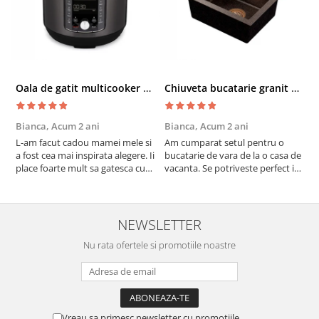
Oala de gatit multicooker 11 functii Instant Pot Pro Crisp 8 + Air Fryer 7.6 lt
Chiuveta bucatarie granit cu finisaj negru perlat/cupru Steingran Art Copper cu dozator si baterie Quadron
Bianca,
Acum 2 ani
Bianca,
Acum 2 ani
V
L-am facut cadou mamei mele si
Am cumparat setul pentru o
S
a fost cea mai inspirata alegere. Ii
bucatarie de vara de la o casa de
c
place foarte mult sa gatesca cu
vacanta. Se potriveste perfect in
c
acest aparat, fara efort si fara sa
decor, se curata perfect, este
v
trebuiasca sa tot invarta in
practic si util. Calitate foarte
b
cratita...ma gandesc serios sa imi
buna, recomand cu drag !
v
cumpar si eu! Recomand mult !
m
NEWSLETTER
Nu rata ofertele si promotiile noastre
Vreau sa primesc newsletter cu promotiile