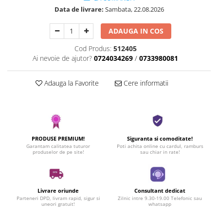
Data de livrare:
Sambata, 22.08.2026
ADAUGA IN COS
Cod Produs:
512405
Ai nevoie de ajutor?
0724034269
/
0733980081
Adauga la Favorite
Cere informatii
PRODUSE PREMIUM!
Siguranta si comoditate!
Garantam calitatea tuturor
Poti achita online cu cardul, ramburs
produselor de pe site!
sau chiar in rate!
Livrare oriunde
Consultant dedicat
Parteneri DPD, livram rapid, sigur si
Zilnic intre 9.30-19.00 Telefonic sau
uneori gratuit!
whatsapp