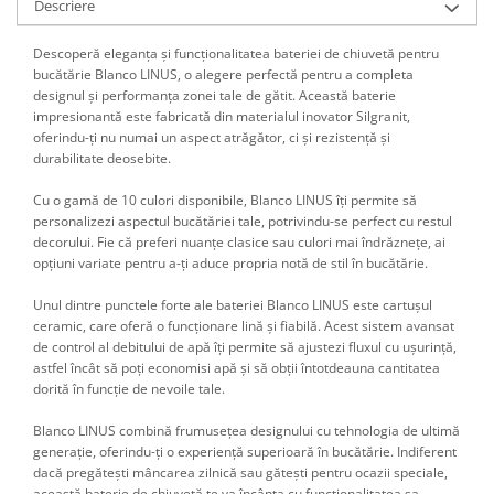
Descriere
Descoperă eleganța și funcționalitatea bateriei de chiuvetă pentru
bucătărie Blanco LINUS, o alegere perfectă pentru a completa
designul și performanța zonei tale de gătit. Această baterie
impresionantă este fabricată din materialul inovator Silgranit,
oferindu-ți nu numai un aspect atrăgător, ci și rezistență și
durabilitate deosebite.
Cu o gamă de 10 culori disponibile, Blanco LINUS îți permite să
personalizezi aspectul bucătăriei tale, potrivindu-se perfect cu restul
decorului. Fie că preferi nuanțe clasice sau culori mai îndrăznețe, ai
opțiuni variate pentru a-ți aduce propria notă de stil în bucătărie.
Unul dintre punctele forte ale bateriei Blanco LINUS este cartușul
ceramic, care oferă o funcționare lină și fiabilă. Acest sistem avansat
de control al debitului de apă îți permite să ajustezi fluxul cu ușurință,
astfel încât să poți economisi apă și să obții întotdeauna cantitatea
dorită în funcție de nevoile tale.
Blanco LINUS combină frumusețea designului cu tehnologia de ultimă
generație, oferindu-ți o experiență superioară în bucătărie. Indiferent
dacă pregătești mâncarea zilnică sau gătești pentru ocazii speciale,
această baterie de chiuvetă te va încânta cu funcționalitatea sa