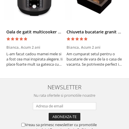
Oala de gatit multicooker 11 functii Instant Pot Pro Crisp 8 + Air Fryer 7.6 lt
Chiuveta bucatarie granit cu finisaj negru perlat/cupru Steingran Art Copper cu dozator si baterie Quadron
Bianca,
Acum 2 ani
Bianca,
Acum 2 ani
V
L-am facut cadou mamei mele si
Am cumparat setul pentru o
S
a fost cea mai inspirata alegere. Ii
bucatarie de vara de la o casa de
c
place foarte mult sa gatesca cu
vacanta. Se potriveste perfect in
c
acest aparat, fara efort si fara sa
decor, se curata perfect, este
v
trebuiasca sa tot invarta in
practic si util. Calitate foarte
b
cratita...ma gandesc serios sa imi
buna, recomand cu drag !
v
cumpar si eu! Recomand mult !
m
NEWSLETTER
Nu rata ofertele si promotiile noastre
Vreau sa primesc newsletter cu promotiile