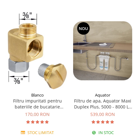
NOU
Blanco
Aquator
Filtru impuritati pentru
Filtru de apa, Aquator Maxi
bateriile de bucatarie
Duplex Plus, 5000 - 8000 L (
Blanco
sistem complet )
170,00 RON
539,00 RON
STOC LIMITAT
IN STOC