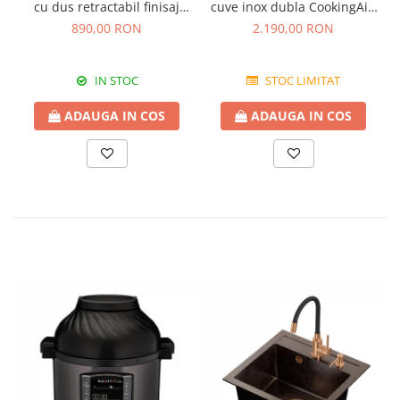
cu dus retractabil finisaj
cuve inox dubla CookingAid
granit Bej Pigmentat /
FUSION 86BB
890,00 RON
2.190,00 RON
Avena
IN STOC
STOC LIMITAT
ADAUGA IN COS
ADAUGA IN COS