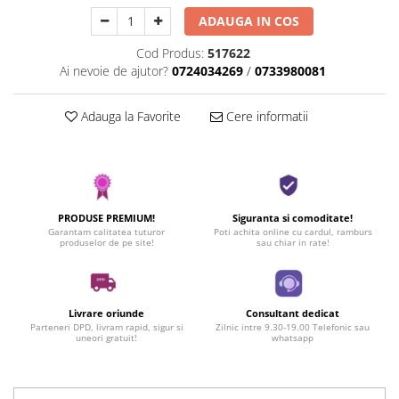
ADAUGA IN COS
Cod Produs:
517622
Ai nevoie de ajutor?
0724034269
/
0733980081
Adauga la Favorite
Cere informatii
PRODUSE PREMIUM!
Siguranta si comoditate!
Garantam calitatea tuturor
Poti achita online cu cardul, ramburs
produselor de pe site!
sau chiar in rate!
Livrare oriunde
Consultant dedicat
Parteneri DPD, livram rapid, sigur si
Zilnic intre 9.30-19.00 Telefonic sau
uneori gratuit!
whatsapp