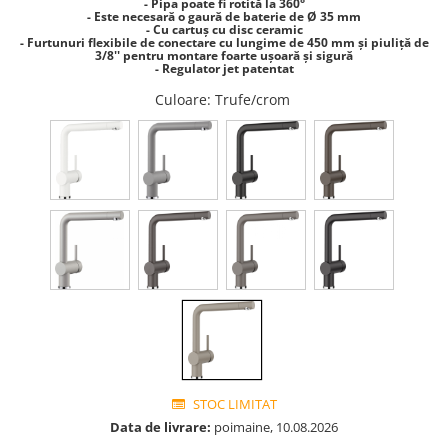
- Pipa poate fi rotită la 360°
- Este necesară o gaură de baterie de Ø 35 mm
- Cu cartuș cu disc ceramic
- Furtunuri flexibile de conectare cu lungime de 450 mm și piuliță de
3/8'' pentru montare foarte ușoară și sigură
- Regulator jet patentat
Culoare
: Trufe/crom
STOC LIMITAT
Data de livrare:
poimaine, 10.08.2026