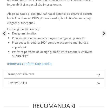
impecabilă și aspectul său impresionant.
Alege calitatea și designul rafinat al bateriei de chiuvetă pentru
bucătărie Blanco LINUS și transformă-ți bucătăria într-un spațiu
elegant și funcțional.
Forme și funcții practice
Design minimalist
Pipă înaltă pentru umplerea ușoară a tigăilor și vaselor
Pipa poate fi rotită la 360° pentru o acoperire mai bună a
suprafeței
Potrivire perfectă de design și culori între baterie și chiuveta
SILGRANIT™
Informatii conformitate produs
Transport si livrare
Review-uri
(1)
RECOMANDARI