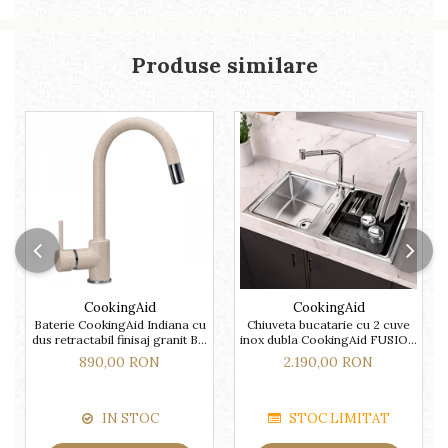
Produse similare
CookingAid
CookingAid
Baterie CookingAid Indiana cu
Chiuveta bucatarie cu 2 cuve
dus retractabil finisaj granit Bej
inox dubla CookingAid FUSION
Pigmentat / Avena
86BB
890,00 RON
2.190,00 RON
IN STOC
STOC LIMITAT