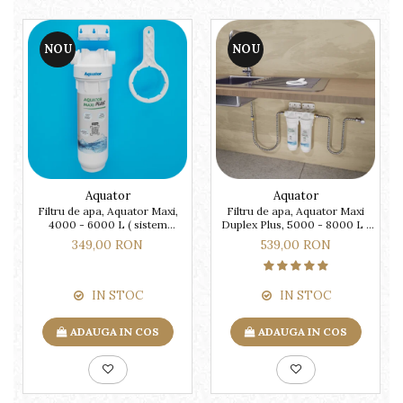
NOU
NOU
Aquator
Aquator
Filtru de apa, Aquator Maxi,
Filtru de apa, Aquator Maxi
4000 - 6000 L ( sistem
Duplex Plus, 5000 - 8000 L (
complet )
sistem complet )
349,00 RON
539,00 RON
IN STOC
IN STOC
ADAUGA IN COS
ADAUGA IN COS