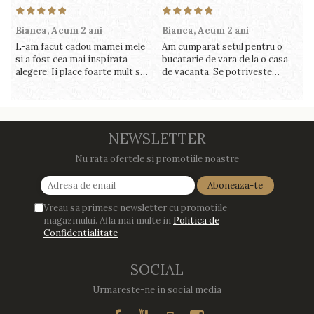
Bianca,
Acum 2 ani
Bianca,
Acum 2 ani
V
L-am facut cadou mamei mele
Am cumparat setul pentru o
S
si a fost cea mai inspirata
bucatarie de vara de la o casa
c
alegere. Ii place foarte mult sa
de vacanta. Se potriveste
c
gatesca cu acest aparat, fara
perfect in decor, se curata
v
efort si fara sa trebuiasca sa
perfect, este practic si util.
î
tot invarta in cratita...ma
Calitate foarte buna, recomand
v
gandesc serios sa imi cumpar
cu drag !
m
si eu! Recomand mult !
NEWSLETTER
Nu rata ofertele si promotiile noastre
Vreau sa primesc newsletter cu promotiile
magazinului. Afla mai multe in
Politica de
Confidentialitate
SOCIAL
Urmareste-ne in social media