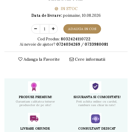
IN STOC
Data de livrare:
poimaine, 10.08.2026
ADAUGA IN COS
Cod Produs:
8032424110722
Ai nevoie de ajutor?
0724034269
/
0733980081
Adauga la Favorite
Cere informatii
PRODUSE PREMIUM!
SIGURANTA SI COMODITATE!
Garantam calitatea tuturor
Poti achita online cu cardul,
produselor de pe site!
ramburs sau chiar in rate!
LIVRARE ORIUNDE
CONSULTANT DEDICAT