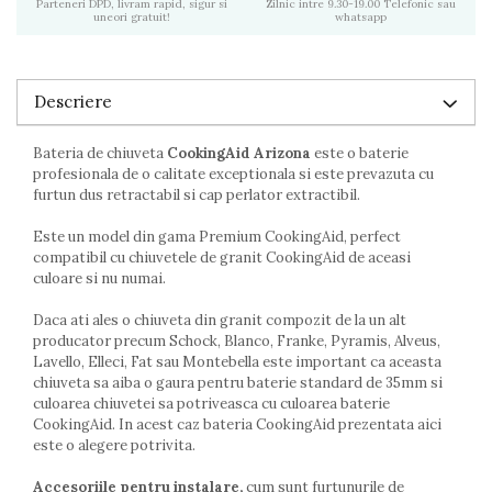
Parteneri DPD, livram rapid, sigur si
Zilnic intre 9.30-19.00 Telefonic sau
uneori gratuit!
whatsapp
Descriere
Bateria de chiuveta
CookingAid Arizona
este o baterie
profesionala de o calitate exceptionala si este prevazuta cu
furtun dus retractabil si cap perlator extractibil.
Este un model din gama Premium CookingAid, perfect
compatibil cu chiuvetele de granit CookingAid de aceasi
culoare si nu numai.
Daca ati ales o chiuveta din granit compozit de la un alt
producator precum Schock, Blanco, Franke, Pyramis, Alveus,
Lavello, Elleci, Fat sau Montebella este important ca aceasta
chiuveta sa aiba o gaura pentru baterie standard de 35mm si
culoarea chiuvetei sa potriveasca cu culoarea baterie
CookingAid. In acest caz bateria CookingAid prezentata aici
este o alegere potrivita.
Accesoriile pentru instalare,
cum sunt furtunurile de