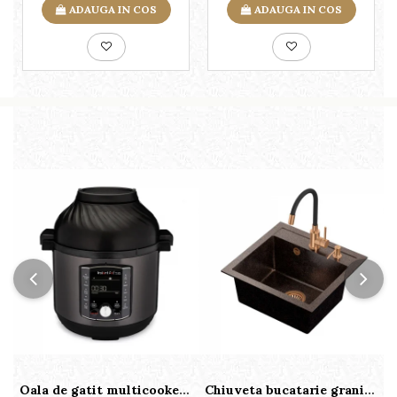
ADAUGA IN COS
ADAUGA IN COS
Oala de gatit multicooker 11 functii Instant Pot Pro Crisp 8 + Air Fryer 7.6 lt
Chiuveta bucatarie granit cu finisaj negru perlat/cupru Steingran Art Copper cu dozator si baterie Quadron