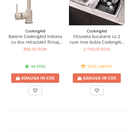
CookingAid
CookingAid
Baterie CookingAid Indiana
Chiuveta bucatarie cu 2
cu dus retractabil finisaj
cuve inox dubla CookingAid
granit Bej Pigmentat /
FUSION 86BB
890,00 RON
2.190,00 RON
Avena
IN STOC
STOC LIMITAT
ADAUGA IN COS
ADAUGA IN COS