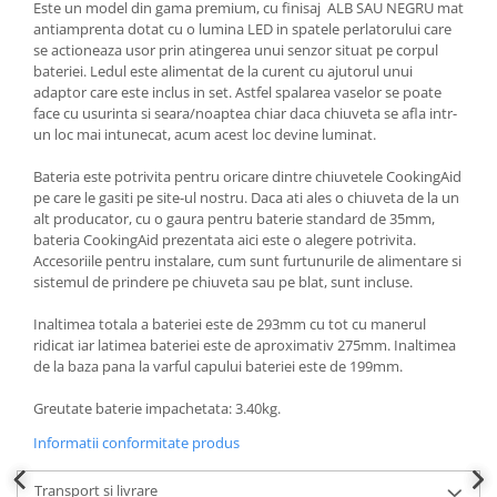
Este un model din gama premium, cu finisaj ALB SAU NEGRU mat
antiamprenta dotat cu o lumina LED in spatele perlatorului care
se actioneaza usor prin atingerea unui senzor situat pe corpul
bateriei. Ledul este alimentat de la curent cu ajutorul unui
adaptor care este inclus in set. Astfel spalarea vaselor se poate
face cu usurinta si seara/noaptea chiar daca chiuveta se afla intr-
un loc mai intunecat, acum acest loc devine luminat.
Bateria este potrivita pentru oricare dintre chiuvetele CookingAid
pe care le gasiti pe site-ul nostru. Daca ati ales o chiuveta de la un
alt producator, cu o gaura pentru baterie standard de 35mm,
bateria CookingAid prezentata aici este o alegere potrivita.
Accesoriile pentru instalare, cum sunt furtunurile de alimentare si
sistemul de prindere pe chiuveta sau pe blat, sunt incluse.
Inaltimea totala a bateriei este de 293mm cu tot cu manerul
ridicat iar latimea bateriei este de aproximativ 275mm. Inaltimea
de la baza pana la varful capului bateriei este de 199mm.
Greutate baterie impachetata: 3.40kg.
Informatii conformitate produs
Transport si livrare