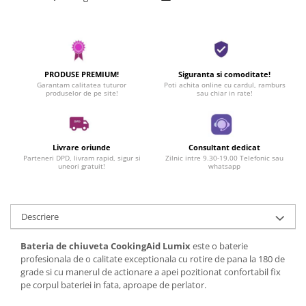
PRODUSE PREMIUM!
Siguranta si comoditate!
Garantam calitatea tuturor
Poti achita online cu cardul, ramburs
produselor de pe site!
sau chiar in rate!
Livrare oriunde
Consultant dedicat
Parteneri DPD, livram rapid, sigur si
Zilnic intre 9.30-19.00 Telefonic sau
uneori gratuit!
whatsapp
Descriere
Bateria de chiuveta CookingAid Lumix
este o baterie
profesionala de o calitate exceptionala cu rotire de pana la 180 de
grade si cu manerul de actionare a apei pozitionat confortabil fix
pe corpul bateriei in fata, aproape de perlator.