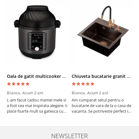
Oala de gatit multicooker 11 functii Instant Pot Pro Crisp 8 + Air Fryer 7.6 lt
Chiuveta bucatarie granit cu finisaj negru perlat/cupru Steingran Art Copper cu dozator si baterie Quadron
Bianca,
Acum 2 ani
Bianca,
Acum 2 ani
V
L-am facut cadou mamei mele si
Am cumparat setul pentru o
S
a fost cea mai inspirata alegere. Ii
bucatarie de vara de la o casa de
c
place foarte mult sa gatesca cu
vacanta. Se potriveste perfect in
c
acest aparat, fara efort si fara sa
decor, se curata perfect, este
v
trebuiasca sa tot invarta in
practic si util. Calitate foarte
b
cratita...ma gandesc serios sa imi
buna, recomand cu drag !
v
cumpar si eu! Recomand mult !
m
NEWSLETTER