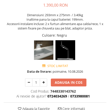
1.390,00 RON
Dimensiuni: 293mm x 275mm / 3.40kg
Inaltime pana la capul bateriei: 199mm.
Accesorii instalare incluse: 2 x furtun alimentare apa calda/rece, 1 x
sistem fixare pe chiuveta sau pe blat, adaptor priza.
Culoare
: Negru
STOC LIMITAT
Data de livrare:
poimaine, 10.08.2026
ADAUGA IN COS
Cod Produs:
7448330143762
Ai nevoie de ajutor?
0724034269
/
0733980081
Adauga la Favorite
Cere informatii