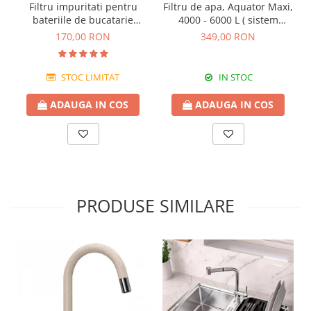
Filtru impuritati pentru
Filtru de apa, Aquator Maxi,
bateriile de bucatarie
4000 - 6000 L ( sistem
Blanco
complet )
170,00 RON
349,00 RON
STOC LIMITAT
IN STOC
ADAUGA IN COS
ADAUGA IN COS
PRODUSE SIMILARE