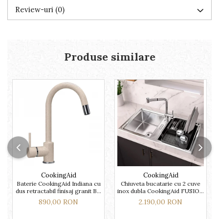
Review-uri
(0)
Produse similare
CookingAid
CookingAid
Baterie CookingAid Indiana cu
Chiuveta bucatarie cu 2 cuve
dus retractabil finisaj granit Bej
inox dubla CookingAid FUSION
Pigmentat / Avena
86BB
890,00 RON
2.190,00 RON