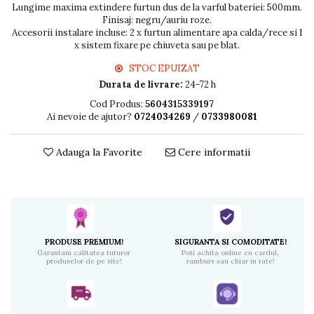
Lungime maxima extindere furtun dus de la varful bateriei: 500mm.
Finisaj: negru/auriu roze.
Accesorii instalare incluse: 2 x furtun alimentare apa calda/rece si 1
x sistem fixare pe chiuveta sau pe blat.
STOC EPUIZAT
Durata de livrare:
24-72 h
Cod Produs:
5604315339197
Ai nevoie de ajutor?
0724034269
/
0733980081
Adauga la Favorite
Cere informatii
PRODUSE PREMIUM!
SIGURANTA SI COMODITATE!
Garantam calitatea tuturor
Poti achita online cu cardul,
produselor de pe site!
ramburs sau chiar in rate!