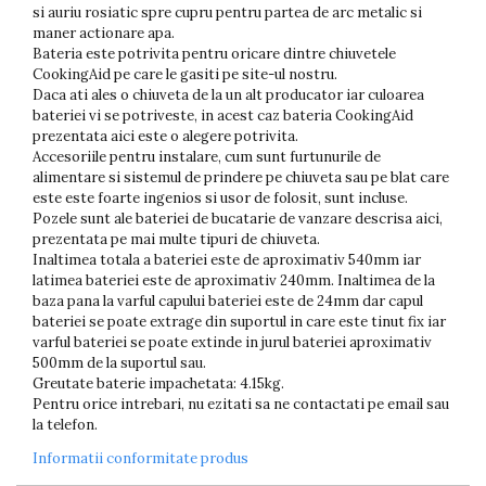
si auriu rosiatic spre cupru pentru partea de arc metalic si
maner actionare apa.
Bateria este potrivita pentru oricare dintre chiuvetele
CookingAid pe care le gasiti pe site-ul nostru.
Daca ati ales o chiuveta de la un alt producator iar culoarea
bateriei vi se potriveste, in acest caz bateria CookingAid
prezentata aici este o alegere potrivita.
Accesoriile pentru instalare, cum sunt furtunurile de
alimentare si sistemul de prindere pe chiuveta sau pe blat care
este este foarte ingenios si usor de folosit, sunt incluse.
Pozele sunt ale bateriei de bucatarie de vanzare descrisa aici,
prezentata pe mai multe tipuri de chiuveta.
Inaltimea totala a bateriei este de aproximativ 540mm iar
latimea bateriei este de aproximativ 240mm. Inaltimea de la
baza pana la varful capului bateriei este de 24mm dar capul
bateriei se poate extrage din suportul in care este tinut fix iar
varful bateriei se poate extinde in jurul bateriei aproximativ
500mm de la suportul sau.
Greutate baterie impachetata: 4.15kg.
Pentru orice intrebari, nu ezitati sa ne contactati pe email sau
la telefon.
Informatii conformitate produs