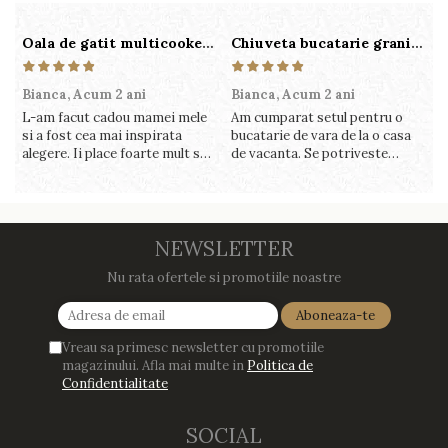
Oala de gatit multicooker 11 functii Instant Pot Pro Crisp 8 + Air Fryer 7.6 lt
Chiuveta bucatarie granit cu finisaj negru perlat/cupru Steingran Art Copper cu dozator si baterie Quadron
Bianca,
Acum 2 ani
Bianca,
Acum 2 ani
V
L-am facut cadou mamei mele
Am cumparat setul pentru o
S
si a fost cea mai inspirata
bucatarie de vara de la o casa
c
alegere. Ii place foarte mult sa
de vacanta. Se potriveste
c
gatesca cu acest aparat, fara
perfect in decor, se curata
v
efort si fara sa trebuiasca sa
perfect, este practic si util.
î
tot invarta in cratita...ma
Calitate foarte buna, recomand
v
gandesc serios sa imi cumpar
cu drag !
m
si eu! Recomand mult !
NEWSLETTER
Nu rata ofertele si promotiile noastre
Vreau sa primesc newsletter cu promotiile
magazinului. Afla mai multe in
Politica de
Confidentialitate
SOCIAL