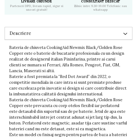
LIVRARE ORIUNDE
CONSULTANT DEDICAT
Parteneri DPD, livram rapid, sigur si
Zilnic intre 9.30-19.00 Telefonic sau
uneori gratuit!
whatsapp
Descriere
Bateria de chiuveta CookingAid Newmix Black/Golden Rose
Copper este o baterie de bucatarie profesionala cu un design
realizat de designerul italian Pininfarina, printre ai carui
clienti se numara si Ferrari, Alfa Romeo, Peugeot, Fiat, GM,
Lancia, Maserati si altii.
Baterie a fost premiata la “Red Dot Award” din 2022, o
competitie mondiala in care intra si sunt premiate produse
care exceleaza prin inovatie si design si care contribuie direct
la imbunatatirea calitatii designului international.
Bateria de chiuveta CookingAid Newmix Black/Golden Rose
Copper este prevazuta cu corp otelos flexibil iar perlatorul
este detasabil din suportul sau de pe baterie. Jetul de apa este
interschimbabil intre jet centrat adunat si jet larg tip dus, la
buton. Perlatorul este magnetic, asadar tija care sustine varful
bateriei cand nu este detasat, este si ea magnetica.
Este un model cu finisaj negru pentru partea de baza a bateriei