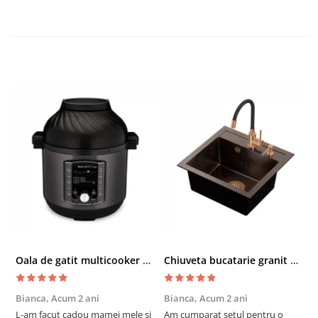
Oala de gatit multicooker 11 functii Instant Pot Pro Crisp 8 + Air Fryer 7.6 lt
Chiuveta bucatarie granit cu finisaj negru perlat/cupru Steingran Art Copper cu dozator si baterie Quadron
Bianca,
Acum 2 ani
Bianca,
Acum 2 ani
V
L-am facut cadou mamei mele si
Am cumparat setul pentru o
S