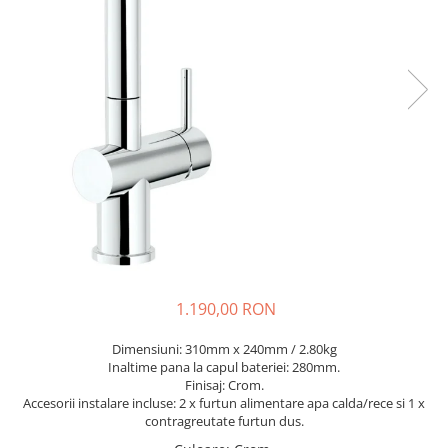
Prajitoare de paine
chiuvete
Combine frigorifice
Termostate si senzori Livolo
Rasnite de cafea
Sonerii electrice
Accesorii chiuvete bucatarie
Espressoare cafea
Roboti de bucatarie
Construieste singur
Gratar protectie chiuveta
Aparate de gatit-aragazuri
Spumarea laptelui
Scurgator farfurii
Module
Masina de spalat vase
Suporti burete
Panouri si rame
Accesorii
Tocatoare lemn si sticla
Seturi Electrocasnice
Sisteme de scurgere si cleme
Tavita scurgere vase/legume/fructe
Dispenser detergent
1.190,00 RON
Dimensiuni: 310mm x 240mm / 2.80kg
Inaltime pana la capul bateriei: 280mm.
Finisaj: Crom.
Accesorii instalare incluse: 2 x furtun alimentare apa calda/rece si 1 x
contragreutate furtun dus.