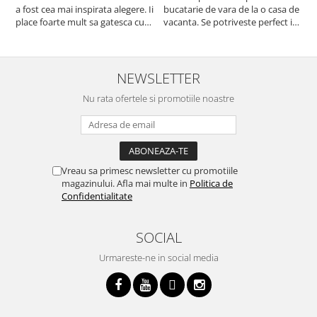
a fost cea mai inspirata alegere. Ii
bucatarie de vara de la o casa de
c
place foarte mult sa gatesca cu
vacanta. Se potriveste perfect in
c
acest aparat, fara efort si fara sa
decor, se curata perfect, este
v
trebuiasca sa tot invarta in
practic si util. Calitate foarte
b
cratita...ma gandesc serios sa imi
buna, recomand cu drag !
v
cumpar si eu! Recomand mult !
m
NEWSLETTER
Nu rata ofertele si promotiile noastre
Vreau sa primesc newsletter cu promotiile
magazinului. Afla mai multe in
Politica de
Confidentialitate
SOCIAL
Urmareste-ne in social media