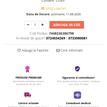
Culoare
:
Crom
STOC LIMITAT
Data de livrare:
poimaine, 11.08.2026
ADAUGA IN COS
Cod Produs:
7448336386798
Ai nevoie de ajutor?
0724034269
/
0733980081
Adauga la Favorite
Cere informatii
PRODUSE PREMIUM!
Siguranta si comoditate!
Garantam calitatea tuturor
Poti achita online cu cardul, ramburs
produselor de pe site!
sau chiar in rate!
Livrare oriunde
Consultant dedicat
Parteneri DPD, livram rapid, sigur si
Zilnic intre 9.30-19.00 Telefonic sau