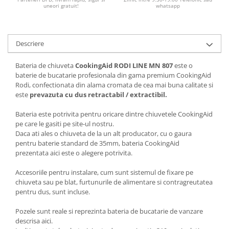
uneori gratuit!
whatsapp
Descriere
Bateria de chiuveta
CookingAid RODI LINE MN 807
este o
baterie de bucatarie profesionala din gama premium CookingAid
Rodi, confectionata din alama cromata de cea mai buna calitate si
este
prevazuta cu dus retractabil / extractibil.
Bateria este potrivita pentru oricare dintre chiuvetele CookingAid
pe care le gasiti pe site-ul nostru.
Daca ati ales o chiuveta de la un alt producator, cu o gaura
pentru baterie standard de 35mm, bateria CookingAid
prezentata aici este o alegere potrivita.
Accesoriile pentru instalare, cum sunt sistemul de fixare pe
chiuveta sau pe blat, furtunurile de alimentare si contragreutatea
pentru dus, sunt incluse.
Pozele sunt reale si reprezinta bateria de bucatarie de vanzare
descrisa aici.