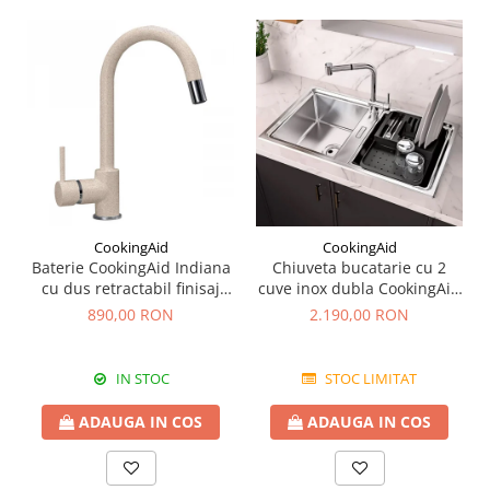
CookingAid
CookingAid
Baterie CookingAid Indiana
Chiuveta bucatarie cu 2
cu dus retractabil finisaj
cuve inox dubla CookingAid
granit Bej Pigmentat /
FUSION 86BB
890,00 RON
2.190,00 RON
Avena
IN STOC
STOC LIMITAT
ADAUGA IN COS
ADAUGA IN COS