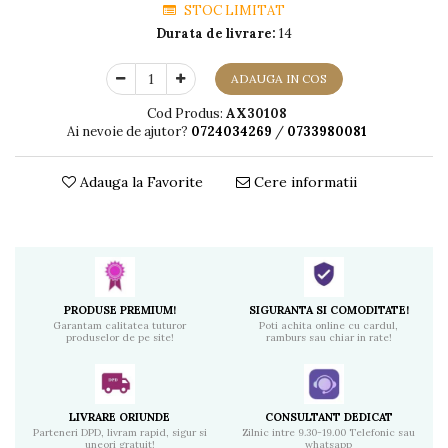
STOC LIMITAT
Durata de livrare:
14
ADAUGA IN COS
Cod Produs:
AX30108
Ai nevoie de ajutor?
0724034269
/
0733980081
Adauga la Favorite
Cere informatii
PRODUSE PREMIUM!
SIGURANTA SI COMODITATE!
Garantam calitatea tuturor
Poti achita online cu cardul,
produselor de pe site!
ramburs sau chiar in rate!
LIVRARE ORIUNDE
CONSULTANT DEDICAT
Parteneri DPD, livram rapid, sigur si
Zilnic intre 9.30-19.00 Telefonic sau
uneori gratuit!
whatsapp