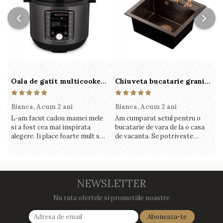
Oala de gatit multicooker 11 functii Instant Pot Pro Crisp 8 + Air Fryer 7.6 lt
Chiuveta bucatarie granit cu finisaj negru perlat/cupru Steingran Art Copper cu dozator si baterie Quadron
Bianca,
Acum 2 ani
Bianca,
Acum 2 ani
V
L-am facut cadou mamei mele
Am cumparat setul pentru o
S
si a fost cea mai inspirata
bucatarie de vara de la o casa
c
alegere. Ii place foarte mult sa
de vacanta. Se potriveste
c
gatesca cu acest aparat, fara
perfect in decor, se curata
v
efort si fara sa trebuiasca sa
perfect, este practic si util.
î
tot invarta in cratita...ma
Calitate foarte buna, recomand
v
gandesc serios sa imi cumpar
cu drag !
m
si eu! Recomand mult !
NEWSLETTER
Nu rata ofertele si promotiile noastre