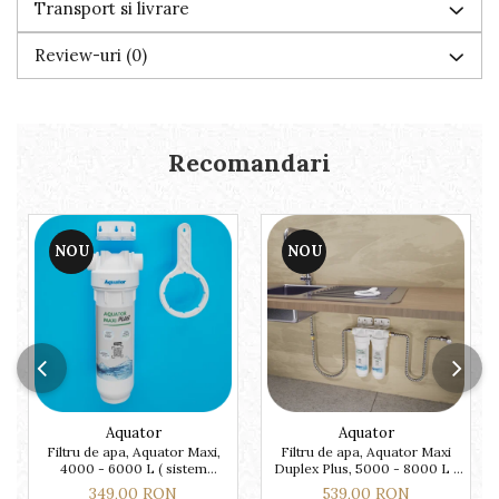
Transport si livrare
Review-uri
(0)
Recomandari
NOU
NOU
Aquator
Aquator
Filtru de apa, Aquator Maxi,
Filtru de apa, Aquator Maxi
4000 - 6000 L ( sistem
Duplex Plus, 5000 - 8000 L (
complet )
sistem complet )
349,00 RON
539,00 RON