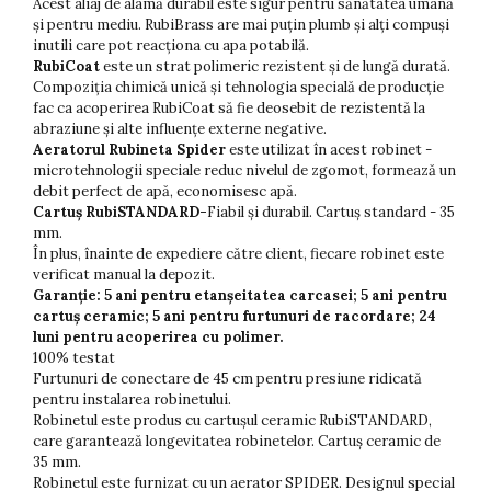
Acest aliaj de alamă durabil este sigur pentru sănătatea umană
și pentru mediu. RubiBrass are mai puțin plumb și alți compuși
inutili care pot reacționa cu apa potabilă.
RubiCoat
este un strat polimeric rezistent și de lungă durată.
Compoziția chimică unică și tehnologia specială de producție
fac ca acoperirea RubiCoat să fie deosebit de rezistentă la
abraziune și alte influențe externe negative.
Aeratorul Rubineta Spider
este utilizat în acest robinet -
microtehnologii speciale reduc nivelul de zgomot, formează un
debit perfect de apă, economisesc apă.
Cartuș RubiSTANDARD-
Fiabil și durabil. Cartuș standard - 35
mm.
În plus, înainte de expediere către client, fiecare robinet este
verificat manual la depozit.
Garanție: 5 ani pentru etanșeitatea carcasei; 5 ani pentru
cartuș ceramic; 5 ani pentru furtunuri de racordare; 24
luni pentru acoperirea cu polimer.
100% testat
Furtunuri de conectare de 45 cm pentru presiune ridicată
pentru instalarea robinetului.
Robinetul este produs cu cartușul ceramic RubiSTANDARD,
care garantează longevitatea robinetelor. Cartuș ceramic de
35 mm.
Robinetul este furnizat cu un aerator SPIDER. Designul special