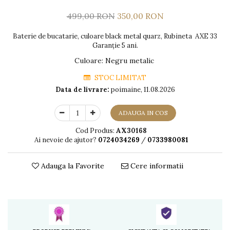
499,00 RON
350,00 RON
Baterie de bucatarie, culoare black metal quarz, Rubineta AXE 33
Garanție 5 ani.
Culoare
:
Negru metalic
STOC LIMITAT
Data de livrare:
poimaine, 11.08.2026
ADAUGA IN COS
Cod Produs:
AX30168
Ai nevoie de ajutor?
0724034269
/
0733980081
Adauga la Favorite
Cere informatii