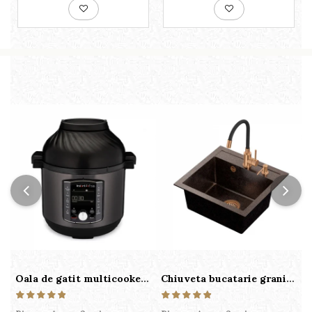
Oala de gatit multicooker 11 functii Instant Pot Pro Crisp 8 + Air Fryer 7.6 lt
Chiuveta bucatarie granit cu finisaj negru perlat/cupru Steingran Art Copper cu dozator si baterie Quadron