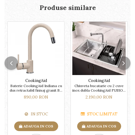
Produse similare
CookingAid
CookingAid
Baterie CookingAid Indiana cu
Chiuveta bucatarie cu 2 cuve
dus retractabil finisaj granit Bej
inox dubla CookingAid FUSION
Pigmentat / Avena
86BB
890,00 RON
2.190,00 RON
IN STOC
STOC LIMITAT
ADAUGA IN COS
ADAUGA IN COS