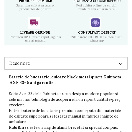
PRODUSE PREMIUM!
SIGURANTA SI COMODITATE!
Garantam calitatea tuturor
Poti achita online cu cardul,
produselor de pe site!
ramburs sau chiar in rate!
LIVRARE ORIUNDE
CONSULTANT DEDICAT
Parteneri DPD, livram rapid, sigur si
Zilnic intre 9.30-19.00 Telefonic sau
uneori gratuit!
whatsapp
Descriere
Baterie de bucatarie, culoare black metal quarz, Rubineta
AXE 33- 5 ani garantie
Seria Axe -33 de la Rubineta are un design modern popular si
cele mai noi tehnologii de acoperire la un raport calitate-preț
excelent.
Este o baterie de bucatarie premium conceputa din materiale
de calitate superioara si testata manual in fabrica inainte de
ambalare.
RubiBrass
este un aliaj de alamă brevetat și special compus.