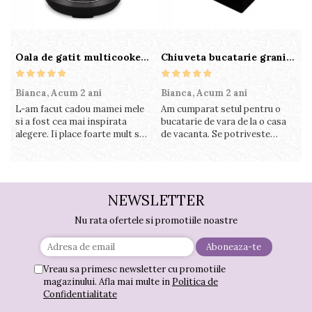
Oala de gatit multicooker 11 functii Instant Pot Pro Crisp 8 + Air Fryer 7.6 lt
Chiuveta bucatarie granit cu finisaj negru perlat/cupru Steingran Art Copper cu dozator si baterie Quadron
Bianca,
Acum 2 ani
Bianca,
Acum 2 ani
V
L-am facut cadou mamei mele
Am cumparat setul pentru o
S
si a fost cea mai inspirata
bucatarie de vara de la o casa
c
alegere. Ii place foarte mult sa
de vacanta. Se potriveste
c
gatesca cu acest aparat, fara
perfect in decor, se curata
v
efort si fara sa trebuiasca sa
perfect, este practic si util.
î
tot invarta in cratita...ma
Calitate foarte buna, recomand
v
gandesc serios sa imi cumpar
cu drag !
m
si eu! Recomand mult !
NEWSLETTER
Nu rata ofertele si promotiile noastre
Vreau sa primesc newsletter cu promotiile
magazinului. Afla mai multe in
Politica de
Confidentialitate