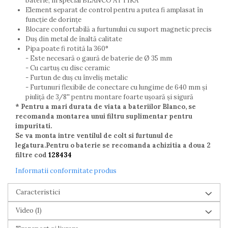
baterie, în special BLANCO ATTIKA
Element separat de control pentru a putea fi amplasat în
funcție de dorințe
Blocare confortabilă a furtunului cu suport magnetic precis
Duș din metal de înaltă calitate
Pipa poate fi rotită la 360°
- Este necesară o gaură de baterie de Ø 35 mm
- Cu cartuș cu disc ceramic
- Furtun de duș cu înveliș metalic
- Furtunuri flexibile de conectare cu lungime de 640 mm și
piuliță de 3/8'' pentru montare foarte ușoară și sigură
* Pentru a mari durata de viata a bateriilor Blanco, se
recomanda montarea unui filtru suplimentar pentru
impuritati.
Se va monta intre ventilul de colt si furtunul de
legatura.Pentru o baterie se recomanda achizitia a doua 2
filtre cod
128434
Informatii conformitate produs
Caracteristici
Video
(1)