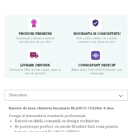
PRODUSE PREMIUM!
SIGURANTA SI COMODITATE!
Garantam calitatea tuturor
Poti achita online cu cardul,
produselor de pe site!
ramburs sau chiar in rate!
LIVRARE ORIUNDE
CONSULTANT DEDICAT
Parteneri DPD, livram rapid, sigur si
Zilnic intre 9.30-19.00 Telefonic sau
uneori gratuit!
whatsapp
Descriere
Baterie de inox chiuveta bucatarie BLANCO CULINA-S duo
Design al sistemului la standarde profesionale
Baterii cu dublă comandă cu design exclusivist
Se potrivește perfect cu cuvele SteelArt fără zonă pentru