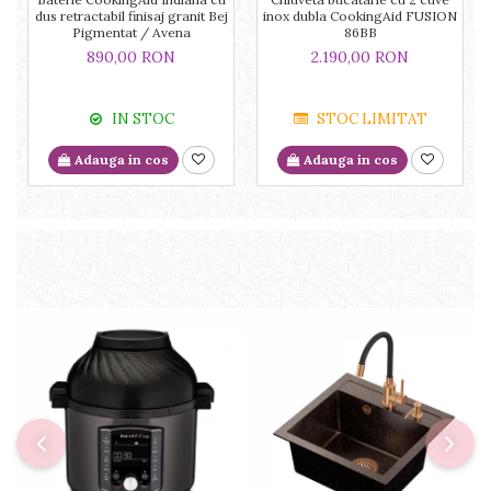
dus retractabil finisaj granit Bej
inox dubla CookingAid FUSION
Pigmentat / Avena
86BB
890,00 RON
2.190,00 RON
IN STOC
STOC LIMITAT
Adauga in cos
Adauga in cos