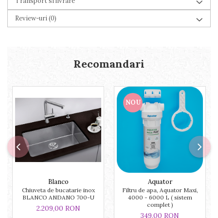
Transport si livrare
Review-uri
(0)
Recomandari
NOU
Blanco
Aquator
Chiuveta de bucatarie inox
Filtru de apa, Aquator Maxi,
BLANCO ANDANO 700-U
4000 - 6000 L ( sistem
complet )
2.209,00 RON
349,00 RON