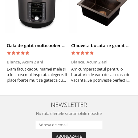
Oala de gatit multicooker 11 functii Instant Pot Pro Crisp 8 + Air Fryer 7.6 lt
Chiuveta bucatarie granit cu finisaj negru perlat/cupru Steingran Art Copper cu dozator si baterie Quadron
Bianca,
Acum 2 ani
Bianca,
Acum 2 ani
V
L-am facut cadou mamei mele si
Am cumparat setul pentru o
S
a fost cea mai inspirata alegere. Ii
bucatarie de vara de la o casa de
c
place foarte mult sa gatesca cu
vacanta. Se potriveste perfect in
c
acest aparat, fara efort si fara sa
decor, se curata perfect, este
v
trebuiasca sa tot invarta in
practic si util. Calitate foarte
b
cratita...ma gandesc serios sa imi
buna, recomand cu drag !
v
cumpar si eu! Recomand mult !
m
NEWSLETTER
Nu rata ofertele si promotiile noastre