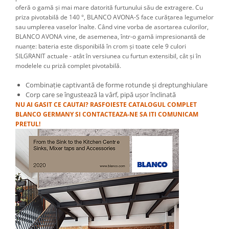
oferă o gamă și mai mare datorită furtunului său de extragere. Cu
priza pivotabilă de 140 °, BLANCO AVONA-S face curățarea legumelor
sau umplerea vaselor înalte. Când vine vorba de asortarea culorilor,
BLANCO AVONA vine, de asemenea, într-o gamă impresionantă de
nuanțe: bateria este disponibilă în crom și toate cele 9 culori
SILGRANIT actuale - atât în ​​versiunea cu furtun extensibil, cât și în
modelele cu priză complet pivotabilă.
Combinație captivantă de forme rotunde și dreptunghiulare
Corp care se îngustează la vârf, pipă ușor înclinată
NU AI GASIT CE CAUTAI? RASFOIESTE CATALOGUL COMPLET
BLANCO GERMANY SI CONTACTEAZA-NE SA ITI COMUNICAM
PRETUL!