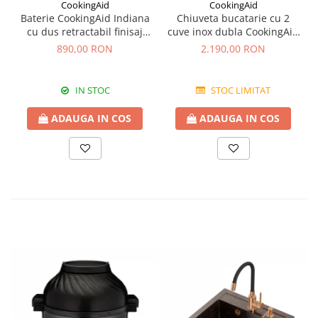
CookingAid
CookingAid
Baterie CookingAid Indiana
Chiuveta bucatarie cu 2
cu dus retractabil finisaj
cuve inox dubla CookingAid
granit Bej Pigmentat /
FUSION 86BB
890,00 RON
2.190,00 RON
Avena
IN STOC
STOC LIMITAT
ADAUGA IN COS
ADAUGA IN COS