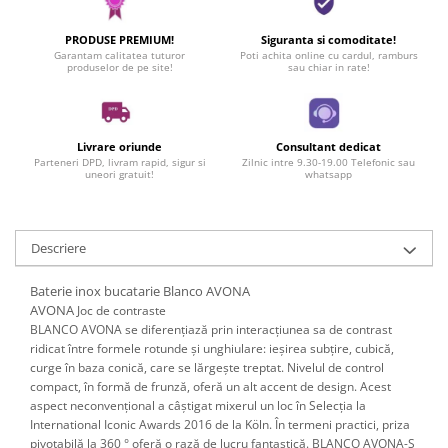
PRODUSE PREMIUM!
Siguranta si comoditate!
Garantam calitatea tuturor
Poti achita online cu cardul, ramburs
produselor de pe site!
sau chiar in rate!
Livrare oriunde
Consultant dedicat
Parteneri DPD, livram rapid, sigur si
Zilnic intre 9.30-19.00 Telefonic sau
uneori gratuit!
whatsapp
Descriere
Baterie inox bucatarie Blanco AVONA
AVONA
Joc de contraste
BLANCO AVONA se diferențiază prin interacțiunea sa de contrast
ridicat între formele rotunde și unghiulare: ieșirea subțire, cubică,
curge în baza conică, care se lărgește treptat. Nivelul de control
compact, în formă de frunză, oferă un alt accent de design. Acest
aspect neconvențional a câștigat mixerul un loc în Selecția la
International Iconic Awards 2016 de la Köln. În termeni practici, priza
pivotabilă la 360 ° oferă o rază de lucru fantastică. BLANCO AVONA-S