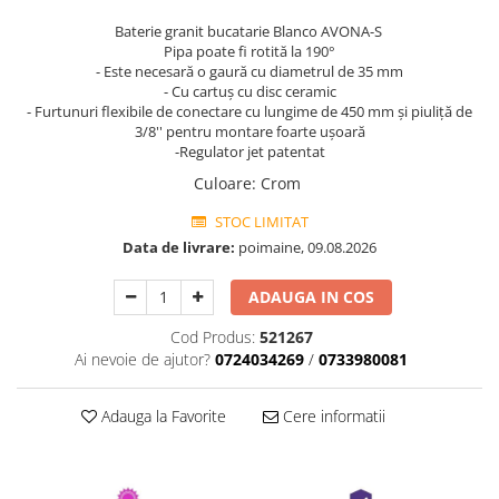
Baterie granit bucatarie Blanco AVONA-S
Pipa poate fi rotită la 190°
- Este necesară o gaură cu diametrul de 35 mm
- Cu cartuș cu disc ceramic
- Furtunuri flexibile de conectare cu lungime de 450 mm și piuliță de
3/8'' pentru montare foarte ușoară
-Regulator jet patentat
Culoare
:
Crom
STOC LIMITAT
Data de livrare:
poimaine, 09.08.2026
ADAUGA IN COS
Cod Produs:
521267
Ai nevoie de ajutor?
0724034269
/
0733980081
Adauga la Favorite
Cere informatii