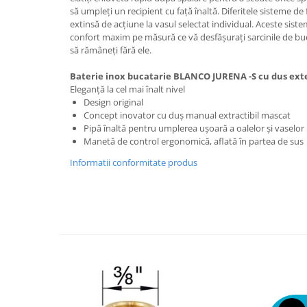
să umpleți un recipient cu față înaltă. Diferitele sisteme d
extinsă de acțiune la vasul selectat individual. Aceste siste
confort maxim pe măsură ce vă desfășurați sarcinile de bucă
să rămâneți fără ele.
Baterie inox bucatarie BLANCO JURENA -S cu dus exte
Eleganță la cel mai înalt nivel
Design original
Concept inovator cu duș manual extractibil mascat
Pipă înaltă pentru umplerea ușoară a oalelor și vaselor
Manetă de control ergonomică, aflată în partea de sus
Informatii conformitate produs