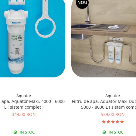
NOU
Aquator
Aquator
e apa, Aquator Maxi, 4000 - 6000
Filtru de apa, Aquator Maxi Dup
L ( sistem complet )
5000 - 8000 L ( sistem comp
349,00 RON
539,00 RON
IN STOC
IN STOC