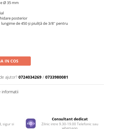
 de Ø 35 mm
ial
ghidare posterior
 lungime de 450 și piuliță de 3/8'' pentru
A IN COS
de ajutor?
0724034269
/
0733980081
informatii
Distribuie
pe
Facebook
e
Consultant dedicat
, sigur si
Zilnic intre 9.30-19.00 Telefonic sau
whatsapp