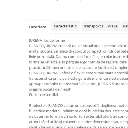
Caracteristici
Transport si livrare
Re
Descriere
JURENA Joc de forme
BLANCO JURENA creează un joc vizual prin elemente ale mod
înaltă, subțire, se ridică din corpul compact, cilindric al bat
linie orizontală. Dar nu complet: înclină ușor chiar înainte 
forme se reflectă și în pârghia ergonomică de reglare, care 
practici, înălțimea orificiului de evacuare facilitează umpler
BLANCO JURENA-S oferă o flexibilitate și mai mare datorită p
Caracteristica principală este gura de mână, care este ascun
aproape complet neobservată. Ca atare, JURENA-S are și asp
singură bucată de metal”.
Furtun extensibil
Robinetele BLANCO cu furtun extensibil îndeplinesc toate 
bucătărie modern. Indiferent dacă bucătăria dvs. este co
de baterii în formă de S cu furtun extensibil oferă un conf
atunci când utilizați chiuvete de orice dimensiune sau desig
clătiți chiuveta rapid după spălare pentru a scoate orice 