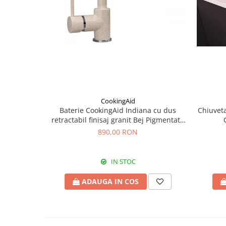
CookingAid
Baterie CookingAid Indiana cu dus
Chiuveta
retractabil finisaj granit Bej Pigmentat /
Avena
890,00 RON
IN STOC
ADAUGA IN COS