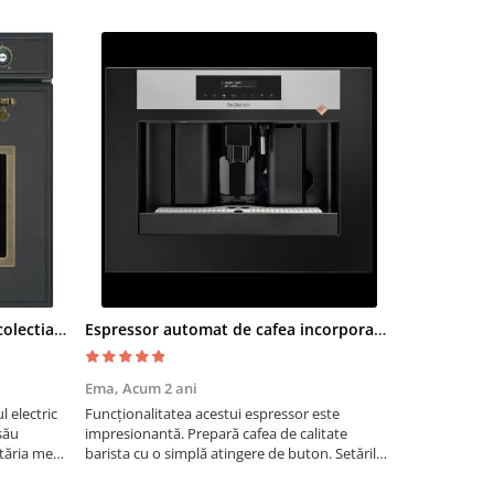
Cuptor electric SMEG SF700AO colectia Cortina
Espressor automat de cafea incorporabil De Dietrich Platinum
Moara cere
Ema,
Acum 2 ani
Paul G,
Acum
 electric
Funcționalitatea acestui espressor este
Recomand moa
său
impresionantă. Prepară cafea de calitate
are nevoie de
tăria mea,
barista cu o simplă atingere de buton. Setările
măcinarea cer
tirea
sunt ușor de personalizat, permițând ajustarea
fie pentru ac
intensității, temperaturii și cantității de cafea
dimensiuni. E