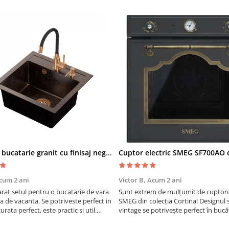
Chiuveta bucatarie granit cu finisaj negru perlat/cupru Steingran Art Copper cu dozator si baterie Quadron
cum 2 ani
Victor B,
Acum 2 ani
at setul pentru o bucatarie de vara
Sunt extrem de mulțumit de cuptorul
sa de vacanta. Se potriveste perfect in
SMEG din colecția Cortina! Designul 
urata perfect, este practic si util.
vintage se potrivește perfect în bucă
oarte buna, recomand cu drag !
iar funcțiile variate de gătit fac pregă
meselor o plăcere.