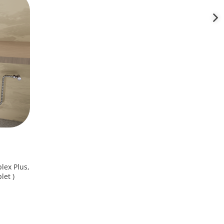
lex Plus,
let )