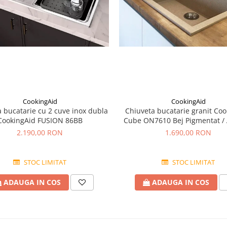
CookingAid
CookingAid
 bucatarie cu 2 cuve inox dubla
Chiuveta bucatarie granit Coo
CookingAid FUSION 86BB
Cube ON7610 Bej Pigmentat /
accesorii montaj
2.190,00 RON
1.690,00 RON
STOC LIMITAT
STOC LIMITAT
ADAUGA IN COS
ADAUGA IN COS