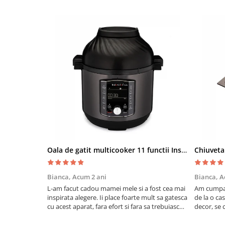
Oala de gatit multicooker 11 functii Instant Pot Pro Crisp 8 + Air Fryer 7.6 lt
Bianca,
Acum 2 ani
Bianca,
A
L-am facut cadou mamei mele si a fost cea mai
Am cumpar
inspirata alegere. Ii place foarte mult sa gatesca
de la o ca
cu acest aparat, fara efort si fara sa trebuiasca
decor, se c
sa tot invarta in cratita...ma gandesc serios sa
Calitate f
imi cumpar si eu! Recomand mult !