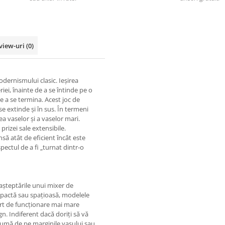
view-uri
(0)
ernismului clasic. Ieșirea
eriei, înainte de a se întinde pe o
de a se termina. Acest joc de
se extinde și în sus. În termeni
ea vaselor și a vaselor mari.
rizei sale extensibile.
să atât de eficient încât este
ectul de a fi „turnat dintr-o
așteptările unui mixer de
mpactă sau spațioasă, modelele
ort de funcționare mai mare
n. Indiferent dacă doriți să vă
spumă de pe marginile vasului sau