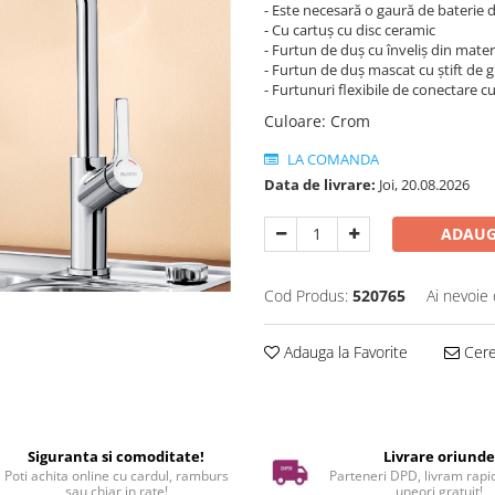
- Este necesară o gaură de baterie
- Cu cartuș cu disc ceramic
- Furtun de duș cu înveliș din mater
- Furtun de duș mascat cu știft de 
- Furtunuri flexibile de conectare cu
Culoare
:
Crom
LA COMANDA
Data de livrare:
Joi, 20.08.2026
ADAUG
Cod Produs:
520765
Ai nevoie 
Adauga la Favorite
Cere 
Siguranta si comoditate!
Livrare oriund
Poti achita online cu cardul, ramburs
Parteneri DPD, livram rapid
sau chiar in rate!
uneori gratuit!