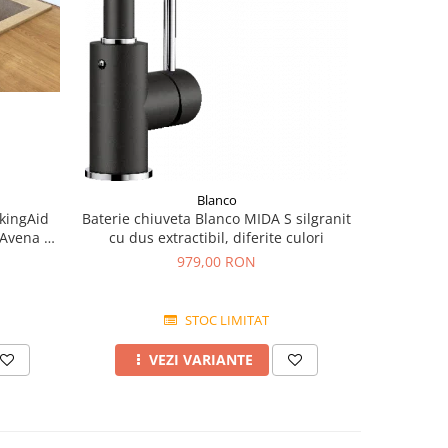
Blanco
kingAid
Baterie chiuveta Blanco MIDA S silgranit
BLANCO 
 Avena +
cu dus extractibil, diferite culori
finis
979,00 RON
STOC LIMITAT
VEZI VARIANTE
A