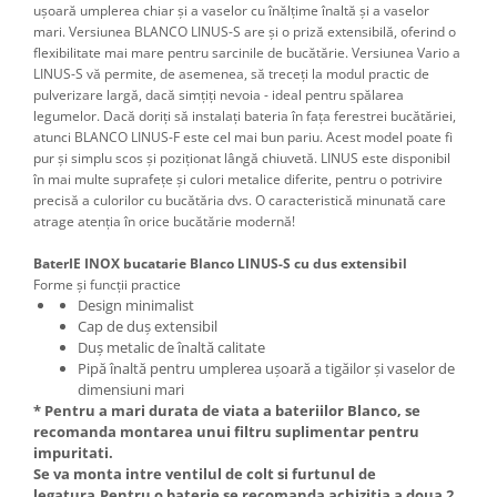
ușoară umplerea chiar și a vaselor cu înălțime înaltă și a vaselor
mari. Versiunea BLANCO LINUS-S are și o priză extensibilă, oferind o
flexibilitate mai mare pentru sarcinile de bucătărie. Versiunea Vario a
LINUS-S vă permite, de asemenea, să treceți la modul practic de
pulverizare largă, dacă simțiți nevoia - ideal pentru spălarea
legumelor. Dacă doriți să instalați bateria în fața ferestrei bucătăriei,
atunci BLANCO LINUS-F este cel mai bun pariu. Acest model poate fi
pur și simplu scos și poziționat lângă chiuvetă. LINUS este disponibil
în mai multe suprafețe și culori metalice diferite, pentru o potrivire
precisă a culorilor cu bucătăria dvs. O caracteristică minunată care
atrage atenția în orice bucătărie modernă!
BaterIE INOX bucatarie Blanco LINUS-S cu dus extensibil
Forme și funcții practice
Design minimalist
Cap de duș extensibil
Duș metalic de înaltă calitate
Pipă înaltă pentru umplerea ușoară a tigăilor și vaselor de
dimensiuni mari
* Pentru a mari durata de viata a bateriilor Blanco, se
recomanda montarea unui filtru suplimentar pentru
impuritati.
Se va monta intre ventilul de colt si furtunul de
legatura.Pentru o baterie se recomanda achizitia a doua 2