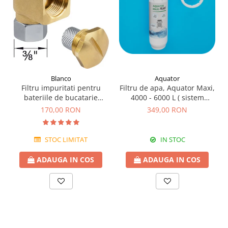
Blanco
Aquator
Filtru impuritati pentru
Filtru de apa, Aquator Maxi,
bateriile de bucatarie
4000 - 6000 L ( sistem
Blanco
complet )
170,00 RON
349,00 RON
STOC LIMITAT
IN STOC
ADAUGA IN COS
ADAUGA IN COS