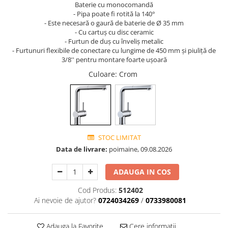
Baterie cu monocomandă
- Pipa poate fi rotită la 140°
- Este necesară o gaură de baterie de Ø 35 mm
- Cu cartuș cu disc ceramic
- Furtun de duș cu înveliș metalic
- Furtunuri flexibile de conectare cu lungime de 450 mm și piuliță de
3/8'' pentru montare foarte ușoară
Culoare
: Crom
STOC LIMITAT
Data de livrare:
poimaine, 09.08.2026
ADAUGA IN COS
Cod Produs:
512402
Ai nevoie de ajutor?
0724034269
/
0733980081
Adauga la Favorite
Cere informatii