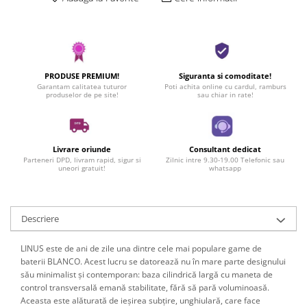
PRODUSE PREMIUM!
Siguranta si comoditate!
Garantam calitatea tuturor
Poti achita online cu cardul, ramburs
produselor de pe site!
sau chiar in rate!
Livrare oriunde
Consultant dedicat
Parteneri DPD, livram rapid, sigur si
Zilnic intre 9.30-19.00 Telefonic sau
uneori gratuit!
whatsapp
Descriere
LINUS este de ani de zile una dintre cele mai populare game de
baterii BLANCO. Acest lucru se datorează nu în mare parte designului
său minimalist și contemporan: baza cilindrică largă cu maneta de
control transversală emană stabilitate, fără să pară voluminoasă.
Aceasta este alăturată de ieșirea subțire, unghiulară, care face