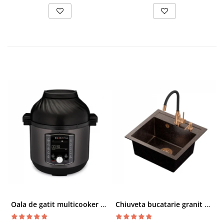
Oala de gatit multicooker 11 functii Instant Pot Pro Crisp 8 + Air Fryer 7.6 lt
Chiuveta bucatarie granit cu finisaj negru perlat/cupru Steingran Art Copper cu dozator si baterie Quadron