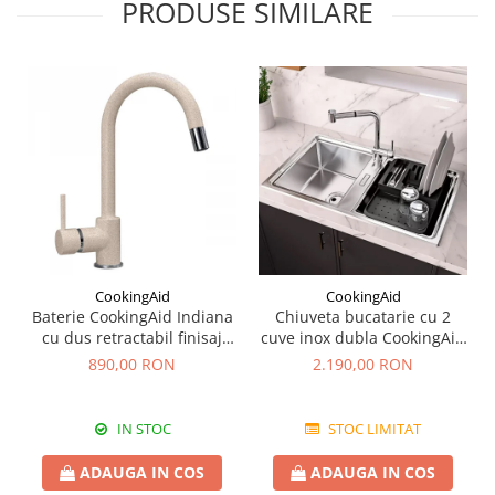
PRODUSE SIMILARE
CookingAid
CookingAid
Baterie CookingAid Indiana
Chiuveta bucatarie cu 2
cu dus retractabil finisaj
cuve inox dubla CookingAid
granit Bej Pigmentat /
FUSION 86BB
890,00 RON
2.190,00 RON
Avena
IN STOC
STOC LIMITAT
ADAUGA IN COS
ADAUGA IN COS