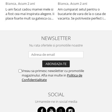
Bianca,
Acum 2 ani
Bianca,
Acum 2 ani
V
L-am facut cadou mamei mele si
Am cumparat setul pentru o
S
a fost cea mai inspirata alegere. Ii
bucatarie de vara de la o casa de
c
place foarte mult sa gatesca cu
vacanta. Se potriveste perfect in
c
acest aparat, fara efort si fara sa
decor, se curata perfect, este
v
trebuiasca sa tot invarta in
practic si util. Calitate foarte
b
cratita...ma gandesc serios sa imi
buna, recomand cu drag !
v
cumpar si eu! Recomand mult !
m
NEWSLETTER
Nu rata ofertele si promotiile noastre
Vreau sa primesc newsletter cu promotiile
magazinului. Afla mai multe in
Politica de
Confidentialitate
SOCIAL
Urmareste-ne in social media