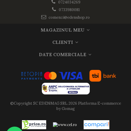
0724034269
0733980081
comenzi@edenshop.ro
MAGAZINUL MEU
CLIENTI
DATE COMERCIALE
©Copyright SC EDENMAG SRL 2026
Platforma E-commerce
by Gomag