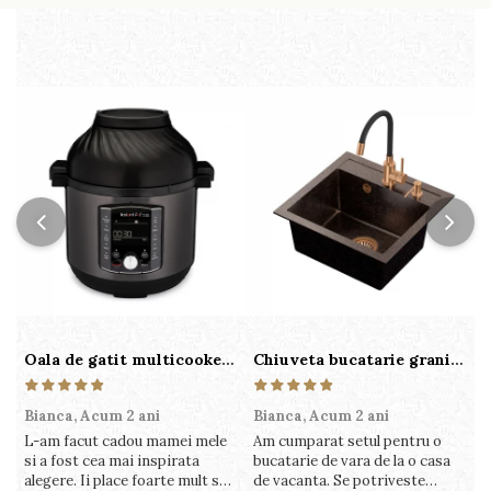
Oala de gatit multicooker 11 functii Instant Pot Pro Crisp 8 + Air Fryer 7.6 lt
Chiuveta bucatarie granit cu finisaj negru perlat/cupru Steingran Art Copper cu dozator si baterie Quadron
Bianca,
Acum 2 ani
Bianca,
Acum 2 ani
V
L-am facut cadou mamei mele
Am cumparat setul pentru o
S
si a fost cea mai inspirata
bucatarie de vara de la o casa
c
alegere. Ii place foarte mult sa
de vacanta. Se potriveste
c