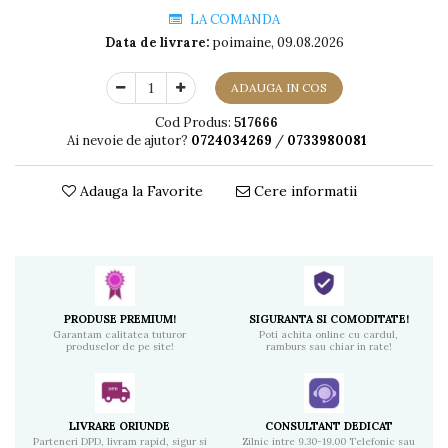
LA COMANDA
Data de livrare:
poimaine, 09.08.2026
ADAUGA IN COS
Cod Produs:
517666
Ai nevoie de ajutor?
0724034269
/
0733980081
Adauga la Favorite
Cere informatii
PRODUSE PREMIUM!
SIGURANTA SI COMODITATE!
Garantam calitatea tuturor
Poti achita online cu cardul,
produselor de pe site!
ramburs sau chiar in rate!
LIVRARE ORIUNDE
CONSULTANT DEDICAT
Parteneri DPD, livram rapid, sigur si
Zilnic intre 9.30-19.00 Telefonic sau