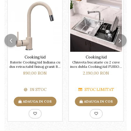
CookingAid
CookingAid
Baterie CookingAid Indiana cu
Chiuveta bucatarie cu 2 cuve
dus retractabil finisaj granit Bej
inox dubla CookingAid FUSION
Pigmentat / Avena
86BB
890,00 RON
2.190,00 RON
IN STOC
STOC LIMITAT
ADAUGA IN COS
ADAUGA IN COS