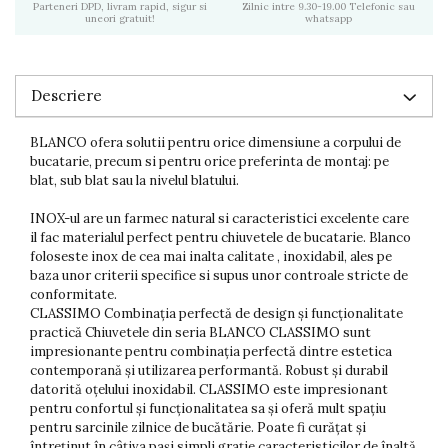
Parteneri DPD, livram rapid, sigur si
Zilnic intre 9.30-19.00 Telefonic sau
uneori gratuit!
whatsapp
Descriere
BLANCO ofera solutii pentru orice dimensiune a corpului de
bucatarie, precum si pentru orice preferinta de montaj: pe
blat, sub blat sau la nivelul blatului.
INOX-ul are un farmec natural si caracteristici excelente care
il fac materialul perfect pentru chiuvetele de bucatarie. Blanco
foloseste inox de cea mai inalta calitate , inoxidabil, ales pe
baza unor criterii specifice si supus unor controale stricte de
conformitate.
CLASSIMO Combinația perfectă de design și funcționalitate
practică Chiuvetele din seria BLANCO CLASSIMO sunt
impresionante pentru combinația perfectă dintre estetica
contemporană și utilizarea performantă. Robust și durabil
datorită oțelului inoxidabil. CLASSIMO este impresionant
pentru confortul și funcționalitatea sa și oferă mult spațiu
pentru sarcinile zilnice de bucătărie. Poate fi curățat și
întreținut în câțiva pași simpli grație caracteristicilor de înaltă