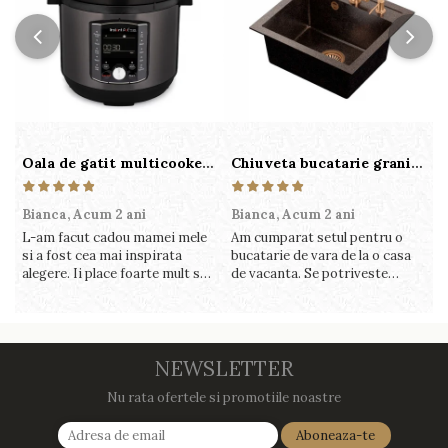
Oala de gatit multicooker 11 functii Instant Pot Pro Crisp 8 + Air Fryer 7.6 lt
Chiuveta bucatarie granit cu finisaj negru perlat/cupru Steingran Art Copper cu dozator si baterie Quadron
Bianca,
Acum 2 ani
Bianca,
Acum 2 ani
V
L-am facut cadou mamei mele
Am cumparat setul pentru o
S
si a fost cea mai inspirata
bucatarie de vara de la o casa
c
alegere. Ii place foarte mult sa
de vacanta. Se potriveste
c
gatesca cu acest aparat, fara
perfect in decor, se curata
v
efort si fara sa trebuiasca sa
perfect, este practic si util.
î
tot invarta in cratita...ma
Calitate foarte buna, recomand
v
gandesc serios sa imi cumpar
cu drag !
m
si eu! Recomand mult !
NEWSLETTER
Nu rata ofertele si promotiile noastre