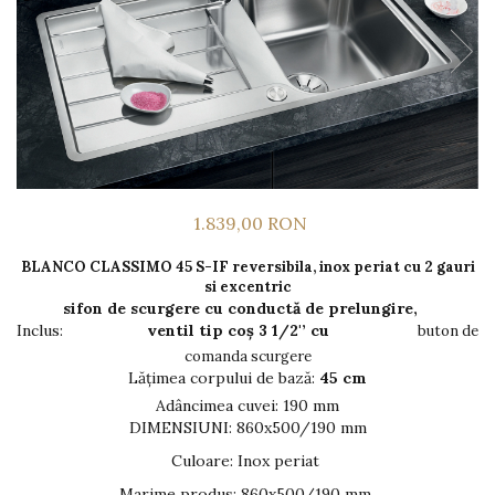
Prajitoare de paine
chiuvete
Sonerii electrice
Espressoare cafea
Rasnite de cafea
Accesorii chiuvete bucatarie
Construieste singur
Aparate de gatit-aragazuri
Roboti de bucatarie
Gratar protectie chiuveta
Module
Masina de spalat vase
Spumarea laptelui
Scurgator farfurii
Panouri si rame
Accesorii
Suporti burete
Tocatoare lemn si sticla
Seturi Electrocasnice
Sisteme de scurgere si cleme
Tavita scurgere vase/legume/fructe
1.839,00 RON
Dispenser detergent
BLANCO CLASSIMO 45 S-IF reversibila, inox periat cu 2 gauri
si excentric
sifon de scurgere cu conductă de prelungire,
Inclus:
ventil tip coș 3 1/2'’ cu
buton de
comanda scurgere
Lățimea corpului de bază:
45 cm
Adâncimea cuvei: 190 mm
DIMENSIUNI: 860x500/190 mm
Culoare
:
Inox periat
Marime produs
:
860x500/190 mm