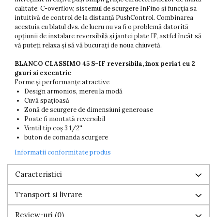
calitate: C-overflow, sistemul de scurgere InFino și funcția sa
intuitivă de control de la distanță PushControl. Combinarea
acestuia cu blatul dvs. de lucru nu va fi o problemă datorită
opțiunii de instalare reversibilă și jantei plate IF, astfel încât să
vă puteți relaxa și să vă bucurați de noua chiuvetă.
BLANCO CLASSIMO 45 S-IF reversibila, inox periat cu 2
gauri si excentric
Forme și performanțe atractive
Design armonios, mereu la modă
Cuvă spațioasă
Zonă de scurgere de dimensiuni generoase
Poate fi montată reversibil
Ventil tip coș 3 1/2''
buton de comanda scurgere
Informatii conformitate produs
Caracteristici
Transport si livrare
Review-uri
(0)