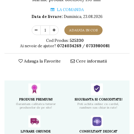
LA COMANDA
Data de livrare:
Duminica, 23.08.2026
ADAUGA IN COS
Cod Produs:
525330
Ai nevoie de ajutor?
0724034269
/
0733980081
Adauga la Favorite
Cere informatii
PRODUSE PREMIUM!
SIGURANTA SI COMODITATE!
Garantam calitatea tuturor
Poti achita online cu cardul,
produselor de pe site!
ramburs sau chiar in rate!
LIVRARE ORIUNDE
CONSULTANT DEDICAT