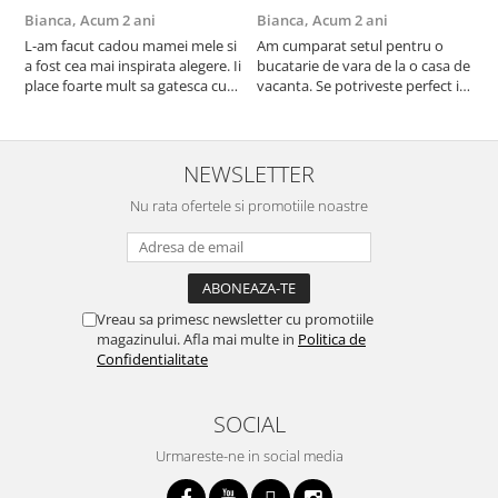
Bianca,
Acum 2 ani
Bianca,
Acum 2 ani
V
L-am facut cadou mamei mele si
Am cumparat setul pentru o
S
a fost cea mai inspirata alegere. Ii
bucatarie de vara de la o casa de
c
place foarte mult sa gatesca cu
vacanta. Se potriveste perfect in
c
acest aparat, fara efort si fara sa
decor, se curata perfect, este
v
trebuiasca sa tot invarta in
practic si util. Calitate foarte
b
cratita...ma gandesc serios sa imi
buna, recomand cu drag !
v
cumpar si eu! Recomand mult !
m
NEWSLETTER
Nu rata ofertele si promotiile noastre
Vreau sa primesc newsletter cu promotiile
magazinului. Afla mai multe in
Politica de
Confidentialitate
SOCIAL
Urmareste-ne in social media