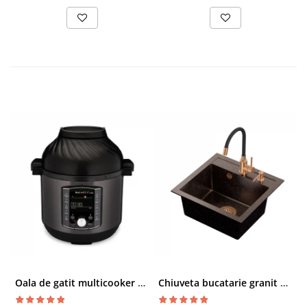
Oala de gatit multicooker 11 functii Instant Pot Pro Crisp 8 + Air Fryer 7.6 lt
Chiuveta bucatarie granit cu finisaj negru perlat/cupru Steingran Art Copper cu dozator si baterie Quadron