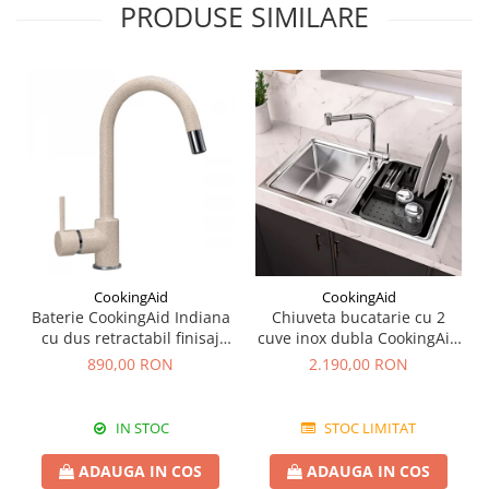
PRODUSE SIMILARE
CookingAid
CookingAid
Baterie CookingAid Indiana
Chiuveta bucatarie cu 2
cu dus retractabil finisaj
cuve inox dubla CookingAid
granit Bej Pigmentat /
FUSION 86BB
890,00 RON
2.190,00 RON
Avena
IN STOC
STOC LIMITAT
ADAUGA IN COS
ADAUGA IN COS