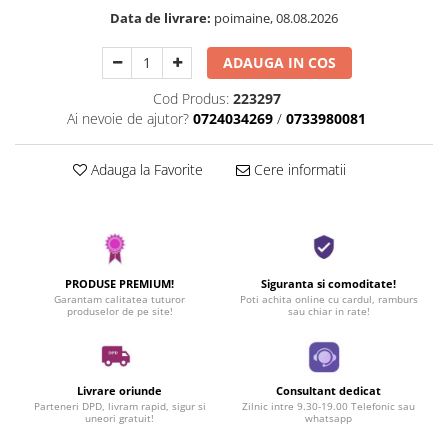
Data de livrare:
poimaine, 08.08.2026
ADAUGA IN COS
Cod Produs:
223297
Ai nevoie de ajutor?
0724034269
/
0733980081
Adauga la Favorite
Cere informatii
PRODUSE PREMIUM!
Siguranta si comoditate!
Garantam calitatea tuturor
Poti achita online cu cardul, ramburs
produselor de pe site!
sau chiar in rate!
Livrare oriunde
Consultant dedicat
Parteneri DPD, livram rapid, sigur si
Zilnic intre 9.30-19.00 Telefonic sau
uneori gratuit!
whatsapp