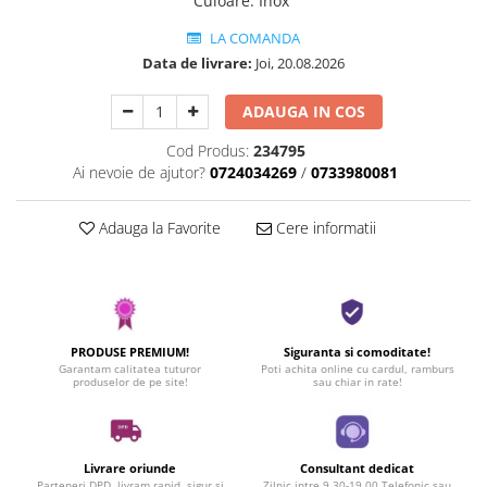
Culoare
:
Inox
LA COMANDA
Data de livrare:
Joi, 20.08.2026
ADAUGA IN COS
Cod Produs:
234795
Ai nevoie de ajutor?
0724034269
/
0733980081
Adauga la Favorite
Cere informatii
PRODUSE PREMIUM!
Siguranta si comoditate!
Garantam calitatea tuturor
Poti achita online cu cardul, ramburs
produselor de pe site!
sau chiar in rate!
Livrare oriunde
Consultant dedicat
Parteneri DPD, livram rapid, sigur si
Zilnic intre 9.30-19.00 Telefonic sau