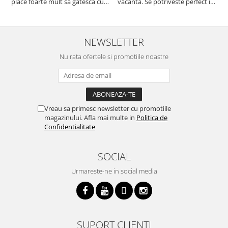
place foarte mult sa gatesca cu
vacanta. Se potriveste perfect in
c
acest aparat, fara efort si fara sa
decor, se curata perfect, este
v
trebuiasca sa tot invarta in
practic si util. Calitate foarte
b
cratita...ma gandesc serios sa imi
buna, recomand cu drag !
v
cumpar si eu! Recomand mult !
m
NEWSLETTER
Nu rata ofertele si promotiile noastre
Vreau sa primesc newsletter cu promotiile
magazinului. Afla mai multe in
Politica de
Confidentialitate
SOCIAL
Urmareste-ne in social media
SUPORT CLIENTI