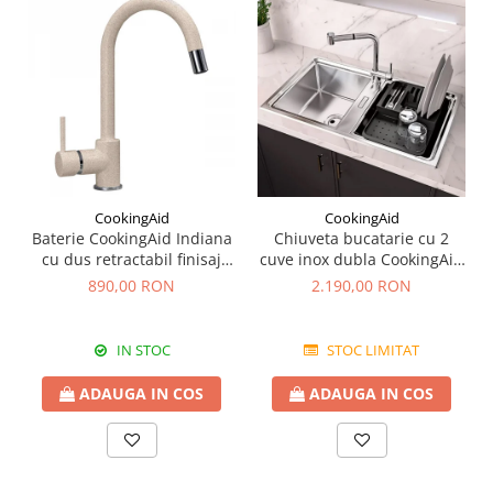
CookingAid
CookingAid
Baterie CookingAid Indiana
Chiuveta bucatarie cu 2
cu dus retractabil finisaj
cuve inox dubla CookingAid
granit Bej Pigmentat /
FUSION 86BB
890,00 RON
2.190,00 RON
Avena
IN STOC
STOC LIMITAT
ADAUGA IN COS
ADAUGA IN COS