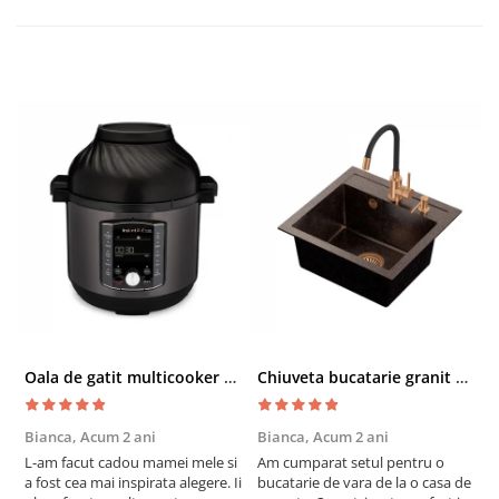
Oala de gatit multicooker 11 functii Instant Pot Pro Crisp 8 + Air Fryer 7.6 lt
Chiuveta bucatarie granit cu finisaj negru perlat/cupru Steingran Art Copper cu dozator si baterie Quadron
Bianca,
Acum 2 ani
Bianca,
Acum 2 ani
V
L-am facut cadou mamei mele si
Am cumparat setul pentru o
S
a fost cea mai inspirata alegere. Ii
bucatarie de vara de la o casa de
c