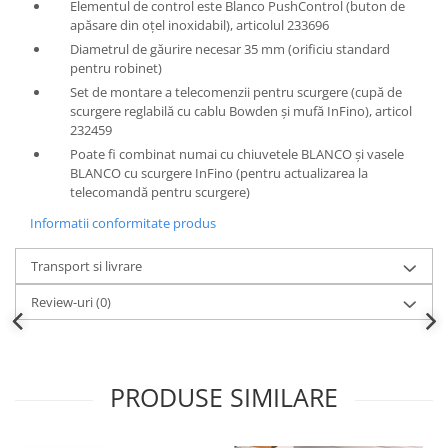
Elementul de control este Blanco PushControl (buton de
apăsare din oțel inoxidabil), articolul 233696
Diametrul de găurire necesar 35 mm (orificiu standard
pentru robinet)
Set de montare a telecomenzii pentru scurgere (cupă de
scurgere reglabilă cu cablu Bowden și mufă InFino), articol
232459
Poate fi combinat numai cu chiuvetele BLANCO și vasele
BLANCO cu scurgere InFino (pentru actualizarea la
telecomandă pentru scurgere)
Informatii conformitate produs
Transport si livrare
Review-uri
(0)
PRODUSE SIMILARE