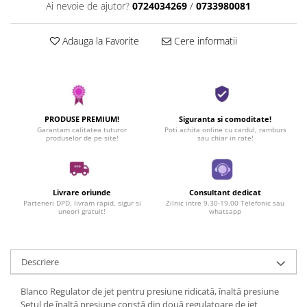
Ai nevoie de ajutor?
0724034269
/
0733980081
Adauga la Favorite
Cere informatii
PRODUSE PREMIUM!
Siguranta si comoditate!
Garantam calitatea tuturor
Poti achita online cu cardul, ramburs
produselor de pe site!
sau chiar in rate!
Livrare oriunde
Consultant dedicat
Parteneri DPD, livram rapid, sigur si
Zilnic intre 9.30-19.00 Telefonic sau
uneori gratuit!
whatsapp
Descriere
Blanco Regulator de jet pentru presiune ridicată, înaltă presiune
Setul de înaltă presiune constă din două regulatoare de jet