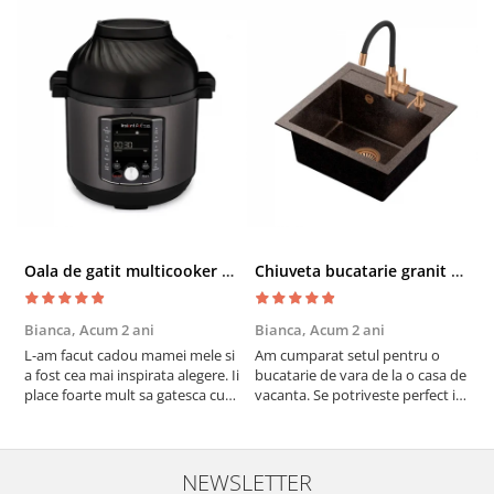
Oala de gatit multicooker 11 functii Instant Pot Pro Crisp 8 + Air Fryer 7.6 lt
Chiuveta bucatarie granit cu finisaj negru perlat/cupru Steingran Art Copper cu dozator si baterie Quadron
Bianca,
Acum 2 ani
Bianca,
Acum 2 ani
V
L-am facut cadou mamei mele si
Am cumparat setul pentru o
S
a fost cea mai inspirata alegere. Ii
bucatarie de vara de la o casa de
c
place foarte mult sa gatesca cu
vacanta. Se potriveste perfect in
c
acest aparat, fara efort si fara sa
decor, se curata perfect, este
v
trebuiasca sa tot invarta in
practic si util. Calitate foarte
b
cratita...ma gandesc serios sa imi
buna, recomand cu drag !
v
cumpar si eu! Recomand mult !
m
NEWSLETTER