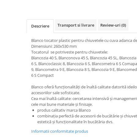
Transport si livrare
Review-uri
(0)
Descriere
Blanco tocator plastic pentru chiuvetele cu cuva adanca 
Dimensiuni: 260x530 mm
Tocatorul se potriveste pentru chiuvetele:
Blancozia 40 S, Blanconova 45 S, Blancozia 45 SL, Blancozi
6 S, Blancoclassic 8, Blancozia 6 S, Blancometra 6 S Coma
9, Blancometra 9 E, Blancozia 8 S, Blancozia 9 E, Blancomedia
6 S Compact
Blanco oferă funcționalități de înaltă calitate datorită idei
accesoriilor sale sofisticate.
Cea mai înaltă calitate: cercetarea intensivă și managementu
cele mai bune materiale și finisaje.
produs calitativ marca Blanco
combinația perfectă de accesorii de bucătărie și chiuvetă
estetică și funcționalitate în bucătăria dvs.
Informatii conformitate produs