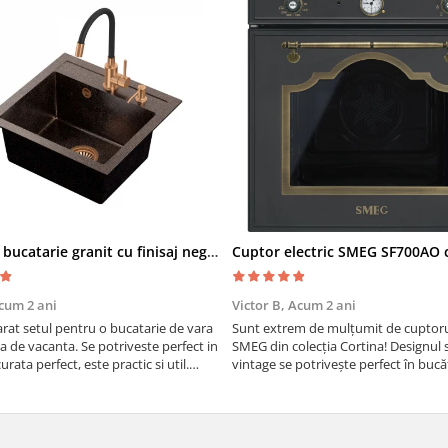
Chiuveta bucatarie granit cu finisaj negru perlat/cupru Steingran Art Copper cu dozator si baterie Quadron
cum 2 ani
Victor B,
Acum 2 ani
at setul pentru o bucatarie de vara
Sunt extrem de mulțumit de cuptorul
sa de vacanta. Se potriveste perfect in
SMEG din colecția Cortina! Designul 
urata perfect, este practic si util.
vintage se potrivește perfect în bucă
oarte buna, recomand cu drag !
iar funcțiile variate de gătit fac pregă
meselor o plăcere.