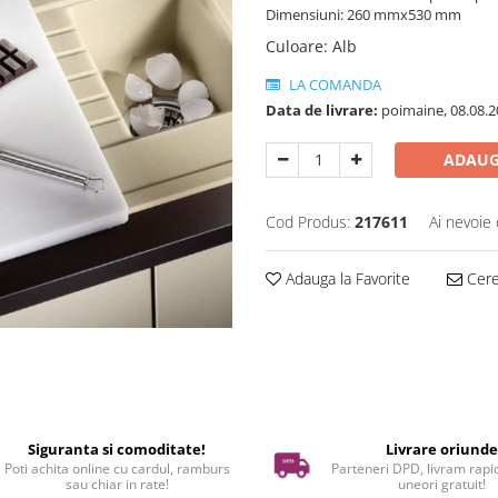
Dimensiuni: 260 mmx530 mm
Culoare
:
Alb
LA COMANDA
Data de livrare:
poimaine, 08.08.2
ADAUG
Cod Produs:
217611
Ai nevoie 
Adauga la Favorite
Cere 
Siguranta si comoditate!
Livrare oriund
Poti achita online cu cardul, ramburs
Parteneri DPD, livram rapid
sau chiar in rate!
uneori gratuit!