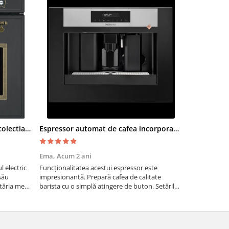
Cuptor electric SMEG SF700AO colectia Cortina
Espressor automat de cafea incorporabil De Dietrich Platinum
Moara cere
Ema,
Acum 2 ani
Paul G,
Acum
 electric
Funcționalitatea acestui espressor este
Recomand moa
său
impresionantă. Prepară cafea de calitate
are nevoie de
tăria mea,
barista cu o simplă atingere de buton. Setările
măcinarea cer
tirea
sunt ușor de personalizat, permițând ajustarea
fie pentru ac
intensității, temperaturii și cantității de cafea
dimensiuni. E
pentru a sa...
gospodărie!