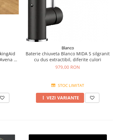
Blanco
kingAid
Baterie chiuveta Blanco MIDA S silgranit
BLANCO 
 Avena +
cu dus extractibil, diferite culori
finis
979,00 RON
STOC LIMITAT
VEZI VARIANTE
A