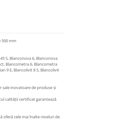
de 500 mm
a 45 S, Blanconova 6, Blanconova
pact, Blancometra 6, Blancometra
n 9 E, Blancolivit 8 S, Blancolivit
lor sale inovatoare de produse și
l calității certificat garantează
 oferă cele mai înalte niveluri de