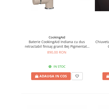
CookingAid
Baterie CookingAid Indiana cu dus
Chiuveta
retractabil finisaj granit Bej Pigmentat /
Avena
890,00 RON
IN STOC
ADAUGA IN COS