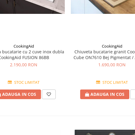
CookingAid
CookingAid
 bucatarie cu 2 cuve inox dubla
Chiuveta bucatarie granit Coo
CookingAid FUSION 86BB
Cube ON7610 Bej Pigmentat /
accesorii montaj
2.190,00 RON
1.690,00 RON
STOC LIMITAT
STOC LIMITAT
ADAUGA IN COS
ADAUGA IN COS