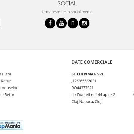
SOCIAL
Urmareste-ne in social media
DATE COMERCIALE
 Plata
SC EDENMAG SRL
e Retur
J12/2656/2021
Produselor
RO44377321
de Retur
str Dunarii nr 144 ap nr 2
Cluj-Napoca, Cluj