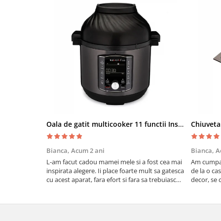
Oala de gatit multicooker 11 functii Instant Pot Pro Crisp 8 + Air Fryer 7.6 lt
Bianca,
Acum 2 ani
Bianca,
A
L-am facut cadou mamei mele si a fost cea mai
Am cumpar
inspirata alegere. Ii place foarte mult sa gatesca
de la o ca
cu acest aparat, fara efort si fara sa trebuiasca
decor, se c
sa tot invarta in cratita...ma gandesc serios sa
Calitate f
imi cumpar si eu! Recomand mult !