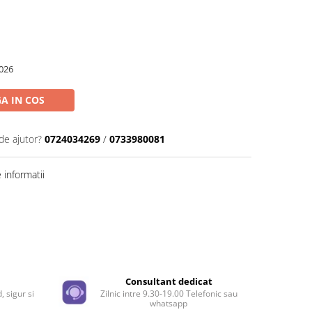
026
A IN COS
de ajutor?
0724034269
/
0733980081
informatii
Distribuie
pe
Facebook
e
Consultant dedicat
, sigur si
Zilnic intre 9.30-19.00 Telefonic sau
whatsapp