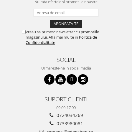
Nu rata ofertele si promotiile noastre
Vreau sa primesc newsletter cu promotiile
magazinului. Afla mai multe in
Politica de
Confidentialitate
SOCIAL
Urmareste-ne in social media
SUPORT CLIENTI
09.00-17.00
0724034269
0733980081
comenzi@edenshop.ro