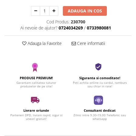
ADAUGA IN COS
Cod Produs:
230700
Ai nevoie de ajutor?
0724034269
/
0733980081
Adauga la Favorite
Cere informatii
PRODUSE PREMIUM!
Siguranta si comoditate!
Garantam calitatea tuturor
Poti achita online cu cardul, ramburs
produselor de pe site!
sau chiar in rate!
Livrare oriunde
Consultant dedicat
Parteneri DPD, livram rapid, sigur si
Zilnic intre 9.30-19.00 Telefonic sau
uneori gratuit!
whatsapp