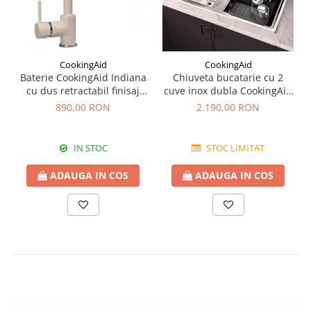
CookingAid
CookingAid
Baterie CookingAid Indiana
Chiuveta bucatarie cu 2
cu dus retractabil finisaj
cuve inox dubla CookingAid
granit Bej Pigmentat /
FUSION 86BB
890,00 RON
2.190,00 RON
Avena
IN STOC
STOC LIMITAT
ADAUGA IN COS
ADAUGA IN COS