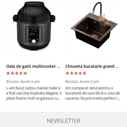
Oala de gatit multicooker 11 functii Instant Pot Pro Crisp 8 + Air Fryer 7.6 lt
Chiuveta bucatarie granit cu finisaj negru perlat/cupru Steingran Art Copper cu dozator si baterie Quadron
Bianca,
Acum 2 ani
Bianca,
Acum 2 ani
V
L-am facut cadou mamei mele si
Am cumparat setul pentru o
S
a fost cea mai inspirata alegere. Ii
bucatarie de vara de la o casa de
c
place foarte mult sa gatesca cu
vacanta. Se potriveste perfect in
c
acest aparat, fara efort si fara sa
decor, se curata perfect, este
v
trebuiasca sa tot invarta in
practic si util. Calitate foarte
b
cratita...ma gandesc serios sa imi
buna, recomand cu drag !
v
cumpar si eu! Recomand mult !
m
NEWSLETTER