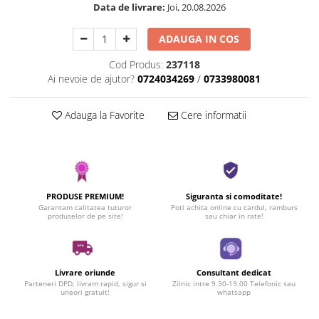
Data de livrare:
Joi, 20.08.2026
ADAUGA IN COS
Cod Produs:
237118
Ai nevoie de ajutor?
0724034269
/
0733980081
Adauga la Favorite
Cere informatii
PRODUSE PREMIUM!
Siguranta si comoditate!
Garantam calitatea tuturor
Poti achita online cu cardul, ramburs
produselor de pe site!
sau chiar in rate!
Livrare oriunde
Consultant dedicat
Parteneri DPD, livram rapid, sigur si
Zilnic intre 9.30-19.00 Telefonic sau
uneori gratuit!
whatsapp