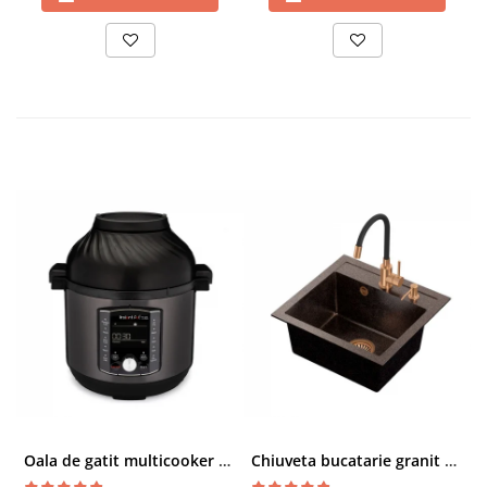
Oala de gatit multicooker 11 functii Instant Pot Pro Crisp 8 + Air Fryer 7.6 lt
Chiuveta bucatarie granit cu finisaj negru perlat/cupru Steingran Art Copper cu dozator si baterie Quadron