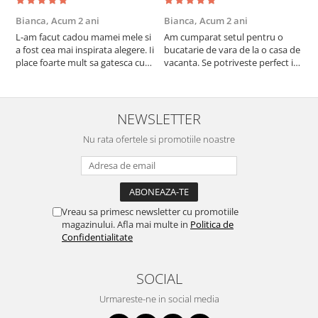
Bianca,
Acum 2 ani
Bianca,
Acum 2 ani
V
L-am facut cadou mamei mele si
Am cumparat setul pentru o
S
a fost cea mai inspirata alegere. Ii
bucatarie de vara de la o casa de
c
place foarte mult sa gatesca cu
vacanta. Se potriveste perfect in
c
acest aparat, fara efort si fara sa
decor, se curata perfect, este
v
trebuiasca sa tot invarta in
practic si util. Calitate foarte
b
cratita...ma gandesc serios sa imi
buna, recomand cu drag !
v
cumpar si eu! Recomand mult !
m
NEWSLETTER
Nu rata ofertele si promotiile noastre
Vreau sa primesc newsletter cu promotiile
magazinului. Afla mai multe in
Politica de
Confidentialitate
SOCIAL
Urmareste-ne in social media