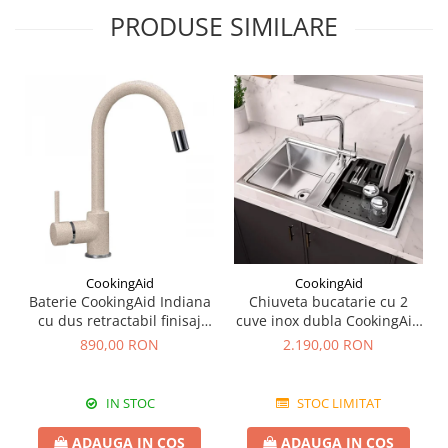
PRODUSE SIMILARE
CookingAid
CookingAid
Baterie CookingAid Indiana
Chiuveta bucatarie cu 2
cu dus retractabil finisaj
cuve inox dubla CookingAid
granit Bej Pigmentat /
FUSION 86BB
890,00 RON
2.190,00 RON
Avena
IN STOC
STOC LIMITAT
ADAUGA IN COS
ADAUGA IN COS