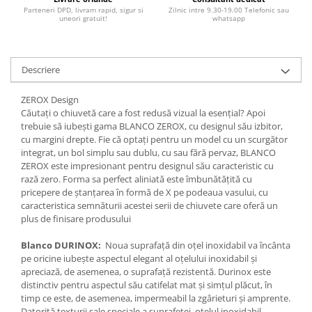
Parteneri DPD, livram rapid, sigur si
Zilnic intre 9.30-19.00 Telefonic sau
uneori gratuit!
whatsapp
Descriere
ZEROX Design
Căutați o chiuvetă care a fost redusă vizual la esențial? Apoi
trebuie să iubești gama BLANCO ZEROX, cu designul său izbitor,
cu margini drepte. Fie că optați pentru un model cu un scurgător
integrat, un bol simplu sau dublu, cu sau fără pervaz, BLANCO
ZEROX este impresionant pentru designul său caracteristic cu
rază zero. Forma sa perfect aliniată este îmbunătățită cu
pricepere de ștanțarea în formă de X pe podeaua vasului, cu
caracteristica semnăturii acestei serii de chiuvete care oferă un
plus de finisare produsului
Blanco DURINOX:
Noua suprafață din oțel inoxidabil va încânta
pe oricine iubește aspectul elegant al oțelului inoxidabil și
apreciază, de asemenea, o suprafață rezistentă. Durinox este
distinctiv pentru aspectul său catifelat mat și simțul plăcut, în
timp ce este, de asemenea, impermeabil la zgârieturi și amprente.
Datorită texturii sale speciale a suprafeței, oțelul inoxidabil