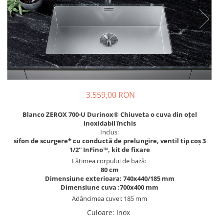
Prajitoare de paine
chiuvete
Combine frigorifice
Termostate si senzori Livolo
Rasnite de cafea
Sonerii electrice
Accesorii chiuvete bucatarie
Espressoare cafea
Roboti de bucatarie
Construieste singur
Gratar protectie chiuveta
Aparate de gatit-aragazuri
Spumarea laptelui
Scurgator farfurii
Module
Masina de spalat vase
Suporti burete
Panouri si rame
Accesorii
Tocatoare lemn si sticla
Seturi Electrocasnice
Sisteme de scurgere si cleme
3.559,00 RON
Tavita scurgere vase/legume/fructe
Dispenser detergent
Blanco ZEROX 700-U Durinox®
Chiuveta o cuva din oțel
inoxidabil închis
Inclus:
sifon de scurgere* cu conductă de prelungire, ventil tip coș 3
1/2'' InFino™, kit de fixare
Lățimea corpului de bază:
80 cm
Dimensiune exterioara: 740x440/185 mm
Dimensiune cuva :700x400 mm
Adâncimea cuvei: 185 mm
Culoare
:
Inox