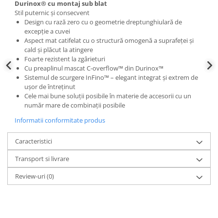
Durinox® cu montaj sub blat
Stil puternic și consecvent
Design cu rază zero cu o geometrie dreptunghiulară de
excepție a cuvei
Aspect mat catifelat cu o structură omogenă a suprafeței și
cald și plăcut la atingere
Foarte rezistent la zgârieturi
Cu preaplinul mascat C-overflow™ din Durinox™
Sistemul de scurgere InFino™ – elegant integrat și extrem de
ușor de întreținut
Cele mai bune soluții posibile în materie de accesorii cu un
număr mare de combinații posibile
Informatii conformitate produs
Caracteristici
Transport si livrare
Review-uri
(0)