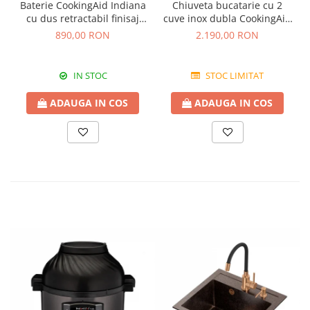
Baterie CookingAid Indiana
Chiuveta bucatarie cu 2
cu dus retractabil finisaj
cuve inox dubla CookingAid
granit Bej Pigmentat /
FUSION 86BB
890,00 RON
2.190,00 RON
Avena
IN STOC
STOC LIMITAT
ADAUGA IN COS
ADAUGA IN COS