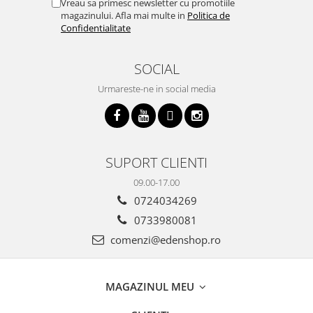
Vreau sa primesc newsletter cu promotiile
magazinului. Afla mai multe in
Politica de
Confidentialitate
SOCIAL
Urmareste-ne in social media
SUPORT CLIENTI
09.00-17.00
0724034269
0733980081
comenzi@edenshop.ro
MAGAZINUL MEU