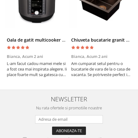
Oala de gatit multicooker 11 functii Instant Pot Pro Crisp 8 + Air Fryer 7.6 lt
Chiuveta bucatarie granit cu finisaj negru perlat/cupru Steingran Art Copper cu dozator si baterie Quadron
Bianca,
Acum 2 ani
Bianca,
Acum 2 ani
V
L-am facut cadou mamei mele si
Am cumparat setul pentru o
S
a fost cea mai inspirata alegere. Ii
bucatarie de vara de la o casa de
c
place foarte mult sa gatesca cu
vacanta. Se potriveste perfect in
c
acest aparat, fara efort si fara sa
decor, se curata perfect, este
v
trebuiasca sa tot invarta in
practic si util. Calitate foarte
b
cratita...ma gandesc serios sa imi
buna, recomand cu drag !
v
cumpar si eu! Recomand mult !
m
NEWSLETTER
Nu rata ofertele si promotiile noastre