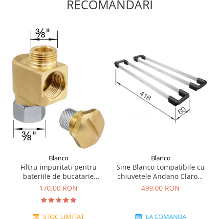
RECOMANDARI
Blanco
Blanco
Sine Blanco compatibile cu
Filtru impuritati pentru
chiuvetele Andano Claron,
bateriile de bucatarie
Flow, Pleon, Subline, Supra,
Blanco
499,00 RON
170,00 RON
Zerox
LA COMANDA
STOC LIMITAT