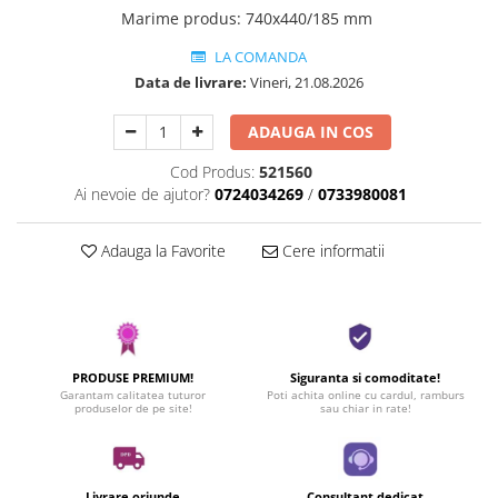
Marime produs
:
740x440/185 mm
LA COMANDA
Data de livrare:
Vineri, 21.08.2026
ADAUGA IN COS
Cod Produs:
521560
Ai nevoie de ajutor?
0724034269
/
0733980081
Adauga la Favorite
Cere informatii
PRODUSE PREMIUM!
Siguranta si comoditate!
Garantam calitatea tuturor
Poti achita online cu cardul, ramburs
produselor de pe site!
sau chiar in rate!
Livrare oriunde
Consultant dedicat