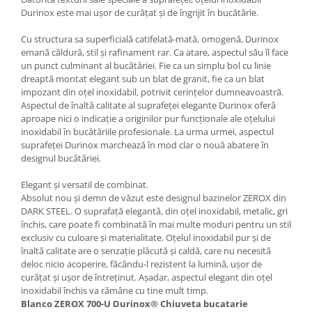
Durinox este mai ușor de curățat și de îngrijit în bucătărie.
Cu structura sa superficială catifelată-mată, omogenă, Durinox
emană căldură, stil și rafinament rar. Ca atare, aspectul său îl face
un punct culminant al bucătăriei. Fie ca un simplu bol cu ​​linie
dreaptă montat elegant sub un blat de granit, fie ca un blat
impozant din oțel inoxidabil, potrivit cerințelor dumneavoastră.
Aspectul de înaltă calitate al suprafeței elegante Durinox oferă
aproape nici o indicație a originilor pur funcționale ale oțelului
inoxidabil în bucătăriile profesionale. La urma urmei, aspectul
suprafeței Durinox marchează în mod clar o nouă abatere în
designul bucătăriei.
Elegant și versatil de combinat.
Absolut nou și demn de văzut este designul bazinelor ZEROX din
DARK STEEL. O suprafață elegantă, din oțel inoxidabil, metalic, gri
închis, care poate fi combinată în mai multe moduri pentru un stil
exclusiv cu culoare și materialitate. Oțelul inoxidabil pur și de
înaltă calitate are o senzație plăcută și caldă, care nu necesită
deloc nicio acoperire, făcându-l rezistent la lumină, ușor de
curățat și ușor de întreținut. Așadar, aspectul elegant din oțel
inoxidabil închis va rămâne cu tine mult timp.
Blanco ZEROX 700-U Durinox® Chiuveta bucatarie