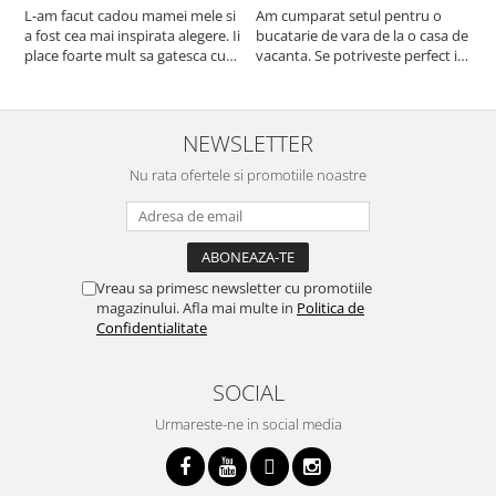
L-am facut cadou mamei mele si
Am cumparat setul pentru o
S
a fost cea mai inspirata alegere. Ii
bucatarie de vara de la o casa de
c
place foarte mult sa gatesca cu
vacanta. Se potriveste perfect in
c
acest aparat, fara efort si fara sa
decor, se curata perfect, este
v
trebuiasca sa tot invarta in
practic si util. Calitate foarte
b
cratita...ma gandesc serios sa imi
buna, recomand cu drag !
v
cumpar si eu! Recomand mult !
m
NEWSLETTER
Nu rata ofertele si promotiile noastre
Vreau sa primesc newsletter cu promotiile
magazinului. Afla mai multe in
Politica de
Confidentialitate
SOCIAL
Urmareste-ne in social media