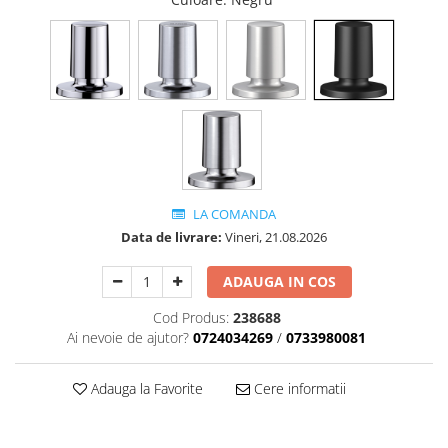
LA COMANDA
Data de livrare:
Vineri, 21.08.2026
ADAUGA IN COS
Cod Produs:
238688
Ai nevoie de ajutor?
0724034269
/
0733980081
Adauga la Favorite
Cere informatii