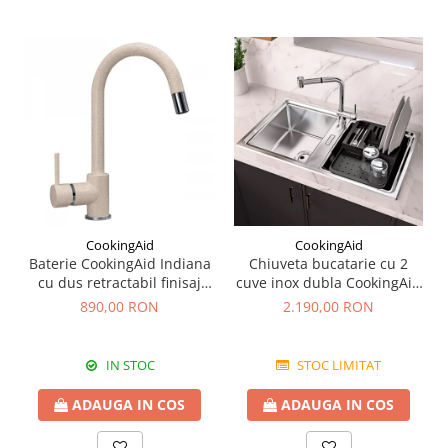
CookingAid
CookingAid
Baterie CookingAid Indiana
Chiuveta bucatarie cu 2
cu dus retractabil finisaj
cuve inox dubla CookingAid
granit Bej Pigmentat /
FUSION 86BB
890,00 RON
2.190,00 RON
Avena
IN STOC
STOC LIMITAT
ADAUGA IN COS
ADAUGA IN COS