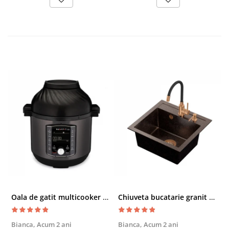
Oala de gatit multicooker 11 functii Instant Pot Pro Crisp 8 + Air Fryer 7.6 lt
Chiuveta bucatarie granit cu finisaj negru perlat/cupru Steingran Art Copper cu dozator si baterie Quadron
Bianca,
Acum 2 ani
Bianca,
Acum 2 ani
V