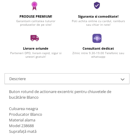
PRODUSE PREMIUM!
Siguranta si comoditate!
Garantam calitatea tuturor
Poti achita online cu cardul, ramburs
produselor de pe site!
sau chiar in rate!
Livrare oriunde
Consultant dedicat
Parteneri DPD, livram rapid, sigur si
Zilnic intre 9.30-19.00 Telefonic sau
uneori gratuit!
whatsapp
Descriere
Buton rotund de actionare excentric pentru chiuvetele de
bucătărie Blanco
Culoarea neagra
Producator Blanco
Material alama
Model 238688
Suprafață mată