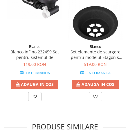
Blanco
Blanco
Blanco InFino 232459 Set
Set elemente de scurgere
pentru sistemul de
pentru modelul Etagon si
scurgere in Fino
Subline Black Edition
119,00 RON
519,00 RON
LA COMANDA
LA COMANDA
ADAUGA IN COS
ADAUGA IN COS
PRODUSE SIMILARE