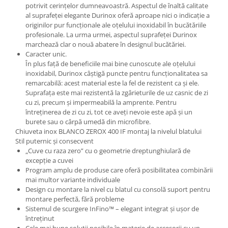
potrivit cerințelor dumneavoastră. Aspectul de înaltă calitate
al suprafeței elegante Durinox oferă aproape nici o indicație a
originilor pur funcționale ale oțelului inoxidabil în bucătăriile
profesionale. La urma urmei, aspectul suprafeței Durinox
marchează clar o nouă abatere în designul bucătăriei.
Caracter unic.
În plus față de beneficiile mai bine cunoscute ale oțelului
inoxidabil, Durinox câștigă puncte pentru funcționalitatea sa
remarcabilă: acest material este la fel de rezistent ca și ele.
Suprafața este mai rezistentă la zgârieturile de uz casnic de zi
cu zi, precum și impermeabilă la amprente. Pentru
întreținerea de zi cu zi, tot ce aveți nevoie este apă și un
burete sau o cârpă umedă din microfibre.
Chiuveta inox BLANCO ZEROX 400 IF montaj la nivelul blatului
Stil puternic și consecvent
„Cuve cu raza zero” cu o geometrie dreptunghiulară de
excepție a cuvei
Program amplu de produse care oferă posibilitatea combinării
mai multor variante individuale
Design cu montare la nivel cu blatul cu consolă suport pentru
montare perfectă, fără probleme
Sistemul de scurgere InFino™ – elegant integrat și ușor de
întreținut