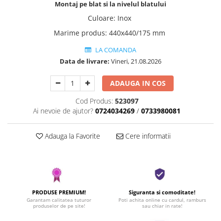
Montaj pe blat si la nivelul blatului
Culoare
:
Inox
Marime produs
:
440x440/175 mm
LA COMANDA
Data de livrare:
Vineri, 21.08.2026
ADAUGA IN COS
Cod Produs:
523097
Ai nevoie de ajutor?
0724034269
/
0733980081
Adauga la Favorite
Cere informatii
PRODUSE PREMIUM!
Siguranta si comoditate!
Garantam calitatea tuturor
Poti achita online cu cardul, ramburs
produselor de pe site!
sau chiar in rate!