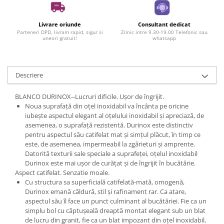
Livrare oriunde
Consultant dedicat
Parteneri DPD, livram rapid, sigur si
Zilnic intre 9.30-19.00 Telefonic sau
uneori gratuit!
whatsapp
Descriere
BLANCO DURINOX--Lucruri dificile. Ușor de îngrijit.
Noua suprafață din oțel inoxidabil va încânta pe oricine
iubește aspectul elegant al oțelului inoxidabil și apreciază, de
asemenea, o suprafață rezistentă. Durinox este distinctiv
pentru aspectul său catifelat mat și simțul plăcut, în timp ce
este, de asemenea, impermeabil la zgârieturi și amprente.
Datorită texturii sale speciale a suprafeței, oțelul inoxidabil
Durinox este mai ușor de curățat și de îngrijit în bucătărie.
Aspect catifelat. Senzatie moale.
Cu structura sa superficială catifelată-mată, omogenă,
Durinox emană căldură, stil și rafinament rar. Ca atare,
aspectul său îl face un punct culminant al bucătăriei. Fie ca un
simplu bol cu ​​căptușeală dreaptă montat elegant sub un blat
de lucru din granit, fie ca un blat impozant din oțel inoxidabil,