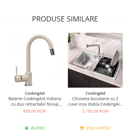
PRODUSE SIMILARE
CookingAid
CookingAid
Baterie CookingAid Indiana
Chiuveta bucatarie cu 2
cu dus retractabil finisaj
cuve inox dubla CookingAid
granit Bej Pigmentat /
FUSION 86BB
890,00 RON
2.190,00 RON
Avena
IN STOC
STOC LIMITAT