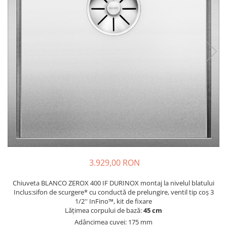
Prajitoare de paine
chiuvete
Combine frigorifice
Termostate si senzori Livolo
Rasnite de cafea
Sonerii electrice
Accesorii chiuvete bucatarie
Espressoare cafea
Roboti de bucatarie
Construieste singur
Gratar protectie chiuveta
Aparate de gatit-aragazuri
Spumarea laptelui
Scurgator farfurii
Module
Masina de spalat vase
Suporti burete
Panouri si rame
Accesorii
Tocatoare lemn si sticla
Seturi Electrocasnice
Sisteme de scurgere si cleme
Tavita scurgere vase/legume/fructe
Dispenser detergent
3.929,00 RON
Chiuveta BLANCO ZEROX 400 IF DURINOX montaj la nivelul blatului
Inclus:sifon de scurgere* cu conductă de prelungire, ventil tip coș 3
1/2'' InFino™, kit de fixare
Lățimea corpului de bază:
45 cm
Adâncimea cuvei: 175 mm