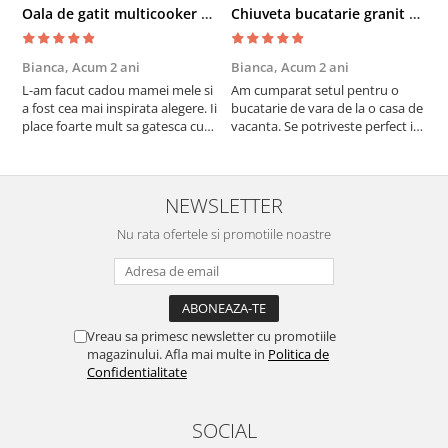
Oala de gatit multicooker 11 functii Instant Pot Pro Crisp 8 + Air Fryer 7.6 lt
Chiuveta bucatarie granit cu finisaj negru perlat/cupru Steingran Art Copper cu dozator si baterie Quadron
Bianca,
Acum 2 ani
Bianca,
Acum 2 ani
V
L-am facut cadou mamei mele si
Am cumparat setul pentru o
S
a fost cea mai inspirata alegere. Ii
bucatarie de vara de la o casa de
c
place foarte mult sa gatesca cu
vacanta. Se potriveste perfect in
c
acest aparat, fara efort si fara sa
decor, se curata perfect, este
v
trebuiasca sa tot invarta in
practic si util. Calitate foarte
b
cratita...ma gandesc serios sa imi
buna, recomand cu drag !
v
cumpar si eu! Recomand mult !
m
NEWSLETTER
Nu rata ofertele si promotiile noastre
Vreau sa primesc newsletter cu promotiile
magazinului. Afla mai multe in
Politica de
Confidentialitate
SOCIAL